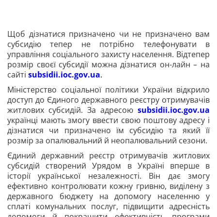
Щоб дізнатися призначено чи не призначено вам
субсидію тепер не потрібно телефонувати в
управління соціального захисту населення. Відтепер
розмір своєї субсидії можна дізнатися он-лайн – на
сайті
subsidii.ioc.gov.ua
.
Міністерство соціальної політики України відкрило
доступ до Єдиного державного реєстру отримувачів
житлових субсидій. За адресою
subsidii.ioc.gov.ua
українці мають змогу ввести свою поштову адресу і
дізнатися чи призначено їм субсидію та який її
розмір за опалювальний й неопалювальний сезони.
Єдиний державний реєстр отримувачів житлових
субсидій створений Урядом в Україні вперше в
історії української незалежності. Він дає змогу
ефективно контролювати кожну гривню, виділену з
державного бюджету на допомогу населенню у
сплаті комунальних послуг, підвищити адресність
допомоги й покращити ефективність програми