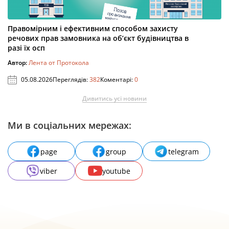
Правомірним і ефективним способом захисту
речових прав замовника на об’єкт будівництва в
разі їх осп
Автор:
Лента от Протокола
05.08.2026
Переглядів:
382
Коментарі:
0
Дивитись усі новини
Ми в соціальних мережах:
page
group
telegram
viber
youtube