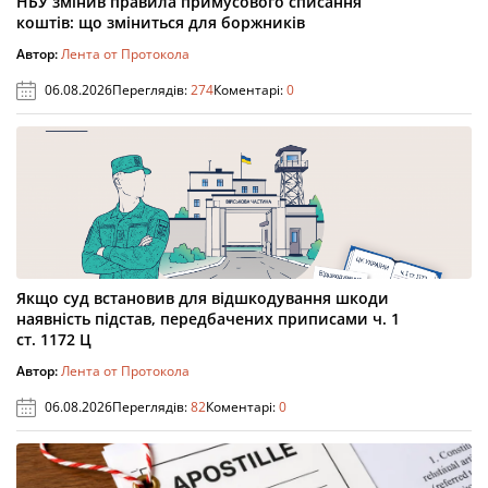
НБУ змінив правила примусового списання
коштів: що зміниться для боржників
Автор:
Лента от Протокола
06.08.2026
Переглядів:
274
Коментарі:
0
Якщо суд встановив для відшкодування шкоди
наявність підстав, передбачених приписами ч. 1
ст. 1172 Ц
Автор:
Лента от Протокола
06.08.2026
Переглядів:
82
Коментарі:
0