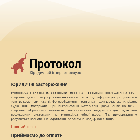
Юридичні застереження
Protocol.ua є власником авторських прав на інформацію, розміщену на веб -
сторінках даного ресурсу, якщо не вказано інше. Під інформацією розуміються
тексти, коментарі, статті, фотозображення, малюнки, ящик-шота, скани, відео,
аудіо, інші матеріали. При використанні матеріалів, розміщених на веб -
сторінках «Протокол» наявність гіперпосилання відкритого для індексації
пошуковими системами на protocol.ua обов`язкове. Під використанням
розуміється копіювання, адаптація, рерайтинг, модифікація тощо.
Повний текст
Приймаємо до оплати