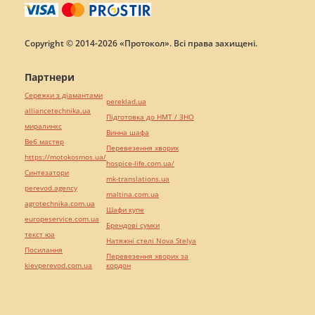
Copyright © 2014-2026 «Протокол». Всі права захищені.
Партнери
Сережки з діамантами
pereklad.ua
alliancetechnika.ua
Підготовка до НМТ / ЗНО
миралинкс
Винна шафа
Веб мастер
Перевезення хворих
https://motokosmos.ua/
hospice-life.com.ua/
Синтезатори
mk-translations.ua
perevod.agency
maltina.com.ua
agrotechnika.com.ua
Шафи купе
europeservice.com.ua
Брендові сумки
текст юа
Натяжні стелі Nova Stelya
Посилання
Перевезення хворих за
kievperevod.com.ua
кордон