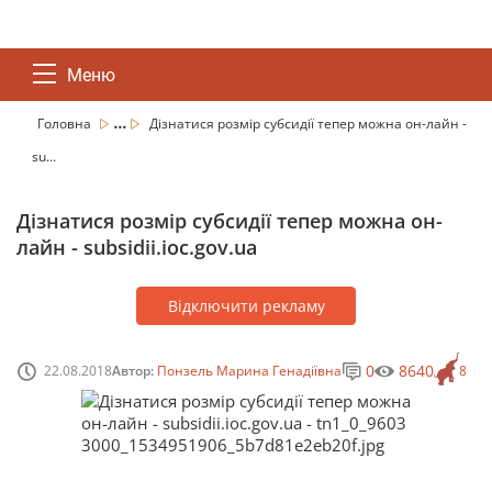
Меню
...
Головна
Дізнатися розмір субсидії тепер можна он-лайн -
su...
Дізнатися розмір субсидії тепер можна он-
лайн - subsidii.ioc.gov.ua
Відключити рекламу
0
8640
22.08.2018
Автор:
Понзель Марина Генадіївна
8