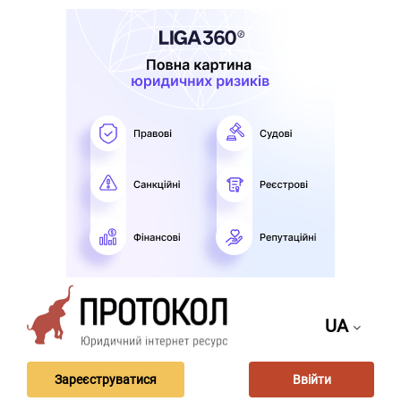
UA
Зареєструватися
Ввійти