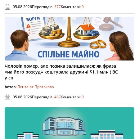
05.08.2026
Переглядів:
377
Коментарі:
0
Чоловік помер, але позика залишилася: як фраза
«на його розсуд» коштувала дружині $1,1 млн ( ВС
у сп
Автор:
Лента от Протокола
05.08.2026
Переглядів:
487
Коментарі:
0