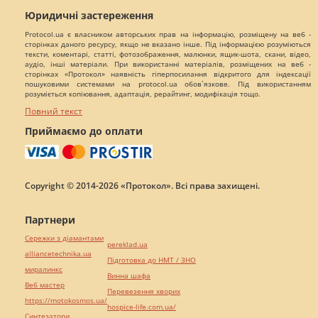
Юридичні застереження
Protocol.ua є власником авторських прав на інформацію, розміщену на веб -
сторінках даного ресурсу, якщо не вказано інше. Під інформацією розуміються
тексти, коментарі, статті, фотозображення, малюнки, ящик-шота, скани, відео,
аудіо, інші матеріали. При використанні матеріалів, розміщених на веб -
сторінках «Протокол» наявність гіперпосилання відкритого для індексації
пошуковими системами на protocol.ua обов`язкове. Під використанням
розуміється копіювання, адаптація, рерайтинг, модифікація тощо.
Повний текст
Приймаємо до оплати
Copyright © 2014-2026 «Протокол». Всі права захищені.
Партнери
Сережки з діамантами
pereklad.ua
alliancetechnika.ua
Підготовка до НМТ / ЗНО
миралинкс
Винна шафа
Веб мастер
Перевезення хворих
https://motokosmos.ua/
hospice-life.com.ua/
Синтезатори