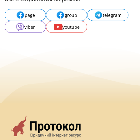
page
group
telegram
viber
youtube