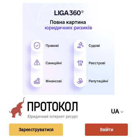
UA
Зареєструватися
Ввійти