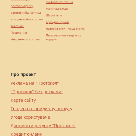
mk-translations.ua
perevod.agency
maltina.com.ua
agrotechnika.com.ua
Шафи купе
europeservice.com.ua
Брендові сумки
текст юа
Натяжні стелі Nova Stelya
Посилання
Перевезення хворих за
kievperevod.com.ua
кордон
Про проект
Реклама на "Протокол"
"Протокол" без реклами!
Карта сайту
Тендер на юридичну послугу
Угода користувача
Допомогти ресурсу "Протокол"
Кредит онлайн