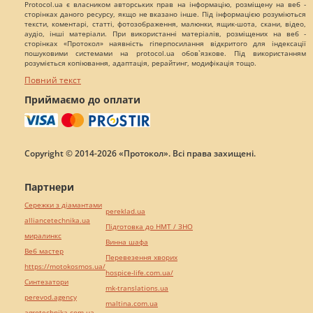
Protocol.ua є власником авторських прав на інформацію, розміщену на веб -
сторінках даного ресурсу, якщо не вказано інше. Під інформацією розуміються
тексти, коментарі, статті, фотозображення, малюнки, ящик-шота, скани, відео,
аудіо, інші матеріали. При використанні матеріалів, розміщених на веб -
сторінках «Протокол» наявність гіперпосилання відкритого для індексації
пошуковими системами на protocol.ua обов`язкове. Під використанням
розуміється копіювання, адаптація, рерайтинг, модифікація тощо.
Повний текст
Приймаємо до оплати
Copyright © 2014-2026 «Протокол». Всі права захищені.
Партнери
Сережки з діамантами
pereklad.ua
alliancetechnika.ua
Підготовка до НМТ / ЗНО
миралинкс
Винна шафа
Веб мастер
Перевезення хворих
https://motokosmos.ua/
hospice-life.com.ua/
Синтезатори
mk-translations.ua
perevod.agency
maltina.com.ua
agrotechnika.com.ua