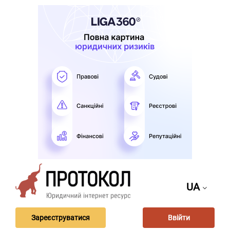
UA
Зареєструватися
Ввійти