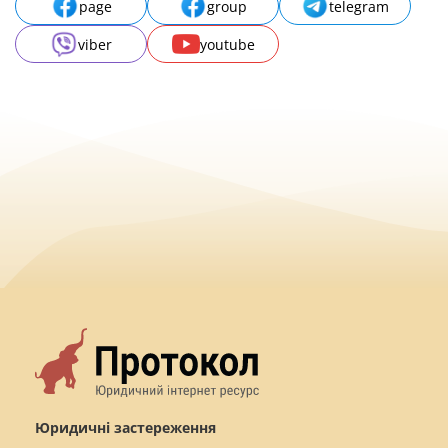
page
group
telegram
viber
youtube
Юридичні застереження