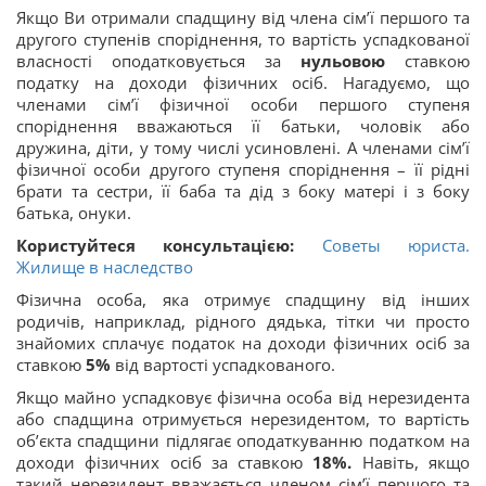
Якщо Ви отримали спадщину від члена сім’ї першого та
другого ступенів споріднення, то вартість успадкованої
власності оподатковується за
нульовою
ставкою
податку на доходи фізичних осіб. Нагадуємо, що
членами сім’ї фізичної особи першого ступеня
споріднення вважаються її батьки, чоловік або
дружина, діти, у тому числі усиновлені. А членами сім’ї
фізичної особи другого ступеня споріднення – її рідні
брати та сестри, її баба та дід з боку матері і з боку
батька, онуки.
Користуйтеся консультацією:
Советы юриста.
Жилище в наследство
Фізична особа, яка отримує спадщину від інших
родичів, наприклад, рідного дядька, тітки чи просто
знайомих сплачує податок на доходи фізичних осіб за
ставкою
5%
від вартості успадкованого.
Якщо майно успадковує фізична особа від нерезидента
або спадщина отримується нерезидентом, то вартість
об’єкта спадщини підлягає оподаткуванню податком на
доходи фізичних осіб за ставкою
18%.
Навіть, якщо
такий нерезидент вважається членом сім’ї першого та