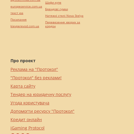
Шафи купе
europeservice.com.ua
Брендові сумки
текст юа
Натяжні стелі Nova Stelya
Посилання
Перевезення хворих за
kievperevod.com.ua
кордон
Про проект
Реклама на "Протокол"
"Протокол" без реклами!
Карта сайту
Тендер на юридичну послугу
Угода користувача
Допомогти ресурсу "Протокол"
Кредит онлайн
iGaming Protocol