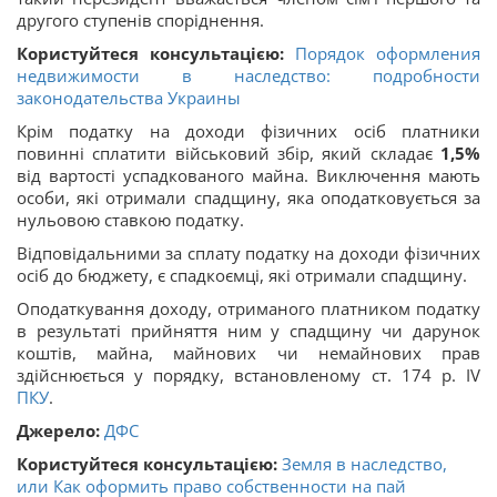
другого ступенів споріднення.
Користуйтеся консультацією:
Порядок оформления
недвижимости в наследство: подробности
законодательства Украины
Крім податку на доходи фізичних осіб платники
повинні сплатити військовий збір, який складає
1,5%
від вартості успадкованого майна. Виключення мають
особи, які отримали спадщину, яка оподатковується за
нульовою ставкою податку.
Відповідальними за сплату податку на доходи фізичних
осіб до бюджету, є спадкоємці, які отримали спадщину.
Оподаткування доходу, отриманого платником податку
в результаті прийняття ним у спадщину чи дарунок
коштів, майна, майнових чи немайнових прав
здійснюється у порядку, встановленому ст. 174 р. IV
ПКУ
.
Джерело:
ДФС
Користуйтеся консультацією:
Земля в наследство,
или Как оформить право собственности на пай