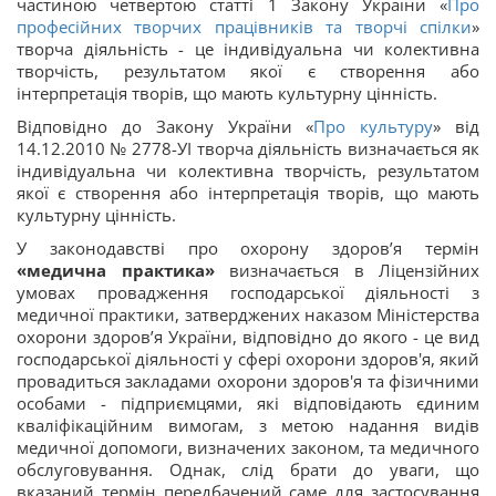
частиною четвертою статті 1 Закону України «
Про
професійних творчих працівників та творчі спілки
»
творча діяльність - це індивідуальна чи колективна
творчість, результатом якої є створення або
інтерпретація творів, що мають культурну цінність.
Відповідно до Закону України «
Про культуру
» від
14.12.2010 № 2778-УІ творча діяльність визначається як
індивідуальна чи колективна творчість, результатом
якої є створення або інтерпретація творів, що мають
культурну цінність.
У законодавстві про охорону здоров’я термін
«медична практика»
визначається в Ліцензійних
умовах провадження господарської діяльності з
медичної практики, затверджених наказом Міністерства
охорони здоров’я України, відповідно до якого - це вид
господарської діяльності у сфері охорони здоров'я, який
провадиться закладами охорони здоров'я та фізичними
особами - підприємцями, які відповідають єдиним
кваліфікаційним вимогам, з метою надання видів
медичної допомоги, визначених законом, та медичного
обслуговування. Однак, слід брати до уваги, що
вказаний термін передбачений саме для застосування