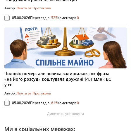
Автор:
Лента от Протокола
05.08.2026
Переглядів:
525
Коментарі:
0
Чоловік помер, але позика залишилася: як фраза
«на його розсуд» коштувала дружині $1,1 млн ( ВС
у сп
Автор:
Лента от Протокола
05.08.2026
Переглядів:
615
Коментарі:
0
Дивитись усі новини
Ми в соціальних мережах: