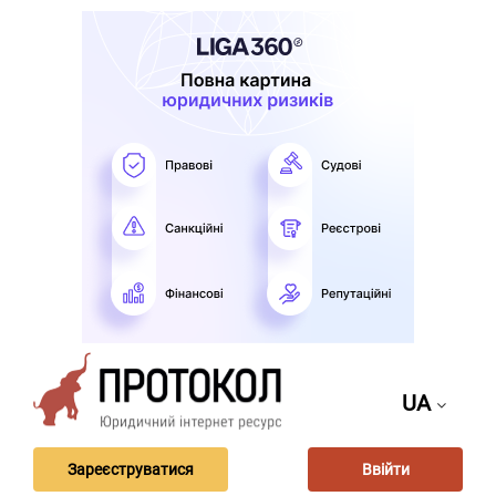
UA
Зареєструватися
Ввійти