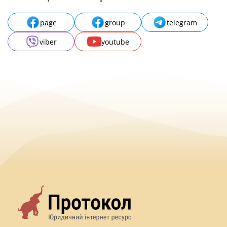
page
group
telegram
viber
youtube