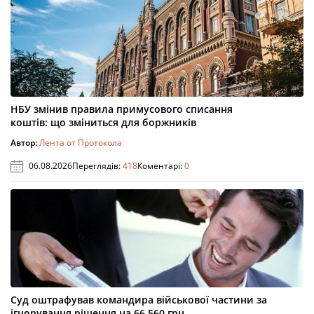
НБУ змінив правила примусового списання
коштів: що зміниться для боржників
Автор:
Лента от Протокола
06.08.2026
Переглядів:
418
Коментарі:
0
Суд оштрафував командира військової частини за
ігнорування рішення на 66 560 грн