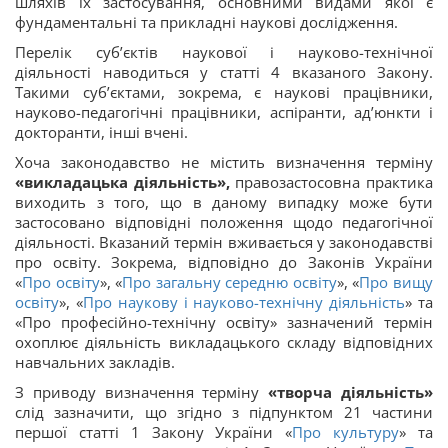
шляхів їх застосування, основними видами якої є
фундаментальні та прикладні наукові дослідження.
Перелік суб’єктів наукової і науково-технічної
діяльності наводиться у статті 4 вказаного Закону.
Такими суб’єктами, зокрема, є наукові працівники,
науково-педагогічні працівники, аспіранти, ад’юнкти і
докторанти, інші вчені.
Хоча законодавство не містить визначення терміну
«викладацька діяльність»,
правозастосовна практика
виходить з того, що в даному випадку може бути
застосовано відповідні положення щодо педагогічної
діяльності. Вказаний термін вживається у законодавстві
про освіту. Зокрема, відповідно до Законів України
«
Про освіту
», «
Про загальну середню освіту
», «
Про вищу
освіту
», «
Про наукову і науково-технічну діяльність
» та
«Про професійно-технічну освіту» зазначений термін
охоплює діяльність викладацького складу відповідних
навчальних закладів.
З приводу визначення терміну
«творча діяльність»
слід зазначити, що згідно з підпунктом 21 частини
першої статті 1 Закону України «
Про культуру
» та