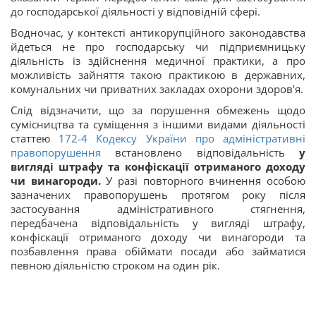
до господарської діяльності у відповідній сфері.
Водночас, у контексті антикорупційного законодавства
йдеться не про господарську чи підприємницьку
діяльність із здійснення медичної практики, а про
можливість зайняття такою практикою в державних,
комунальних чи приватних закладах охорони здоров’я.
Слід відзначити, що за порушення обмежень щодо
сумісництва та суміщення з іншими видами діяльності
статтею
172-4
Кодексу України про адміністративні
правопорушення
встановлено відповідальність
у
вигляді штрафу та конфіскації отриманого доходу
чи винагороди.
У разі повторного вчинення особою
зазначених правопорушень протягом року після
застосування адміністративного стягнення,
передбачена відповідальність у вигляді штрафу,
конфіскації отриманого доходу чи винагороди та
позбавлення права обіймати посади або займатися
певною діяльністю строком на один рік.