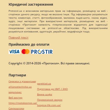
Юридичні застереження
Protocol.ua є власником авторських прав на інформацію, розміщену на веб -
сторінках даного ресурсу, якщо не вказано інше. Під інформацією розуміються
тексти, коментарі, статті, фотозображення, малюнки, ящик-шота, скани, відео,
аудіо, інші матеріали. При використанні матеріалів, розміщених на веб -
сторінках «Протокол» наявність гіперпосилання відкритого для індексації
пошуковими системами на protocol.ua обов`язкове. Під використанням
розуміється копіювання, адаптація, рерайтинг, модифікація тощо.
Повний текст
Приймаємо до оплати
Copyright © 2014-2026 «Протокол». Всі права захищені.
Партнери
Сережки з діамантами
pereklad.ua
alliancetechnika.ua
Підготовка до НМТ / ЗНО
миралинкс
Винна шафа
Веб мастер
Перевезення хворих
https://motokosmos.ua/
hospice-life.com.ua/
Синтезатори