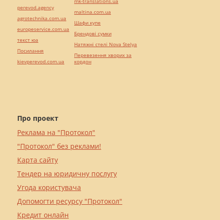
mk-translations.ua
perevod.agency
maltina.com.ua
agrotechnika.com.ua
Шафи купе
europeservice.com.ua
Брендові сумки
текст юа
Натяжні стелі Nova Stelya
Посилання
Перевезення хворих за
kievperevod.com.ua
кордон
Про проект
Реклама на "Протокол"
"Протокол" без реклами!
Карта сайту
Тендер на юридичну послугу
Угода користувача
Допомогти ресурсу "Протокол"
Кредит онлайн