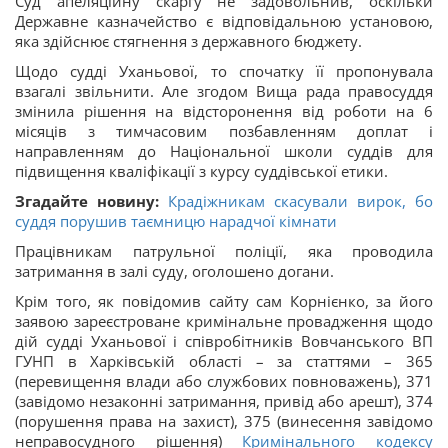
Суд апеляційну скаргу не задовольнив, оскільки
Державне казначейство є відповідальною установою,
яка здійснює стягнення з державного бюджету.
Щодо судді Уханьової, то спочатку її пропонувала
взагалі звільнити. Але згодом Вища рада правосуддя
змінила рішення на відсторонення від роботи на 6
місяців з тимчасовим позбавленням доплат і
направленням до Національної школи суддів для
підвищення кваліфікації з курсу суддівської етики.
Згадайте новину:
Крадіжникам скасували вирок, бо
суддя порушив таємницю нарадчої кімнати
Працівникам патрульної поліції, яка проводила
затримання в залі суду, оголошено догани.
Крім того, як повідомив сайту сам Корнієнко, за його
заявою зареєстроване кримінальне провадження щодо
дій судді Уханьової і співробітників Вовчанського ВП
ГУНП в Харківській області – за статтями – 365
(перевищення влади або службових повноважень), 371
(завідомо незаконні затримання, привід або арешт), 374
(порушення права на захист), 375 (винесення завідомо
неправосудного рішення)
Кримінального кодексу