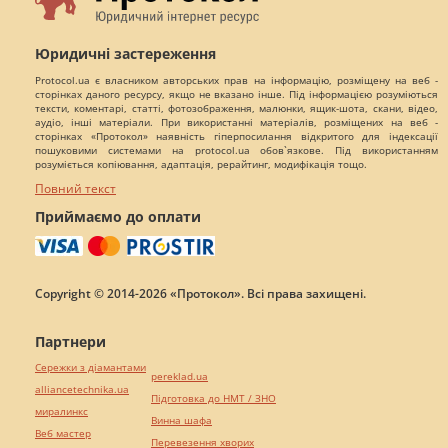
Юридичні застереження
Protocol.ua є власником авторських прав на інформацію, розміщену на веб -
сторінках даного ресурсу, якщо не вказано інше. Під інформацією розуміються
тексти, коментарі, статті, фотозображення, малюнки, ящик-шота, скани, відео,
аудіо, інші матеріали. При використанні матеріалів, розміщених на веб -
сторінках «Протокол» наявність гіперпосилання відкритого для індексації
пошуковими системами на protocol.ua обов`язкове. Під використанням
розуміється копіювання, адаптація, рерайтинг, модифікація тощо.
Повний текст
Приймаємо до оплати
Copyright © 2014-2026 «Протокол». Всі права захищені.
Партнери
Сережки з діамантами
pereklad.ua
alliancetechnika.ua
Підготовка до НМТ / ЗНО
миралинкс
Винна шафа
Веб мастер
Перевезення хворих