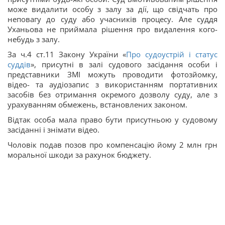
може видалити особу з залу за дії, що свідчать про
неповагу до суду або учасників процесу. Але суддя
Уханьова не приймала рішення про видалення кого-
небудь з залу.
За ч.4 ст.11 Закону України «
Про судоустрій і статус
суддів
», присутні в залі судового засідання особи і
представники ЗМІ можуть проводити фотозйомку,
відео- та аудіозапис з використанням портативних
засобів без отримання окремого дозволу суду, але з
урахуванням обмежень, встановлених законом.
Відтак особа мала право бути присутньою у судовому
засіданні і знімати відео.
Чоловік подав позов про компенсацію йому 2 млн грн
моральної шкоди за рахунок бюджету.