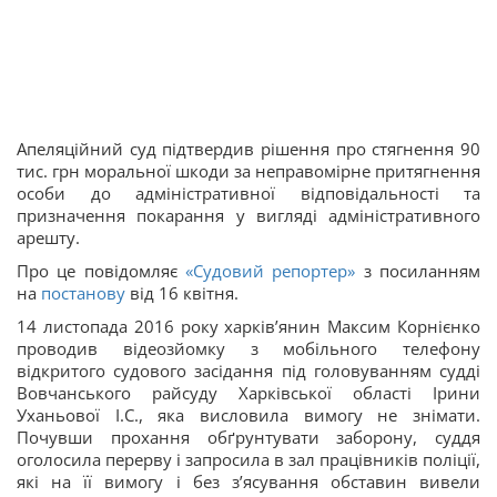
Апеляційний суд підтвердив рішення про стягнення 90
тис. грн моральної шкоди за неправомірне притягнення
особи до адміністративної відповідальності та
призначення покарання у вигляді адміністративного
арешту.
Про це повідомляє
«Судовий репортер»
з посиланням
на
постанову
від 16 квітня.
14 листопада 2016 року харків’янин Максим Корнієнко
проводив відеозйомку з мобільного телефону
відкритого судового засідання під головуванням судді
Вовчанського райсуду Харківської області Ірини
Уханьової І.С., яка висловила вимогу не знімати.
Почувши прохання обґрунтувати заборону, суддя
оголосила перерву і запросила в зал працівників поліції,
які на її вимогу і без з’ясування обставин вивели