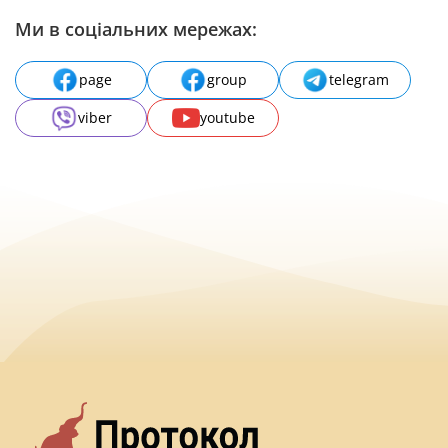
Ми в соціальних мережах:
page
group
telegram
viber
youtube