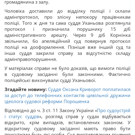
громадянина з залу.
Чоловіка доставили до відділку поліції і склали
адмінпротокол, про злісну непокору працівникам
поліції. Того ж дня та сама суддя Уханьова розглянула
протокол і призначила порушнику 15 діб
адміністративного арешту. Через 9 діб Корнінка
звільнили, бо апеляційний суд повернув протокол
поліції на дооформлення. Пізніше вже інший суд та
інша суддя закрили справу за відсутністю складу
адмінправопорушення.
У матеріалах справи не було доказів, що вимоги поліції
в судовому засіданні були законними. Фактично
поліцейські виконували судді Уханьової.
Згадайте новину:
Суддя Оксана Криворот поплатилася
за доступ до телефонних контактів цивільної дружини
ідеолога судової реформи Порошенка
Відповідно до ч. 3 ст. 11 Закону України «
Про судоустрій
і статус суддів
», розгляд справ у судах відбувається
відкрито, крім випадків, встановлених законом. У
відкритому судовому засіданні мають право бути
присутніми будь-які особи. Суд вмотивованим рішення