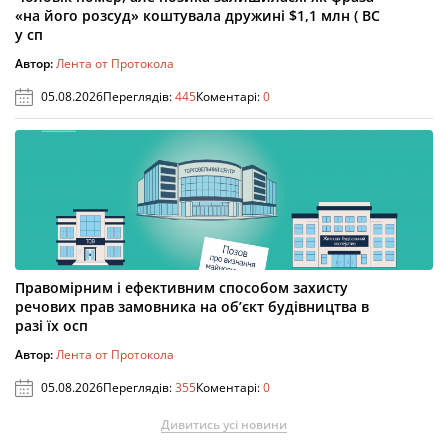
«на його розсуд» коштувала дружині $1,1 млн ( ВС
у сп
Автор:
Лента от Протокола
05.08.2026
Переглядів:
445
Коментарі:
0
Правомірним і ефективним способом захисту
речових прав замовника на об’єкт будівництва в
разі їх осп
Автор:
Лента от Протокола
05.08.2026
Переглядів:
355
Коментарі:
0
Дивитись усі новини