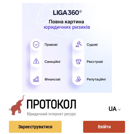
UA
Зареєструватися
Ввійти