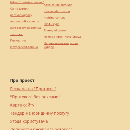
https://motokosmos.ua/
hospice-life.com.ua/
Синтезатори
mk-translations.ua
perevod.agency
maltina.com.ua
agrotechnika.com.ua
Шафи купе
europeservice.com.ua
Брендові сумки
текст юа
Натяжні стелі Nova Stelya
Посилання
Перевезення хворих за
kievperevod.com.ua
кордон
Про проект
Реклама на "Протокол"
"Протокол" без реклами!
Карта сайту
Тендер на юридичну послугу
Угода користувача
Допомогти ресурсу "Протокол"