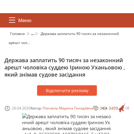
Меню
...
Головна
Держава заплатить 90 тисяч за незаконний
арешт чол...
Держава заплатить 90 тисяч за незаконний
арешт чоловіка суддею Іриною Уханьовою ,
який знімав судове засідання
Відключити рекламу
3
3499
26.04.2020
Автор:
Понзель Марина Генадіївна
10