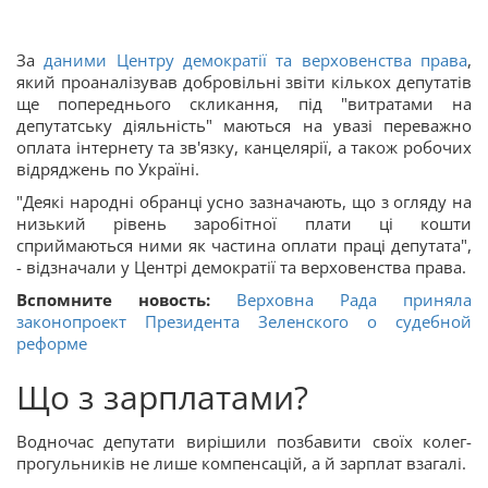
За
даними Центру демократії та верховенства права
,
який проаналізував добровільні звіти кількох депутатів
ще попереднього скликання, під "витратами на
депутатську діяльність" маються на увазі переважно
оплата інтернету та зв'язку, канцелярії, а також робочих
відряджень по Україні.
"Деякі народні обранці усно зазначають, що з огляду на
низький рівень заробітної плати ці кошти
сприймаються ними як частина оплати праці депутата",
- відзначали у Центрі демократії та верховенства права.
Вспомните новость:
Верховна Рада приняла
законопроект Президента Зеленского о судебной
реформе
Що з зарплатами?
Водночас депутати вирішили позбавити своїх колег-
прогульників не лише компенсацій, а й зарплат взагалі.