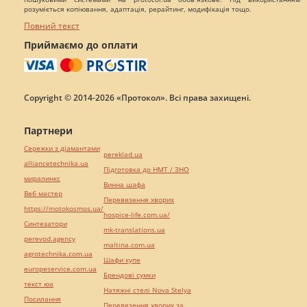
розуміється копіювання, адаптація, рерайтинг, модифікація тощо.
Повний текст
Приймаємо до оплати
Copyright © 2014-2026 «Протокол». Всі права захищені.
Партнери
Сережки з діамантами
pereklad.ua
alliancetechnika.ua
Підготовка до НМТ / ЗНО
миралинкс
Винна шафа
Веб мастер
Перевезення хворих
https://motokosmos.ua/
hospice-life.com.ua/
Синтезатори
mk-translations.ua
perevod.agency
maltina.com.ua
agrotechnika.com.ua
Шафи купе
europeservice.com.ua
Брендові сумки
текст юа
Натяжні стелі Nova Stelya
Посилання
Перевезення хворих за