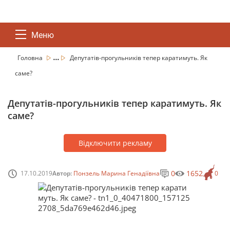
Меню
...
Головна
Депутатів-прогульників тепер каратимуть. Як
саме?
Депутатів-прогульників тепер каратимуть. Як
саме?
Відключити рекламу
0
1652
17.10.2019
Автор:
Понзель Марина Генадіївна
0