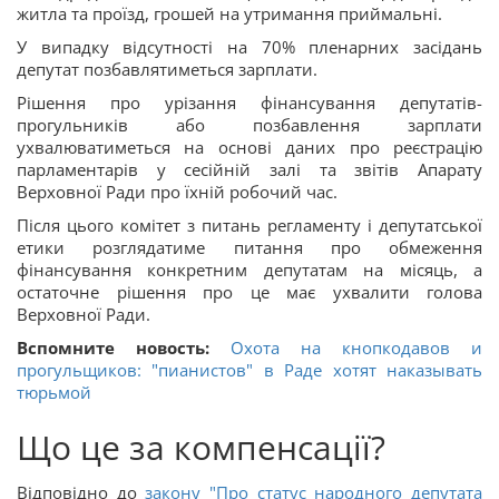
житла та проїзд, грошей на утримання приймальні.
У випадку відсутності на 70% пленарних засідань
депутат позбавлятиметься зарплати.
Рішення про урізання фінансування депутатів-
прогульників або позбавлення зарплати
ухвалюватиметься на основі даних про реєстрацію
парламентарів у сесійній залі та звітів Апарату
Верховної Ради про їхній робочий час.
Після цього комітет з питань регламенту і депутатської
етики розглядатиме питання про обмеження
фінансування конкретним депутатам на місяць, а
остаточне рішення про це має ухвалити голова
Верховної Ради.
Вспомните новость:
Охота на кнопкодавов и
прогульщиков: "пианистов" в Раде хотят наказывать
тюрьмой
Що це за компенсації?
Відповідно до
закону "
Про статус народного депутата