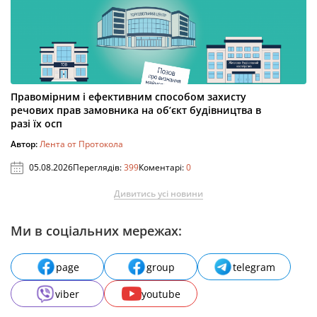
Правомірним і ефективним способом захисту
речових прав замовника на об’єкт будівництва в
разі їх осп
Автор:
Лента от Протокола
05.08.2026
Переглядів:
399
Коментарі:
0
Дивитись усі новини
Ми в соціальних мережах:
page
group
telegram
viber
youtube