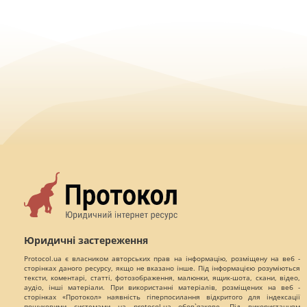
Юридичні застереження
Protocol.ua є власником авторських прав на інформацію, розміщену на веб -
сторінках даного ресурсу, якщо не вказано інше. Під інформацією розуміються
тексти, коментарі, статті, фотозображення, малюнки, ящик-шота, скани, відео,
аудіо, інші матеріали. При використанні матеріалів, розміщених на веб -
сторінках «Протокол» наявність гіперпосилання відкритого для індексації
пошуковими системами на protocol.ua обов`язкове. Під використанням