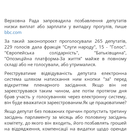
Верховна Рада запровадила позбавлення депутатів
низки виплат або зарплати у випадку прогулів, пише
bbc.com
За такий законопроєкт проголосували 265 депутатів,
229 голосів дала фракція "Слуги народу", 15 - "Голос".
"Європейська солідарність", "Батьківщина",
"Опозиційна платформа-За життя" майже в повному
складі або не голосували, або утрималися.
Реєструватиме відвідуваність депутата електронна
система шляхом натискання ним кнопки "за" перед
відкриттям пленарного засідання. Якщо він не
зареєструвався таким чином, але потім протягом дня
брав участь у голосуваннях через електронну систему,
він буде вважатися зареєстрованим.Як це працюватиме?
Якщо депутат без поважних причин пропустить третину
засідань парламенту за місяць або половину засідань
комітету, до якого він входить, його позбавлять грошей
на відрядження, компенсації на видатки щодо оренди