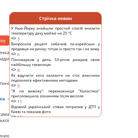
Стрічка новин
У Нью-Йорку знайшли простий спосіб знизити
температуру даху майже на 25 °C
3
аму
Випросила рецепт кабачків по-корейськи у
продавця на ринку: готую їх просто так і на зиму
енка
6
ади
Пономарьов у день 53-річчя розкрив свою
найбільшу таємницю
8
Як відучити кота залазити на стіл: власники
поділилися ефективними методами
тині
9
"Я не вивожу": переможниця "Холостяка"
приголомшила зізнанням після весілля
ха -
11
Відомий український співак потрапив у ДТП у
Києві та показав фото
сама
10
ької
Основний напрямок – Одещина: у Повітряних
силах розкрили деталі російської атаки
11
ених