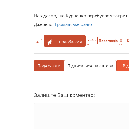
Нагадаємо, що Курченко перебуває у закриті
Джерело:
Громадське радіо
0
2346
2
Переглядів
К
Сподобалося
Подякувати
Підписатися на автора
Ві
Залиште Ваш коментар: