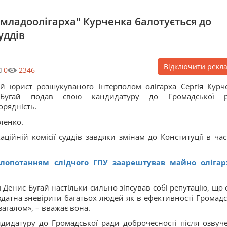
младоолігарха" Курченка балотується до
уддів
Відключити рекл
0
2346
й юрист розшукуваного Інтерполом олігарха Сергія Курч
Бугай подав свою кандидатуру до Громадської р
орядність.
ленко.
ційній комісії суддів завдяки змінам до Конституції в час
лопотанням слідчого ГПУ заарештував майно олігар
 Денис Бугай настільки сильно зіпсував собі репутацію, що 
здатна зневірити багатьох людей як в ефективності Громадс
загалом», – вважає вона.
ндидатуру до Громадської ради доброчесності після озвуч