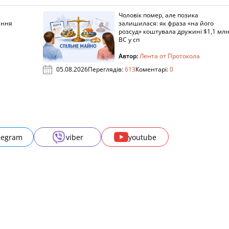
Чоловік помер, але позика
ання
залишилася: як фраза «на його
розсуд» коштувала дружині $1,1 млн
ВС у сп
Автор:
Лента от Протокола
05.08.2026
Переглядів:
613
Коментарі:
0
legram
viber
youtube