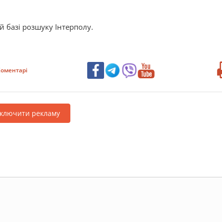
й базі розшуку Інтерполу.
оментарі
дключити рекламу