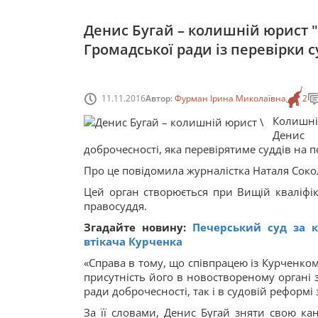
Денис Бугай – колишній юрист "
Громадської ради із перевірки с
11.11.2016
Автор:
Фурман Ірина Миколаївна
2
Колишні
Денис 
доброчесності, яка перевірятиме суддів на п
Про це повідомила журналістка Наталя Соко
Цей орган створюється при Вищій кваліфіка
правосуддя.
Згадайте новину:
Печерський суд за к
втікача Курченка
«Справа в тому, що співпрацею із Курченком
присутність його в новоствореному органі 
ради доброчесності, так і в судовій реформі 
За її словами, Денис Бугай зняти свою ка