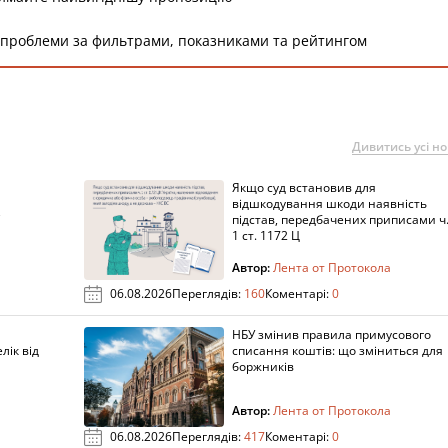
 проблеми за фильтрами, показниками та рейтингом
Дивитись усі н
Якщо суд встановив для
а
відшкодування шкоди наявність
підстав, передбачених приписами ч
1 ст. 1172 Ц
Автор:
Лента от Протокола
06.08.2026
Переглядів:
160
Коментарі:
0
НБУ змінив правила примусового
лік від
списання коштів: що зміниться для
боржників
Автор:
Лента от Протокола
06.08.2026
Переглядів:
417
Коментарі:
0