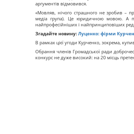
аргументів відмовився.
«Мовляв, нічого страшного не зробив – пр
медіа група). Це юридичною мовою. А п
найпрофесійніших і найпринциповіших редак
Згадайте новину:
Луценко: фірми Курчен
В рамках цієї угоди Курченко, зокрема, куп
Обрання членів Громадської ради доброчесн
конкурс не дуже високий: на 20 місць прете