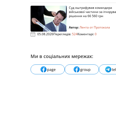
Суд оштрафував командира
військової частини за ігнорув
рішення на 66 560 грн
Автор:
Лента от Протокола
05.08.2026
Переглядів:
524
Коментарі:
0
Ми в соціальних мережах:
page
group
te