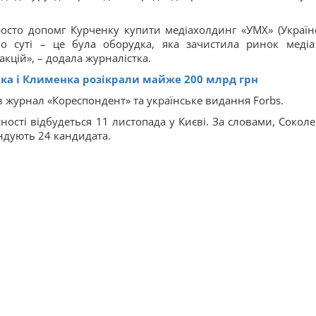
осто допомг Курченку купити медіахолдинг «УМХ» (Україн
о суті – це була оборудка, яка зачистила ринок медіа
цій», – додала журналістка.
ка і Клименка розікрали майже 200 млрд грн
ив журнал «Кореспондент» та українське видання Forbs.
ості відбудеться 11 листопада у Києві. За словами, Соколе
ндують 24 кандидата.