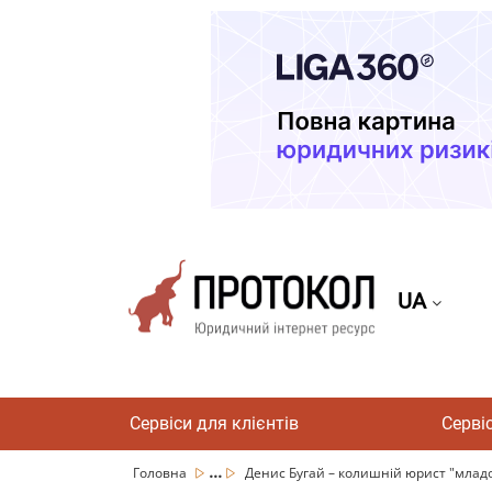
UA
Сервіси для клієнтів
Серві
...
Головна
Денис Бугай – колишній юрист "младоо