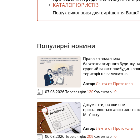
КАТАЛОГ ЮРИСТІВ
Пошук виконавця для вирішення Вашої
Популярні новини
Право співвласника
багатоквартирного будинку н
судовий захист прибудинкової
території не залежить в
Автор:
Лента от Протокола
07.08.2026
Переглядів:
120
Коментарі:
0
Документи, на яких не
проставляється апостиль: пере
Мін’юсту
Автор:
Лента от Протокола
06.08.2026
Переглядів:
209
Коментарі:
0