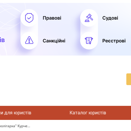
си для юристів
Каталог юристів
лігарха" Курче...