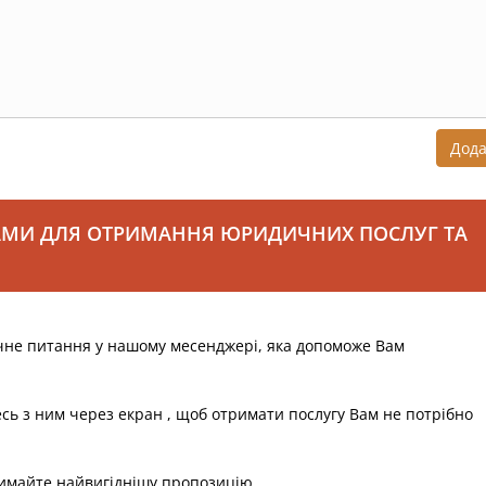
Дод
АМИ ДЛЯ ОТРИМАННЯ ЮРИДИЧНИХ ПОСЛУГ ТА
чне питання у нашому месенджері, яка допоможе Вам
есь з ним через екран , щоб отримати послугу Вам не потрібно
римайте найвигіднішу пропозицію