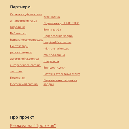
Партнери
Сережки з діамантами
pereklad.ua
alliancetechnika.ua
Підготовка до НМТ / ЗНО
миралинкс
Винна шафа
Веб мастер
Перевезення хворих
https://motokosmos.ua/
hospice-life.com.ua/
Синтезатори
mk-translations.ua
perevod.agency
maltina.com.ua
agrotechnika.com.ua
Шафи купе
europeservice.com.ua
Брендові сумки
текст юа
Натяжні стелі Nova Stelya
Посилання
Перевезення хворих за
kievperevod.com.ua
кордон
Про проект
Реклама на "Протокол"