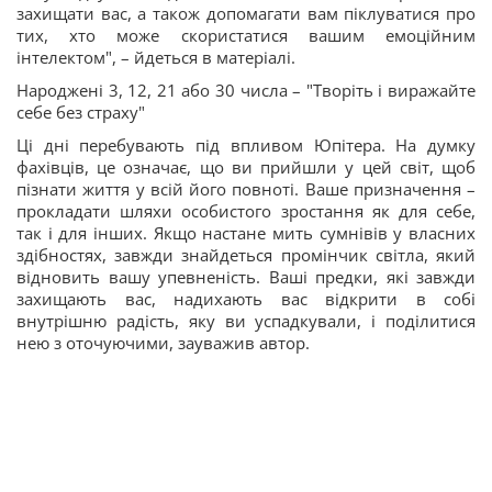
захищати вас, а також допомагати вам піклуватися про
тих, хто може скористатися вашим емоційним
інтелектом", – йдеться в матеріалі.
Народжені 3, 12, 21 або 30 числа – "Творіть і виражайте
себе без страху"
Ці дні перебувають під впливом Юпітера. На думку
фахівців, це означає, що ви прийшли у цей світ, щоб
пізнати життя у всій його повноті. Ваше призначення –
прокладати шляхи особистого зростання як для себе,
так і для інших. Якщо настане мить сумнівів у власних
здібностях, завжди знайдеться промінчик світла, який
відновить вашу упевненість. Ваші предки, які завжди
захищають вас, надихають вас відкрити в собі
внутрішню радість, яку ви успадкували, і поділитися
нею з оточуючими, зауважив автор.