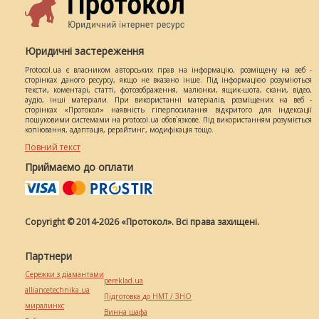
Юридичні застереження
Protocol.ua є власником авторських прав на інформацію, розміщену на веб -
сторінках даного ресурсу, якщо не вказано інше. Під інформацією розуміються
тексти, коментарі, статті, фотозображення, малюнки, ящик-шота, скани, відео,
аудіо, інші матеріали. При використанні матеріалів, розміщених на веб -
сторінках «Протокол» наявність гіперпосилання відкритого для індексації
пошуковими системами на protocol.ua обов`язкове. Під використанням розуміється
копіювання, адаптація, рерайтинг, модифікація тощо.
Повний текст
Приймаємо до оплати
Copyright © 2014-2026 «Протокол». Всі права захищені.
Партнери
Сережки з діамантами
pereklad.ua
alliancetechnika.ua
Підготовка до НМТ / ЗНО
миралинкс
Винна шафа