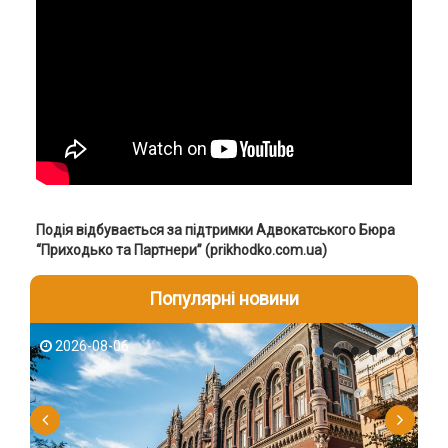
Подія відбувається за підтримки Адвокатського Бюра
“Приходько та Партнери” (prikhodko.com.ua)
Популярні новини
2026-08-06
2