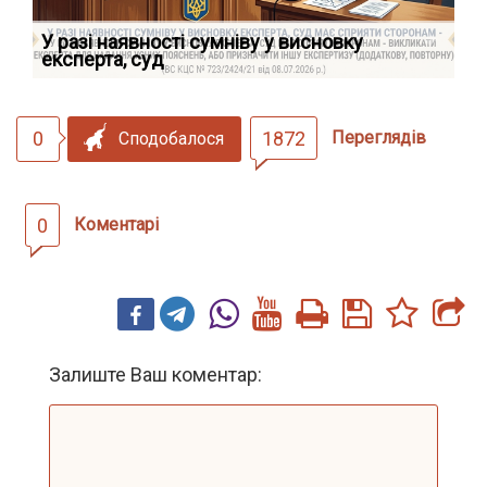
У разі наявності сумніву у висновку
Як
експерта, суд
вк
0
1872
Переглядів
Сподобалося
0
Коментарі
Залиште Ваш коментар: