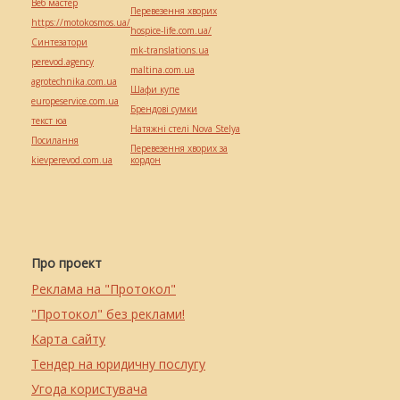
Веб мастер
Перевезення хворих
https://motokosmos.ua/
hospice-life.com.ua/
Синтезатори
mk-translations.ua
perevod.agency
maltina.com.ua
agrotechnika.com.ua
Шафи купе
europeservice.com.ua
Брендові сумки
текст юа
Натяжні стелі Nova Stelya
Посилання
Перевезення хворих за
kievperevod.com.ua
кордон
Про проект
Реклама на "Протокол"
"Протокол" без реклами!
Карта сайту
Тендер на юридичну послугу
Угода користувача