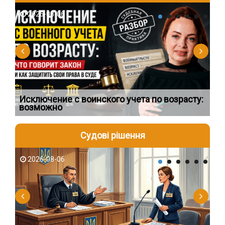
2026-08-06
2
Исключение с воинского учета по возрасту:
Сп
возможно
ос
Судові рішення
2026-08-06
2