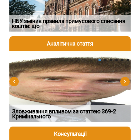
НБУ змінив правила примусового списання
Як
коштів: що
шк
Аналітична стаття
2026-08-04
2
Зловживання впливом за статтею 369-2
Пе
Кримінального
пі
Консультації