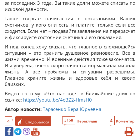
за последних 3 года. Вы такие долги можете списать по
исковой давности.
Также сверьте начисления с показаниями Ваших
счетчиков, у кого они есть, и платите, только если все
сходится. Если нет – подавайте заявления на перерасчет
и фиксируйте состояние счетчика и его показания.
И под конец хочу сказать, что главное в сложившейся
ситуации – это хранить душевное равновесие. Все в
жизни временно. И военные действия тоже закончатся.
И я уверена, очень скоро начнется нормальная мирная
жизнь. А все проблемы и ситуации разрешимы.
Главное храните жизнь и здоровье себя и своих
близких.
Видео на тему: «Что нас ждет в ближайшие дни» по
ссылке:
https://youtu.be/4eBZ2-HmsH0
Автор новости:
Тарасенко Вера Юрьевна
4
3168
4
Переглядів
Коментарі
Сподобалося