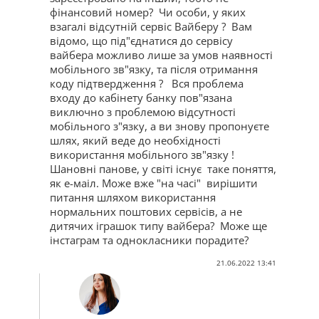
фінансовий номер? Чи особи, у яких
взагалі відсутній сервіс Вайберу ? Вам
відомо, що під"єднатися до сервісу
вайбера можливо лише за умов наявності
мобільного зв"язку, та після отримання
коду підтвердження ? Вся проблема
входу до кабінету банку пов"язана
виключно з проблемою відсутності
мобільного з"язку, а ви знову пропонуєте
шлях, який веде до необхідності
використання мобільного зв"язку !
Шановні панове, у світі існує таке поняття,
як е-маіл. Може вже "на часі" вирішити
питання шляхом використання
нормальних поштових сервісів, а не
дитячих іграшок типу вайбера? Може ще
інстаграм та однокласники порадите?
21.06.2022 13:41