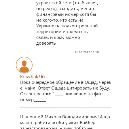
украинской сети (это бывает,
но редко), заходить, менять
финансовый номер хотя бы
на кого-то, кто есть на
Украине на подконтрольной
территории и с кем есть
связь, и кому можно
доверять
21.06.2022 13:18
Kravchuk Uri
Пока очередное обращение в Ощад, через
е_майл. Ответ Ощада цитировать не буду.
Основное там: " ____ виключно на фин.
номер______"
_____________________________________________
______________________________
Шановний Микола Володимирович! А що
мають робити особи у яких Вайбер
зареєстровано на інший, тобто не