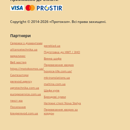
Copyright © 2014-2026 «Протокол». Всі права захищені.
Партнери
Сережки з діамантами
pereklad.ua
alliancetechnika.ua
Підготовка до НМТ / ЗНО
миралинкс
Винна шафа
Веб мастер
Перевезення хворих
https://motokosmos.ua/
hospice-life.com.ua/
Синтезатори
mk-translations.ua
perevod.agency
maltina.com.ua
agrotechnika.com.ua
Шафи купе
europeservice.com.ua
Брендові сумки
текст юа
Натяжні стелі Nova Stelya
Посилання
Перевезення хворих за
kievperevod.com.ua
кордон