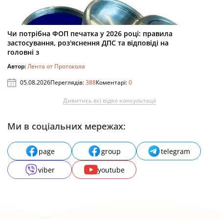
Чи потрібна ФОП печатка у 2026 році: правила
застосування, роз'яснення ДПС та відповіді на
головні з
Автор:
Лента от Протокола
05.08.2026
Переглядів:
388
Коментарі:
0
Дивитись всі відео консультації
Ми в соціальних мережах:
page
group
telegram
viber
youtube