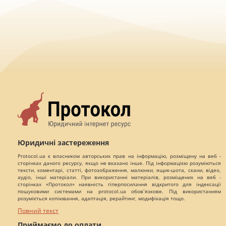
Юридичні застереження
Protocol.ua є власником авторських прав на інформацію, розміщену на веб -
сторінках даного ресурсу, якщо не вказано інше. Під інформацією розуміються
тексти, коментарі, статті, фотозображення, малюнки, ящик-шота, скани, відео,
аудіо, інші матеріали. При використанні матеріалів, розміщених на веб -
сторінках «Протокол» наявність гіперпосилання відкритого для індексації
пошуковими системами на protocol.ua обов`язкове. Під використанням
розуміється копіювання, адаптація, рерайтинг, модифікація тощо.
Повний текст
Приймаємо до оплати