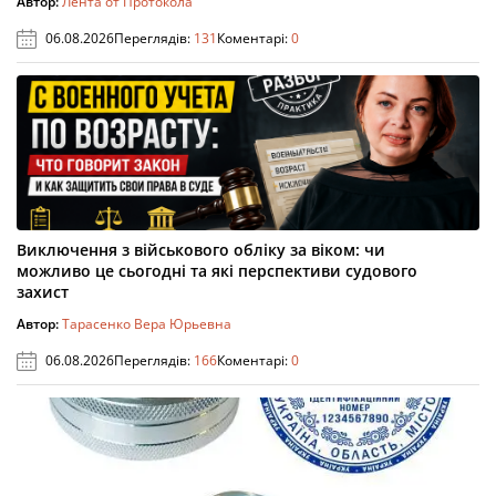
Автор:
Лента от Протокола
06.08.2026
Переглядів:
131
Коментарі:
0
Виключення з військового обліку за віком: чи
можливо це сьогодні та які перспективи судового
захист
Автор:
Тарасенко Вера Юрьевна
06.08.2026
Переглядів:
166
Коментарі:
0