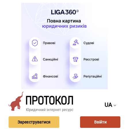
UA
Зареєструватися
Ввійти