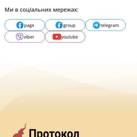
Ми в соціальних мережах:
page
group
telegram
viber
youtube