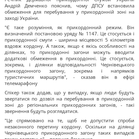
Андрій Демченко пояснив, чому ДПСУ встановила
обмеження для перебування у прикордонній зоні на
заході України.
"Є таке розуміння, як прикордонний режим. Він
визначений постановою уряду № 1147. Це стосується і
прикордонної смуги - ширина місцевості 5 кілометрів
вздовж кордону. А також, якщо є якісь особливості на
ділянках, то прикордонні загони можуть вводити
додаткові обмеження в прикордонні. Це стосується,
зокрема, і ділянки відповідальності Чернівецького
прикордонного загону, зокрема і напрямків
туристичних маршрутів", - сказав він в ефірі
телемарафону
Спікер також додав, що у випадку, якщо люди будуть
звертатися по дозвіл на перебування в прикордонній
зоні до регіональних прикордонних загонів, - такі
звернення будуть розглядатися.
"Це спрямовано на те, щоб не допустити спроби
незаконного перетину кордону. Оскільки на ділянці
Чернівецького прикордонного загону таких випадків