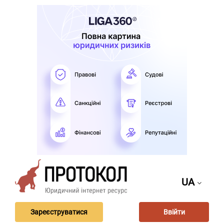
UA
Зареєструватися
Ввійти