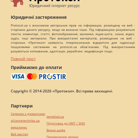
Юридичні застереження
Protocol.ua є власником авторських прав на інформацію, розміщену на веб -
сторінках даного ресурсу, якщо не вказано інше. Під інформацією розуміються
тексти, коментарі, статті, фотозображення, малюнки, ящик-шота, скани, відео,
аудіо, інші матеріали. При використанні матеріалів, розміщених на веб -
сторінках «Протокол» наявність гіперпосилання відкритого для індексації
пошуковими системами на protocol.ua обов`язкове. Під використанням
розуміється копіювання, адаптація, рерайтинг, модифікація тощо.
Повний текст
Приймаємо до оплати
Copyright © 2014-2026 «Протокол». Всі права захищені.
Партнери
Сережки з діамантами
pereklad.ua
alliancetechnika.ua
Підготовка до НМТ / ЗНО
миралинкс
Винна шафа
Веб мастер
Перевезення хворих