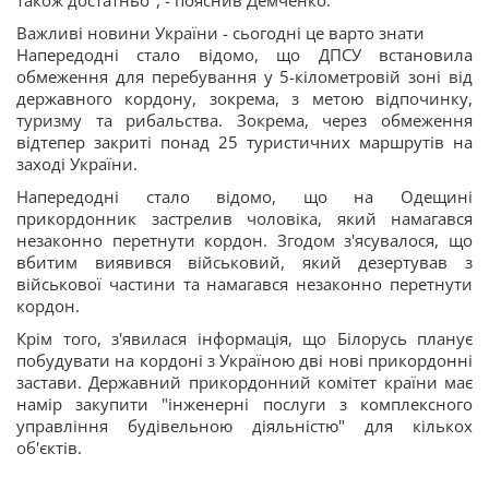
також достатньо", - пояснив Демченко.
Важливі новини України - сьогодні це варто знати
Напередодні стало відомо, що ДПСУ встановила
обмеження для перебування у 5-кілометровій зоні від
державного кордону, зокрема, з метою відпочинку,
туризму та рибальства. Зокрема, через обмеження
відтепер закриті понад 25 туристичних маршрутів на
заході України.
Напередодні стало відомо, що на Одещині
прикордонник застрелив чоловіка, який намагався
незаконно перетнути кордон. Згодом з'ясувалося, що
вбитим виявився військовий, який дезертував з
військової частини та намагався незаконно перетнути
кордон.
Крім того, з'явилася інформація, що Білорусь планує
побудувати на кордоні з Україною дві нові прикордонні
застави. Державний прикордонний комітет країни має
намір закупити "інженерні послуги з комплексного
управління будівельною діяльністю" для кількох
об'єктів.