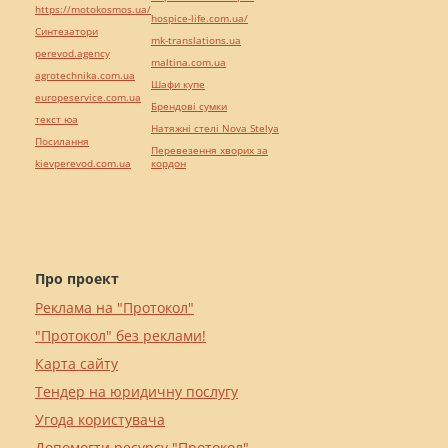
https://motokosmos.ua/
hospice-life.com.ua/
Синтезатори
mk-translations.ua
perevod.agency
maltina.com.ua
agrotechnika.com.ua
Шафи купе
europeservice.com.ua
Брендові сумки
текст юа
Натяжні стелі Nova Stelya
Посилання
Перевезення хворих за
kievperevod.com.ua
кордон
Про проект
Реклама на "Протокол"
"Протокол" без реклами!
Карта сайту
Тендер на юридичну послугу
Угода користувача
Допомогти ресурсу "Протокол"