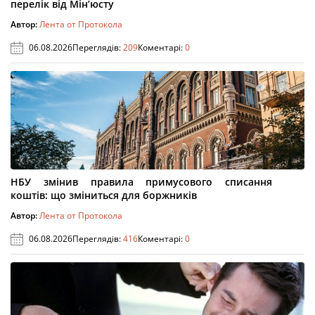
перелік від Мін’юсту
Автор:
Лента от Протокола
06.08.2026
Переглядів:
209
Коментарі:
0
НБУ змінив правила примусового списання
коштів: що зміниться для боржників
Автор:
Лента от Протокола
06.08.2026
Переглядів:
416
Коментарі:
0