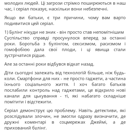
молодих людей. Ці загрози стрімко поширюються в наш
час, і серіал показує, наскільки вони небезпечні.
Якщо ви батьки, є три причини, чому вам варто
подивитися цей серіал.
1) Булінг нікуди не зник - він просто став непомітнішим
Суспільство справді просунулося вперед за останні
роки. Боротьба з булінгом, сексизмом, расизмом і
гомофобією дала свої плоди, і ці явища стали
зустрічатися рідше.
Але за останні роки відбувся відкат назад.
Діти сьогодні залежать від технологій більше, ніж будь-
коли. Смартфони для них - не просто гаджети, а частина
їхнього соціального життя. І хоч багато батьків
послабили контроль над гаджетами, це відкрило нові
канали для цькування - ті, які набагато складніше
помітити і відстежити.
Серіал демонструє цю проблему. Навіть детективи, які
розслідували злочин, не змогли одразу визначити, де
дружні коментарі в соцмережах Джеймі, а де
прихований булінг.