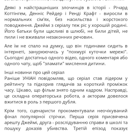
Деякі з найстрашніших злочинців в історії - Річард
Коттінгем, Денніс Рейдер і Ренді Крафт - виросли в
нормальних сім'ях, без насильства і жорстокого
поводження. Джеймі з серіалу теж ріс у хорошій родині.
Його батьки були щасливі в шлюбі, не били дітей, не
пили і не вживали незаконних речовин.
Але їм не спало на думку, що він годинами сидить в
інтернеті, занурюючись у "похмурі куточки мережі".
Сьогодні достатньо одного відео, одного коментаря або
одного чату, щоб "зламати" мислення дитини.
Інші новини про цей серіал
Раніше УНІАН повідомляв, що серіал став лідером у
рейтингу та підкорив глядачів за короткий проміжок
часу. Цікаво, що фільм знято одним кадром. Насправді,
це складна операторська робота, а акторам довелося
вжитися в роль з першого дубля.
Крім того, сценаристи прокоментували неочікуваний
фінал популярної стрічки. Перша серія присвячена
арешту Джеймі, друга - розслідуванню справи в школі та
пошуку доказів убивства. Третій епізод показує