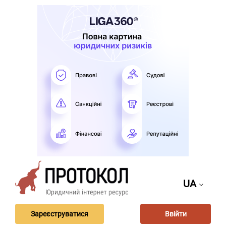
UA
Зареєструватися
Ввійти