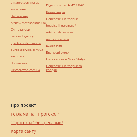
alliancetechnika.ua
Підготовка до НМТ / ЗНО
миралинкс
Винна шафа
Веб мастер
Перевезення хворих
https://motokosmos.ua/
hospice-life.com.ua/
Синтезатори
mk-translations.ua
perevod.agency
maltina.com.ua
agrotechnika.com.ua
Шафи купе
europeservice.com.ua
Брендові сумки
текст юа
Натяжні стелі Nova Stelya
Посилання
Перевезення хворих за
kievperevod.com.ua
кордон
Про проект
Реклама на "Протокол"
"Протокол" без реклами!
Карта сайту