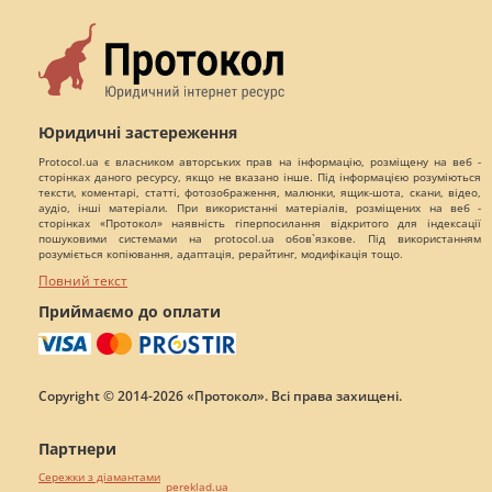
Юридичні застереження
Protocol.ua є власником авторських прав на інформацію, розміщену на веб -
сторінках даного ресурсу, якщо не вказано інше. Під інформацією розуміються
тексти, коментарі, статті, фотозображення, малюнки, ящик-шота, скани, відео,
аудіо, інші матеріали. При використанні матеріалів, розміщених на веб -
сторінках «Протокол» наявність гіперпосилання відкритого для індексації
пошуковими системами на protocol.ua обов`язкове. Під використанням
розуміється копіювання, адаптація, рерайтинг, модифікація тощо.
Повний текст
Приймаємо до оплати
Copyright © 2014-2026 «Протокол». Всі права захищені.
Партнери
Сережки з діамантами
pereklad.ua