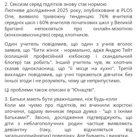
2. Сексизм серед підлітків знову стає нормою
Лютневе дослідження 2025 року, опубліковане в PLOS
One, виявило тривожну тенденцію: 76% вчителів
середніх шкіл і 60% вчителів початкових шкіл у Великій
Британії непокояться про онлайн-мізогінію
(жінконависництво) серед хлопчиків.
Один учитель повідомив, що один з учнів вголос
заявив, що "бити жінок - нормально, адже Андрю Тейт
(колишній професійний кікбоксер і скандальний
блогер) так робить". Інший учитель чув, як хлопчик
сказав однокласниці, що "її місце на кухні". Третій
викладач повідомив, що учні торкаються дівчаток без
їхньої згоди і не розуміють, чому це неприпустимо.
Ці проблеми також описані в "Юнацтві".
3. Батьки мають бути уважнішими, ніж будь-коли
Коли ми чуємо про підлітків, які вчинили жорстокі
злочини, одразу виникає перша думка - "що з їхніми
батьками?". Звісно, дослідження підтверджують, що
діти з неблагополучних родин частіше виявляють
девіантну (таку, що відхиляється від
загальноприйнятих) поведінку. Але бувають і винятки.