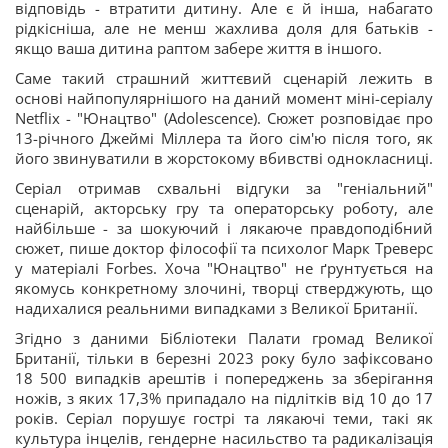
відповідь - втратити дитину. Але є й інша, набагато
рідкісніша, але не менш жахлива доля для батьків -
якщо ваша дитина раптом забере життя в іншого.
Саме такий страшний життєвий сценарій лежить в
основі найпопулярнішого на даний момент міні-серіалу
Netflix - "Юнацтво" (Adolescence). Сюжет розповідає про
13-річного Джеймі Міллера та його сім'ю після того, як
його звинуватили в жорстокому вбивстві однокласниці.
Серіал отримав схвальні відгуки за "геніальний"
сценарій, акторську гру та операторську роботу, але
найбільше - за шокуючий і лякаюче правдоподібний
сюжет, пише доктор філософії та психолог Марк Треверс
у матеріалі Forbes. Хоча "Юнацтво" не ґрунтується на
якомусь конкретному злочині, творці стверджують, що
надихалися реальними випадками з Великої Британії.
Згідно з даними Бібліотеки Палати громад Великої
Британії, тільки в березні 2023 року було зафіксовано
18 500 випадків арештів і попереджень за зберігання
ножів, з яких 17,3% припадало на підлітків від 10 до 17
років. Серіал порушує гострі та лякаючі теми, такі як
культура інцелів, гендерне насильство та радикалізація