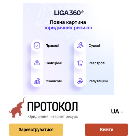
UA
Зареєструватися
Ввійти