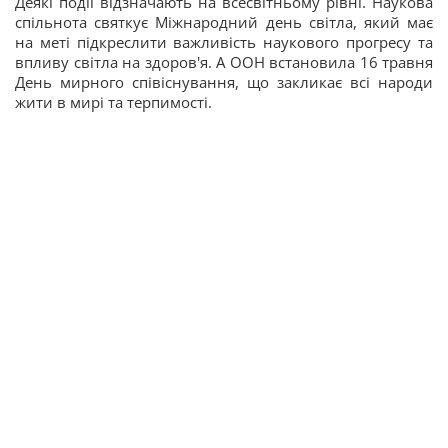
Деякі події відзначають на всесвітньому рівні. Наукова
спільнота святкує Міжнародний день світла, який має
на меті підкреслити важливість наукового прогресу та
впливу світла на здоров'я. А ООН встановила 16 травня
День мирного співіснування, що закликає всі народи
жити в мирі та терпимості.