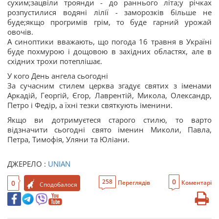
сухим;зацвіли троянди - до раннього літа;у річках
розпустилися водяні лілії - заморозків більше не
буде;якщо прогримів грім, то буде гарний урожай
овочів.
А синоптики вважають, що погода 16 травня в Україні
буде похмурою і дощовою в західних областях, але в
східних трохи потеплішає.
У кого День ангела сьогодні
За сучасним стилем церква згадує святих з іменами
Аркадій, Георгій, Єгор, Лаврентій, Микола, Олександр,
Петро і Федір, а їхні тезки святкують іменини.
Якщо ви дотримуєтеся старого стилю, то варто
відзначити сьогодні свято іменин Миколи, Павла,
Петра, Тимофія, Уляни та Юліани.
ДЖЕРЕЛО :
UNIAN
0
258
0
Переглядів
Коментарі
Сподобалося