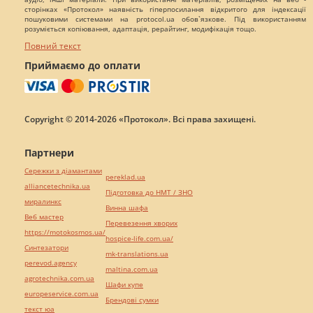
сторінках «Протокол» наявність гіперпосилання відкритого для індексації
пошуковими системами на protocol.ua обов`язкове. Під використанням
розуміється копіювання, адаптація, рерайтинг, модифікація тощо.
Повний текст
Приймаємо до оплати
Copyright © 2014-2026 «Протокол». Всі права захищені.
Партнери
Сережки з діамантами
pereklad.ua
alliancetechnika.ua
Підготовка до НМТ / ЗНО
миралинкс
Винна шафа
Веб мастер
Перевезення хворих
https://motokosmos.ua/
hospice-life.com.ua/
Синтезатори
mk-translations.ua
perevod.agency
maltina.com.ua
agrotechnika.com.ua
Шафи купе
europeservice.com.ua
Брендові сумки
текст юа