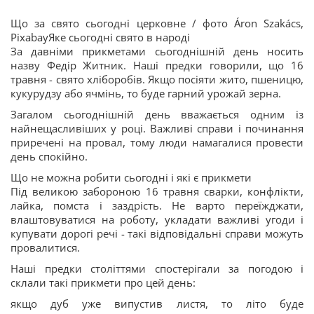
Що за свято сьогодні церковне / фото Áron Szakács,
PixabayЯке сьогодні свято в народі
За давніми прикметами сьогоднішній день носить
назву Федір Житник. Наші предки говорили, що 16
травня - свято хліборобів. Якщо посіяти жито, пшеницю,
кукурудзу або ячмінь, то буде гарний урожай зерна.
Загалом сьогоднішній день вважається одним із
найнещасливіших у році. Важливі справи і починання
приречені на провал, тому люди намагалися провести
день спокійно.
Що не можна робити сьогодні і які є прикмети
Під великою забороною 16 травня сварки, конфлікти,
лайка, помста і заздрість. Не варто переїжджати,
влаштовуватися на роботу, укладати важливі угоди і
купувати дорогі речі - такі відповідальні справи можуть
провалитися.
Наші предки століттями спостерігали за погодою і
склали такі прикмети про цей день:
якщо дуб уже випустив листя, то літо буде