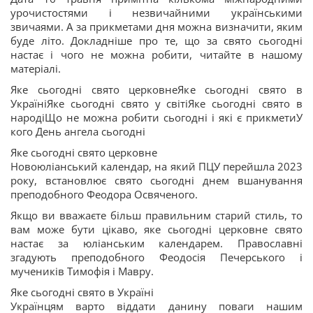
урочистостями і незвичайними українськими
звичаями. А за прикметами дня можна визначити, яким
буде літо. Докладніше про те, що за свято сьогодні
настає і чого не можна робити, читайте в нашому
матеріалі.
Яке сьогодні свято церковнеЯке сьогодні свято в
УкраїніЯке сьогодні свято у світіЯке сьогодні свято в
народіЩо не можна робити сьогодні і які є прикметиУ
кого День ангела сьогодні
Яке сьогодні свято церковне
Новоюліанський календар, на який ПЦУ перейшла 2023
року, встановлює свято сьогодні днем вшанування
преподобного Феодора Освяченого.
Якщо ви вважаєте більш правильним старий стиль, то
вам може бути цікаво, яке сьогодні церковне свято
настає за юліанським календарем. Православні
згадують преподобного Феодосія Печерського і
мучеників Тимофія і Мавру.
Яке сьогодні свято в Україні
Українцям варто віддати данину поваги нашим