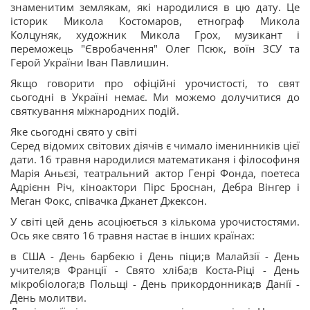
знаменитим землякам, які народилися в цю дату. Це
історик Микола Костомаров, етнограф Микола
Колцуняк, художник Микола Грох, музикант і
переможець "Євробачення" Олег Псюк, воїн ЗСУ та
Герой України Іван Павлишин.
Якщо говорити про офіційні урочистості, то свят
сьогодні в Україні немає. Ми можемо долучитися до
святкування міжнародних подій.
Яке сьогодні свято у світі
Серед відомих світових діячів є чимало іменинників цієї
дати. 16 травня народилися математиканя і філософиня
Марія Аньєзі, театральний актор Генрі Фонда, поетеса
Адрієнн Річ, кіноактори Пірс Броснан, Дебра Вінгер і
Меган Фокс, співачка Джанет Джексон.
У світі цей день асоціюється з кількома урочистостями.
Ось яке свято 16 травня настає в інших країнах:
в США - День барбекю і День піци;в Малайзії - День
учителя;в Франції - Свято хліба;в Коста-Ріці - День
мікробіолога;в Польщі - День прикордонника;в Данії -
День молитви.