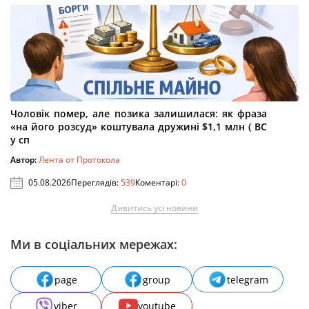
Чоловік помер, але позика залишилася: як фраза
«на його розсуд» коштувала дружині $1,1 млн ( ВС
у сп
Автор:
Лента от Протокола
05.08.2026
Переглядів:
539
Коментарі:
0
Дивитись усі новини
Ми в соціальних мережах:
page
group
telegram
viber
youtube