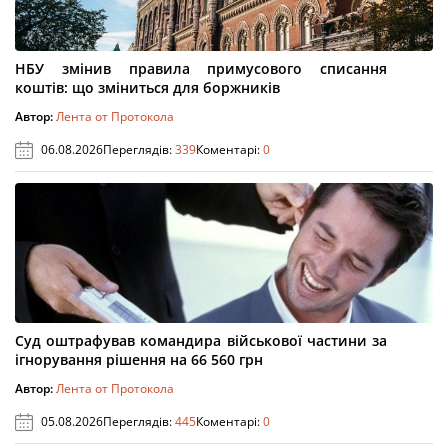
НБУ змінив правила примусового списання
коштів: що зміниться для боржників
Автор:
Лента от Протокола
06.08.2026
Переглядів:
339
Коментарі:
0
Суд оштрафував командира військової частини за
ігнорування рішення на 66 560 грн
Автор:
Лента от Протокола
05.08.2026
Переглядів:
445
Коментарі:
0