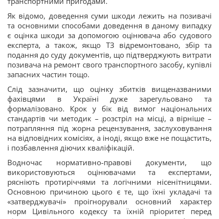
транспортними пригодами.
Як відомо, доведення суми шкоди лежить на позивачі
та основними способами доведення в даному випадку
є оцінка шкоди за допомогою оцінювача або судового
експерта, а також, якщо ТЗ відремонтовано, збір та
подання до суду документів, що підтверджують витрати
позивача на ремонт свого транспортного засобу, купівлі
запасних частин тощо.
Слід зазначити, що оцінку збитків вищеназваними
фахівцями в Україні дуже зарегульовано та
формалізовано. Крок у бік від вимог національних
стандартів чи методик – розстріл на місці, а вірніше –
потрапляння під жорна рецензування, заслуховування
на відповідних комісіях, а іноді, якщо вже не пощастить,
і позбавлення діючих кваліфікацій.
Водночас нормативно-правові документи, що
використовуються оцінювачами та експертами,
рясніють протиріччями та логічними нісенітницями.
Основною причиною цього є те, що їхні укладачі та
«затверджувачі» проігнорували основний характер
норм Цивільного кодексу та їхній пріоритет перед