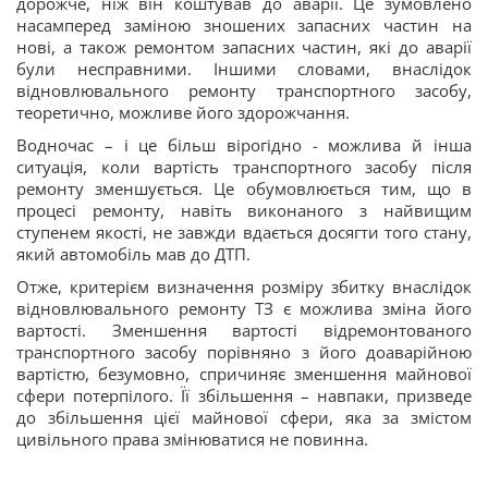
дорожче, ніж він коштував до аварії. Це зумовлено
насамперед заміною зношених запасних частин на
нові, а також ремонтом запасних частин, які до аварії
були несправними. Іншими словами, внаслідок
відновлювального ремонту транспортного засобу,
теоретично, можливе його здорожчання.
Водночас – і це більш вірогідно - можлива й інша
ситуація, коли вартість транспортного засобу після
ремонту зменшується. Це обумовлюється тим, що в
процесі ремонту, навіть виконаного з найвищим
ступенем якості, не завжди вдається досягти того стану,
який автомобіль мав до ДТП.
Отже, критерієм визначення розміру збитку внаслідок
відновлювального ремонту ТЗ є можлива зміна його
вартості. Зменшення вартості відремонтованого
транспортного засобу порівняно з його доаварійною
вартістю, безумовно, спричиняє зменшення майнової
сфери потерпілого. Її збільшення – навпаки, призведе
до збільшення цієї майнової сфери, яка за змістом
цивільного права змінюватися не повинна.