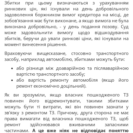
Збитки при цьому визначаються з урахуванням
ринкових цін, які існували на день добровільного
задоволення боржником вимог кредитора на місці, де
зобов'язання має бути виконане, а якщо вимога не була
виконана добровільно, - у день подання позову. Суд
може задовольнити вимогу щодо відшкодування
збитків, беручи до уваги ринкові ціни, які існували на
момент винесення рішення.
Враховуючи вищесказане, стосовно транспортного
засобу, наприклад автомобілю, збитками можуть бути:
або різниця між доаварійною та післяаварійною
вартістю транспортного засобу;
або вартість ремонту автомобіля (якщо його
ремонт економічно доцільний).
Як ви зрозуміли, якщо власник пошкодженого ТЗ
повинен його відремонтувати, такими збитками
можуть бути ті витрати, які він повинен зазнати у
зв'язку з ремонтом ТЗ. Причому, друга сторона не має
права вимагати від власника пошкодженого ТЗ, щоб
ремонт здійснювався вживаними запасними
частинами.
А це вже ніяк не відповідає поняттю