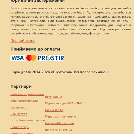
Юридичні застереження
Protocol.ua є власником авторських прав на інформацію, розміщену на веб -
сторінках даного ресурсу, якщо не вказано інше. Під інформацією розуміються
тексти, коментарі, статті, фотозображення, малюнки, ящик-шота, скани, відео,
аудіо, інші матеріали. При використанні матеріалів, розміщених на веб -
сторінках «Протокол» наявність гіперпосилання відкритого для індексації
пошуковими системами на protocol.ua обов`язкове. Під використанням
розуміється копіювання, адаптація, рерайтинг, модифікація тощо.
Повний текст
Приймаємо до оплати
Copyright © 2014-2026 «Протокол». Всі права захищені.
Партнери
Сережки з діамантами
pereklad.ua
alliancetechnika.ua
Підготовка до НМТ / ЗНО
миралинкс
Винна шафа
Веб мастер
Перевезення хворих
https://motokosmos.ua/
hospice-life.com.ua/
Синтезатори
mk-translations.ua
perevod.agency