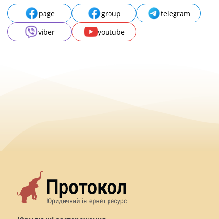
page
group
telegram
viber
youtube