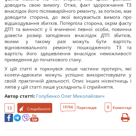
доводить свою вимогу. Отже, факт здорожчання ТЗ
внаслідок його післяаварійного ремонту, за логікою, має
доводити сторона, до якої висувається вимога про
відшкодування збитків. Потерпіла сторона, окрім факту
ДТП та винності у її вчиненні певної особи, повинна
довести розмір заподіяних внаслідок ДТП збитків,
якими у такому разі можуть бути вартість
відновлювального ремонту пошкодженого ТЗ та
вартість його здешевлення внаслідок неможливості
приведення до початкового стану.
У цій статті я торкнувся лише частини протиріч, які
колеги-адвокати можуть успішно використовувати у
своїй практичній діяльності. Опис інших нісенітниць і
ляпів у цій статті лише ускладнить її сприйняття.
Автор статті:
Голубенко Олег Миколайович
0
19766
13
Переглядів
Коментарі
Сподобалося