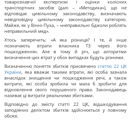
товарознавчої експертизи і оцінки колісних
транспортних засобів (далі – «Методика»), що не
відповідає цивільному законодавству, визначають
невідповідну цивільному законодавству категорію.
Майже, як у Вінні-Пуха, – «неправильні бджоли роблять
неправильний мед».
Хтось заперечить: «А яка різниця? І те, й інше
позначають втрати власника ТЗ через його
пошкодження». Але в тому й річ, що алгоритми
визначення цих втрат у обох випадках будуть різними.
Визначенню поняття збитків присвячено
статтю 22 ЦК
України
, яка вважає такими втрати, які особа зазнала
внаслідок знищення чи пошкодження речі, а також
витрати, які особа зробила чи мала б зробити для
відновлення свого порушеного права. Законодавець
називає ці витрати реальними збитками.
Відповідно до змісту статті 22 ЦК, відшкодування
заподіяних деліктом збитків здійснюється у повному
обсязі.