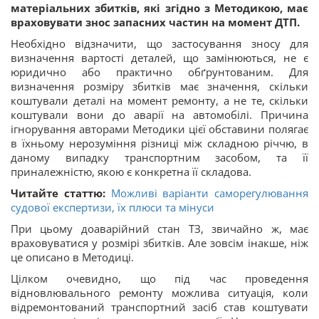
матеріальних збитків, які згідно з Методикою, має
враховувати знос запасних частин на момент ДТП.
Необхідно відзначити, що застосування зносу для
визначення вартості деталей, що замінюються, не є
юридично або практично обґрунтованим. Для
визначення розміру збитків має значення, скільки
коштували деталі на момент ремонту, а не те, скільки
коштували вони до аварії на автомобілі. Причина
ігнорування авторами Методики цієї обставини полягає
в їхньому нерозуміння різниці між складною річчю, в
даному випадку транспортним засобом, та її
приналежністю, якою є конкретна її складова.
Читайте статтю:
Можливі варіанти саморегулювання
судової експертизи, їх плюси та мінуси
При цьому доаварійний стан ТЗ, звичайно ж, має
враховуватися у розмірі збитків. Але зовсім інакше, ніж
це описано в Методиці.
Цілком очевидно, що під час проведення
відновлювального ремонту можлива ситуація, коли
відремонтований транспортний засіб став коштувати