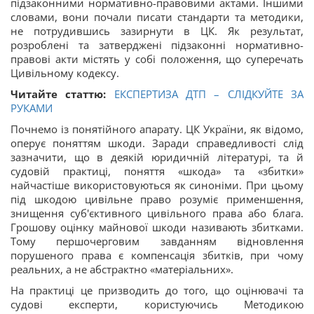
підзаконними нормативно-правовими актами. Іншими
словами, вони почали писати стандарти та методики,
не потрудившись зазирнути в ЦК. Як результат,
розроблені та затверджені підзаконні нормативно-
правові акти містять у собі положення, що суперечать
Цивільному кодексу.
Читайте статтю:
ЕКСПЕРТИЗА ДТП – СЛІДКУЙТЕ ЗА
РУКАМИ
Почнемо із понятійного апарату. ЦК України, як відомо,
оперує поняттям шкоди. Заради справедливості слід
зазначити, що в деякій юридичній літературі, та й
судовій практиці, поняття «шкода» та «збитки»
найчастіше використовуються як синоніми. При цьому
під шкодою цивільне право розуміє применшення,
знищення суб'єктивного цивільного права або блага.
Грошову оцінку майнової шкоди називають збитками.
Тому першочерговим завданням відновлення
порушеного права є компенсація збитків, при чому
реальних, а не абстрактно «матеріальних».
На практиці це призводить до того, що оцінювачі та
судові експерти, користуючись Методикою