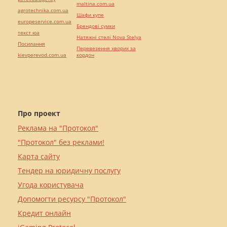
maltina.com.ua
agrotechnika.com.ua
Шафи купе
europeservice.com.ua
Брендові сумки
текст юа
Натяжні стелі Nova Stelya
Посилання
Перевезення хворих за
kievperevod.com.ua
кордон
Про проект
Реклама на "Протокол"
"Протокол" без реклами!
Карта сайту
Тендер на юридичну послугу
Угода користувача
Допомогти ресурсу "Протокол"
Кредит онлайн