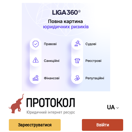
UA
Зареєструватися
Ввійти