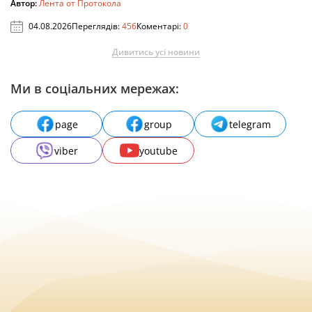
Автор:
Лента от Протокола
04.08.2026
Переглядів:
456
Коментарі:
0
Дивитись усі новини
Ми в соціальних мережах:
page
group
telegram
viber
youtube