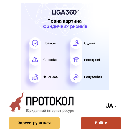
UA
Зареєструватися
Ввійти