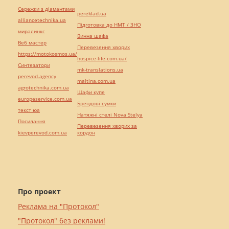
Сережки з діамантами
pereklad.ua
alliancetechnika.ua
Підготовка до НМТ / ЗНО
миралинкс
Винна шафа
Веб мастер
Перевезення хворих
https://motokosmos.ua/
hospice-life.com.ua/
Синтезатори
mk-translations.ua
perevod.agency
maltina.com.ua
agrotechnika.com.ua
Шафи купе
europeservice.com.ua
Брендові сумки
текст юа
Натяжні стелі Nova Stelya
Посилання
Перевезення хворих за
kievperevod.com.ua
кордон
Про проект
Реклама на "Протокол"
"Протокол" без реклами!