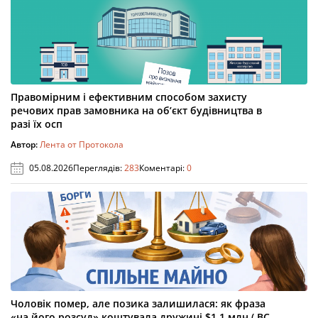
Правомірним і ефективним способом захисту
речових прав замовника на об’єкт будівництва в
разі їх осп
Автор:
Лента от Протокола
05.08.2026
Переглядів:
283
Коментарі:
0
Чоловік помер, але позика залишилася: як фраза
«на його розсуд» коштувала дружині $1,1 млн ( ВС