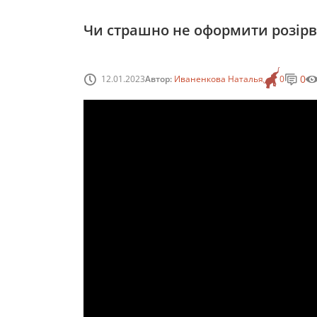
Чи страшно не оформити розір
0
12.01.2023
Автор:
Иваненкова Наталья
0