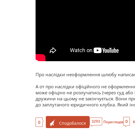
Про наслідки неоформлення шлюбу написано
А от про наслідки офіційного не оформленн
може офіціно не розлучатись (через суд або 
дружини на цьому не закінчується. Вони пр
до заплутаного юридичного клубка. Який іно
0
3293
0
Переглядів
К
Сподобалося