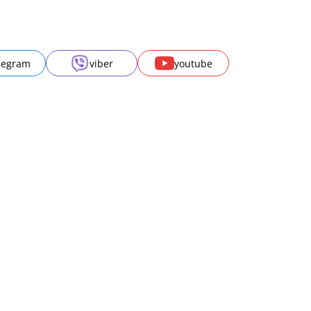
legram
viber
youtube