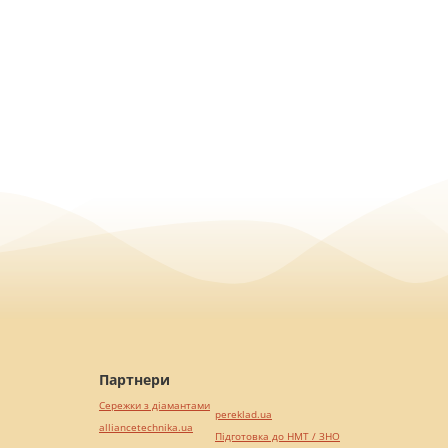
Партнери
Сережки з діамантами
pereklad.ua
alliancetechnika.ua
Підготовка до НМТ / ЗНО