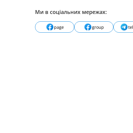
Ми в соціальних мережах:
page
group
te