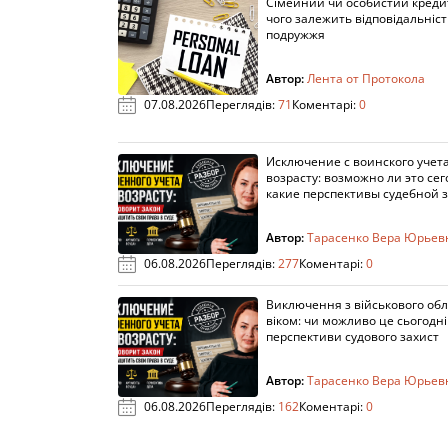
Сімейний чи особистий кредит
чого залежить відповідальніст
подружжя
Автор:
Лента от Протокола
07.08.2026
Переглядів:
71
Коментарі:
0
Исключение с воинского учета
возрасту: возможно ли это сег
какие перспективы судебной 
Автор:
Тарасенко Вера Юрьев
06.08.2026
Переглядів:
277
Коментарі:
0
Виключення з військового облі
віком: чи можливо це сьогодні 
перспективи судового захист
Автор:
Тарасенко Вера Юрьев
06.08.2026
Переглядів:
162
Коментарі:
0