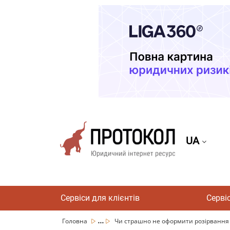
UA
Сервіси для клієнтів
Серві
...
Головна
Чи страшно не оформити розірвання