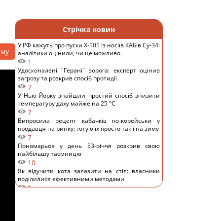
Стрічка новин
У РФ кажуть про пуски Х-101 із носіїв КАБів Су-34:
аму
аналітики оцінили, чи це можливо
1
Удосконалені "Герані" ворога: експерт оцінив
загрозу та розкрив спосіб протидії
7
У Нью-Йорку знайшли простий спосіб знизити
температуру даху майже на 25 °C
7
Випросила рецепт кабачків по-корейськи у
продавця на ринку: готую їх просто так і на зиму
7
Пономарьов у день 53-річчя розкрив свою
найбільшу таємницю
10
Як відучити кота залазити на стіл: власники
поділилися ефективними методами
9
"Я не вивожу": переможниця "Холостяка"
приголомшила зізнанням після весілля
11