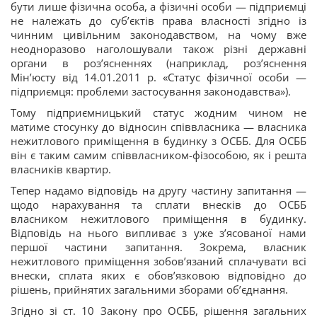
бути лише фізична особа, а фізичні особи — підприємці
не належать до суб’єктів права власності згідно із
чинним цивільним законодавством, на чому вже
неодноразово наголошували також різні державні
органи в роз’ясненнях (наприклад, роз’яснення
Мін’юсту від 14.01.2011 р. «Статус фізичної особи —
підприємця: проблеми застосування законодавства»).
Тому підприємницький статус жодним чином не
матиме стосунку до відносин співвласника — власника
нежитлового приміщення в будинку з ОСББ. Для ОСББ
він є таким самим співвласником-фізособою, як і решта
власників квартир.
Тепер надамо відповідь на другу частину запитання —
щодо нарахування та сплати внесків до ОСББ
власником нежитлового приміщення в будинку.
Відповідь на нього випливає з уже з’ясованої нами
першої частини запитання. Зокрема, власник
нежитлового приміщення зобов’язаний сплачувати всі
внески, сплата яких є обов’язковою відповідно до
рішень, прийнятих загальними зборами об’єднання.
Згідно зі ст. 10 Закону про ОСББ, рішення загальних