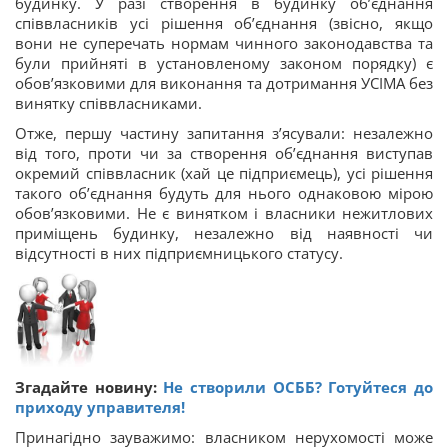
будинку. У разі створення в будинку об’єднання
співвласників усі рішення об’єднання (звісно, якщо
вони не суперечать нормам чинного законодавства та
були прийняті в установленому законом порядку) є
обов’язковими для виконання та дотримання УСІМА без
винятку співвласниками.
Отже, першу частину запитання з’ясували: незалежно
від того, проти чи за створення об’єднання виступав
окремий співвласник (хай це підприємець), усі рішення
такого об’єднання будуть для нього однаковою мірою
обов’язковими. Не є винятком і власники нежитлових
приміщень будинку, незалежно від наявності чи
відсутності в них підприємницького статусу.
Згадайте новину:
Не створили ОСББ? Готуйтеся до
приходу управителя!
Принагідно зауважимо: власником нерухомості може