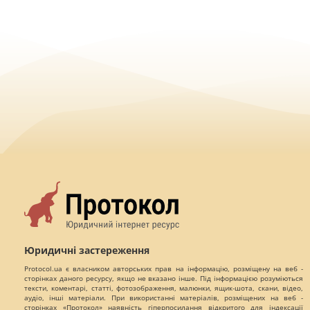
Юридичні застереження
Protocol.ua є власником авторських прав на інформацію, розміщену на веб -
сторінках даного ресурсу, якщо не вказано інше. Під інформацією розуміються
тексти, коментарі, статті, фотозображення, малюнки, ящик-шота, скани, відео,
аудіо, інші матеріали. При використанні матеріалів, розміщених на веб -
сторінках «Протокол» наявність гіперпосилання відкритого для індексації