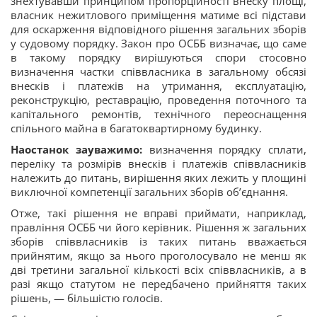
знехтувавши принципом пропорційності внеску площі,
власник нежитлового приміщення матиме всі підстави
для оскарження відповідного рішення загальних зборів
у судовому порядку. Закон про ОСББ визначає, що саме
в такому порядку вирішуються спори стосовно
визначення частки співвласника в загальному обсязі
внесків і платежів на утримання, експлуатацію,
реконструкцію, реставрацію, проведення поточного та
капітального ремонтів, технічного переоснащення
спільного майна в багатоквартирному будинку.
Наостанок зауважимо:
визначення порядку сплати,
переліку та розмірів внесків і платежів співвласників
належить до питань, вирішення яких лежить у площині
виключної компетенції загальних зборів об’єднання.
Отже, такі рішення не вправі приймати, наприклад,
правління ОСББ чи його керівник. Рішення ж загальних
зборів співвласників із таких питань вважається
прийнятим, якщо за нього проголосувало не менш як
дві третини загальної кількості всіх співвласників, а в
разі якщо статутом не передбачено прийняття таких
рішень, — більшістю голосів.