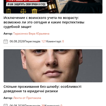
Исключение с воинского учета по возрасту:
возможно ли это сегодня и какие перспективы
судебной защит
Автор:
Тарасенко Вера Юрьевна
06.08.2026
Переглядів:
121
Коментарі:
0
Спільне проживання без шлюбу: особливості
доведення та юридичні ризики
Автор:
Лента от Протокола
06.08.2026
Переглядів:
39
Коментарі:
0