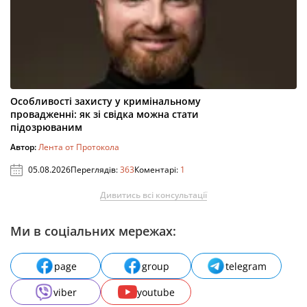
Особливості захисту у кримінальному
провадженні: як зі свідка можна стати
підозрюваним
Автор:
Лента от Протокола
05.08.2026
Переглядів:
363
Коментарі:
1
Дивитись всі консультації
Ми в соціальних мережах:
page
group
telegram
viber
youtube