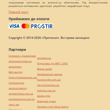
пошуковими системами на protocol.ua обов`язкове. Під використанням
розуміється копіювання, адаптація, рерайтинг, модифікація тощо.
Повний текст
Приймаємо до оплати
Copyright © 2014-2026 «Протокол». Всі права захищені.
Партнери
Сережки з діамантами
pereklad.ua
alliancetechnika.ua
Підготовка до НМТ / ЗНО
миралинкс
Винна шафа
Веб мастер
Перевезення хворих
https://motokosmos.ua/
hospice-life.com.ua/
Синтезатори
mk-translations.ua
perevod.agency
maltina.com.ua
agrotechnika.com.ua
Шафи купе
europeservice.com.ua
Брендові сумки
текст юа
Натяжні стелі Nova Stelya
Посилання