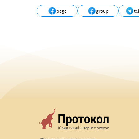
page
group
te