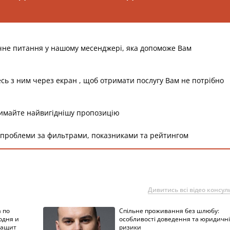
чне питання у нашому месенджері, яка допоможе Вам
есь з ним через екран , щоб отримати послугу Вам не потрібно
римайте найвигіднішу пропозицію
 проблеми за фильтрами, показниками та рейтингом
Дивитись всі відео консуль
 по
Спільне проживання без шлюбу:
одня и
особливості доведення та юридичні
защит
ризики