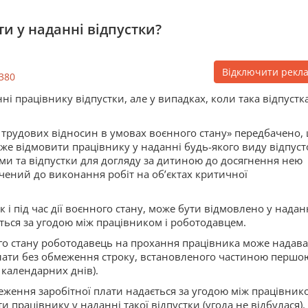
и у наданні відпустки?
Відключити рекл
380
і працівнику відпустки, але у випадках, коли така відпустк
ю трудових відносин в умовах воєнного стану» передбачено,
оже відмовити працівнику у наданні будь-якого виду відпуст
огами та відпустки для догляду за дитиною до досягнення нею
учений до виконання робіт на об’єктах критичної
 і під час дії воєнного стану, може бути відмовлено у надан
ється за угодою між працівником і роботодавцем.
ного стану роботодавець на прохання працівника може надав
плати без обмеження строку, встановленого частиною першо
5 календарних днів).
реження заробітної плати надається за угодою між працівнико
працівнику у наданні такої відпустки (угода не відбулася).