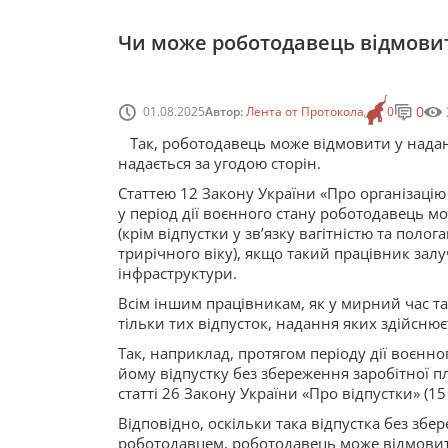
Чи може роботодавець відмовит
0
01.08.2025
Автор:
Лента от Протокола
0
Так, роботодавець може відмовити у наданн
надається за угодою сторін.
Статтею 12 Закону України «Про організаці
у період дії воєнного стану роботодавець м
(крім відпустки у зв’язку вагітністю та пол
трирічного віку), якщо такий працівник зал
інфраструктури.
Всім іншим працівникам, як у мирний час так
тільки тих відпусток, надання яких здійсню
Так, наприклад, протягом періоду дії воєн
йому відпустку без збереження заробітної 
статті 26 Закону України «Про відпустки» (1
Відповідно, оскільки така відпустка без збе
роботодавцем, роботодавець може відмовити 