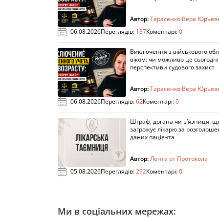
Автор:
Тарасенко Вера Юрьев
06.08.2026
Переглядів:
137
Коментарі:
0
Виключення з військового облі
віком: чи можливо це сьогодні 
перспективи судового захист
Автор:
Тарасенко Вера Юрьев
06.08.2026
Переглядів:
62
Коментарі:
0
Штраф, догана чи в’язниця: щ
загрожує лікарю за розголош
даних пацієнта
Автор:
Лента от Протокола
05.08.2026
Переглядів:
292
Коментарі:
0
Ми в соціальних мережах: