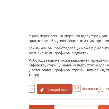
У разі перенесення щорічної відпустки нови
власником або уповноваженим ним органом (
Таким чином, роботодавець може відмовити 
визначеними графіком відпусток.
Роботодавець не може відмовити працівникам
інфраструктури, у наданні відпусток, надан
у встановлені графіком строки, навчальні, тв
тощо).
0
380
0
Переглядів
Ко
Сподобалося