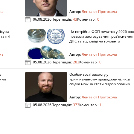
на
Автор:
Лента от Протокола
06.08.2026
Переглядів:
43
Коментарі:
0
ку за
Чи потрібна ФОП печатка у 2026 роц
та які
правила застосування, роз'яснення
ДПС та відповіді на головні з
на
Автор:
Лента от Протокола
05.08.2026
Переглядів:
283
Коментарі:
0
о
Особливості захисту у
ення
кримінальному провадженні: як зі
свідка можна стати підозрюваним
Автор:
Лента от Протокола
05.08.2026
Переглядів:
373
Коментарі:
1