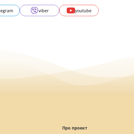
legram
viber
youtube
Про проект