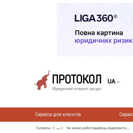
UA
Сервіси для клієнтів
Серві
...
Головна
Чи може роботодавець відмовити...