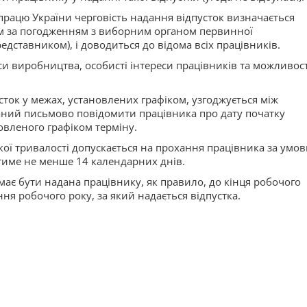
о працю України черговість надання відпусток визначається
ем за погодженням з виборним органом первинної
едставником), і доводиться до відома всіх працівників.
си виробництва, особисті інтереси працівників та можливості
ток у межах, установлених графіком, узгоджується між
аний письмово повідомити працівника про дату початку
новленого графіком терміну.
кої тривалості допускається на прохання працівника за умов
тиме не менше 14 календарних днів.
ає бути надана працівнику, як правило, до кінця робочого
ення робочого року, за який надається відпустка.