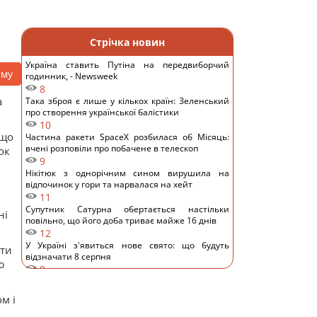
Стрічка новин
Україна ставить Путіна на передвиборчий
аму
годинник, - Newsweek
8
а
Така зброя є лише у кількох країн: Зеленський
про створення української балістики
10
 що
Частина ракети SpaceX розбилася об Місяць:
вчені розповіли про побачене в телескоп
ок
9
Нікітюк з однорічним сином вирушила на
відпочинок у гори та нарвалася на хейт
11
Супутник Сатурна обертається настільки
ні
повільно, що його доба триває майже 16 днів
12
У Україні з'явиться нове свято: що будуть
ати
відзначати 8 серпня
ю
9
7 серпня: церковне свято сьогодні, чому
потрібно обов’язково подати милостиню
м і
17