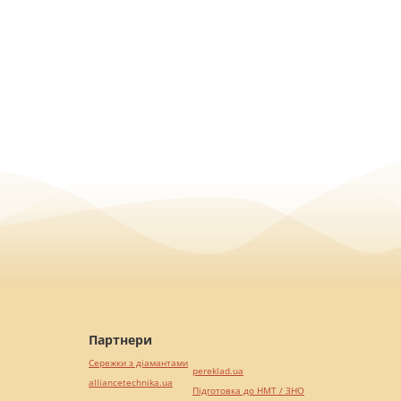
Партнери
Сережки з діамантами
pereklad.ua
alliancetechnika.ua
Підготовка до НМТ / ЗНО