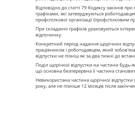
Відповідно до статті 79 Кодексу законів пр
графіками, які затверджуються роботодавц
профспілкової організації (профспілковим пр
При складанні графіків ураховуються інтере
відпочинку.
Конкретний період надання щорічних відпус
працівником і роботодавцем, який зобов'яз
відпустки не пізніш як за два тижні до вста
Поділ щорічної відпустки на частини будь-я
що основна безперервна її частина станови
Невикористана частина щорічної відпустки м
року, але не пізніше 12 місяців після закінч