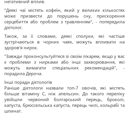
негативний вплив.
"Деякі чаї містять кофеїн, який у великих кількостях
може призвести до порушень сну, прискорення
серцебиття або проблем з травленням", - попередила
дієтолог.
Також, за її словами, деякі сполуки, які частіше
зустрічаються в чорних чаях, можуть впливати на
здоров'я нирок.
"Завжди проконсультуйтеся зі своїм лікарем, якщо у вас
є проблеми з нирками або інші захворювання, які
можуть вимагати спеціальних рекомендацій", -
порадила Дероча.
Інші поради дієтологів
Раніше дієтологи назвали топ-7 овочів, які містять
більше вітаміну C, ніж апельсин. До такого переліку
увійшли червоний болгарський перець, броколі,
капуста, брюссельська капуста, перець чилі, кольрабі та
шпинат.