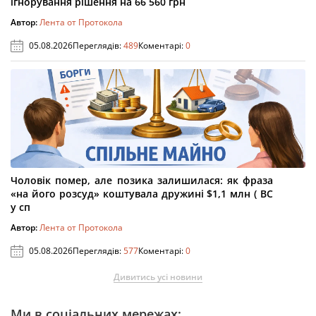
ігнорування рішення на 66 560 грн
Автор:
Лента от Протокола
05.08.2026
Переглядів:
489
Коментарі:
0
Чоловік помер, але позика залишилася: як фраза
«на його розсуд» коштувала дружині $1,1 млн ( ВС
у сп
Автор:
Лента от Протокола
05.08.2026
Переглядів:
577
Коментарі:
0
Дивитись усі новини
Ми в соціальних мережах: