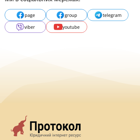
page
group
telegram
viber
youtube