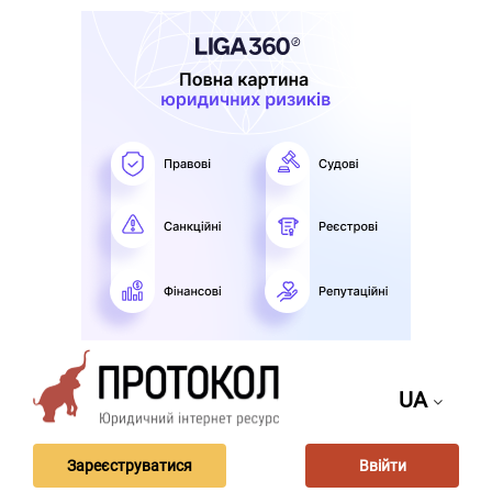
UA
Зареєструватися
Ввійти