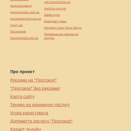
mk-translations.ua
perevod.agency
maltina.com.ua
agrotechnika.com.ua
Шафи купе
europeservice.com.ua
Брендові сумки
текст юа
Натяжні стелі Nova Stelya
Посилання
Перевезення хворих за
kievperevod.com.ua
кордон
Про проект
Реклама на "Протокол"
"Протокол" без реклами!
Карта сайту
Тендер на юридичну послугу
Угода користувача
Допомогти ресурсу "Протокол"
Кредит онлайн