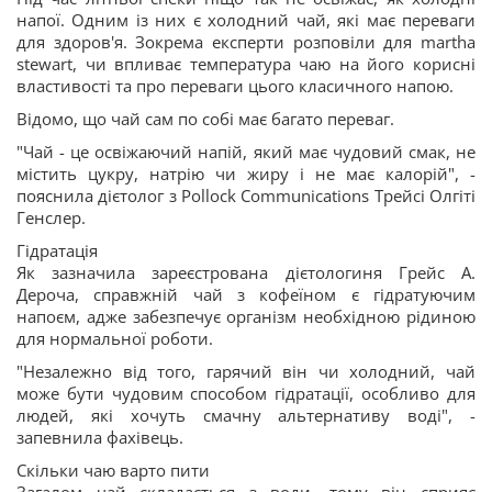
напої. Одним із них є холодний чай, які має переваги
для здоров'я. Зокрема експерти розповіли для martha
stewart, чи впливає температура чаю на його корисні
властивості та про переваги цього класичного напою.
Відомо, що чай сам по собі має багато переваг.
"Чай - це освіжаючий напій, який має чудовий смак, не
містить цукру, натрію чи жиру і не має калорій", -
пояснила дієтолог з Pollock Communications Трейсі Олгіті
Генслер.
Гідратація
Як зазначила зареєстрована дієтологиня Грейс А.
Дероча, справжній чай з кофеїном є гідратуючим
напоєм, адже забезпечує організм необхідною рідиною
для нормальної роботи.
"Незалежно від того, гарячий він чи холодний, чай
може бути чудовим способом гідратації, особливо для
людей, які хочуть смачну альтернативу воді", -
запевнила фахівець.
Скільки чаю варто пити