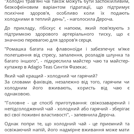
"Холодні трав'яні чаї також можуть бути заспокійливим,
безкофеїновим варіантом гідратації, що підтримує
психічне здоров'я, особливо коли їх подають
холодними в теплий день", - наголосила Дероча.
До прикладу, гібіскус є напоєм, який пов'язують з
підтримкою здорового артеріального тиску, що є
значною перевагою для здоров'я серця.
"Ромашка багата на флавоноїди і забезпечує м'яке
полегшення від стресу, запалення, розладів шлунка та
багато іншого", - підкреслила майстер чаю та майстер-
купажер в Adagio Teas Синтія Фазекас.
Який чай кращий - холодний чи гарячий?
За словами фахівців, незалежно від того, гарячим чи
холодним його вживають, користь від чаю є
однаковою.
"Головне - це спосіб приготування: свіжозаварений і
непідсолоджений чай - холодний або гарячий - зберігає
всі свої поживні властивості", - запевнила Дероча.
Однак попри те, що холодний чай - це приємний та
освіжаючий напій, його надмірне вживання може мати