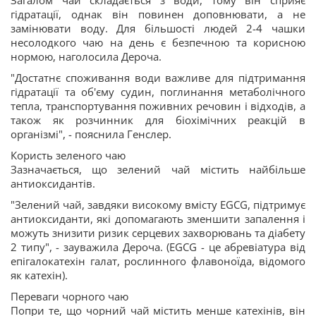
Загалом чай складається з води, тому він сприяє
гідратації, однак він повинен доповнювати, а не
замінювати воду. Для більшості людей 2-4 чашки
несолодкого чаю на день є безпечною та корисною
нормою, наголосила Дероча.
"Достатнє споживання води важливе для підтримання
гідратації та об'єму судин, поглинання метаболічного
тепла, транспортування поживних речовин і відходів, а
також як розчинник для біохімічних реакцій в
організмі", - пояснила Генслер.
Користь зеленого чаю
Зазначається, що зелений чай містить найбільше
антиоксидантів.
"Зелений чай, завдяки високому вмісту EGCG, підтримує
антиоксиданти, які допомагають зменшити запалення і
можуть знизити ризик серцевих захворювань та діабету
2 типу", - зауважила Дероча. (EGCG - це абревіатура від
епігалокатехін галат, рослинного флавоноїда, відомого
як катехін).
Переваги чорного чаю
Попри те, що чорний чай містить менше катехінів, він