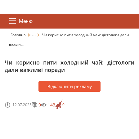
Меню
...
Головна
Чи корисно пити холодний чай: дієтологи дали
важли...
Чи корисно пити холодний чай: дієтологи
дали важливі поради
Відключити рекламу
0
143
12.07.2025
0