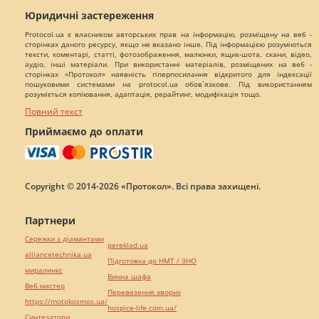
Юридичні застереження
Protocol.ua є власником авторських прав на інформацію, розміщену на веб -
сторінках даного ресурсу, якщо не вказано інше. Під інформацією розуміються
тексти, коментарі, статті, фотозображення, малюнки, ящик-шота, скани, відео,
аудіо, інші матеріали. При використанні матеріалів, розміщених на веб -
сторінках «Протокол» наявність гіперпосилання відкритого для індексації
пошуковими системами на protocol.ua обов`язкове. Під використанням
розуміється копіювання, адаптація, рерайтинг, модифікація тощо.
Повний текст
Приймаємо до оплати
Copyright © 2014-2026 «Протокол». Всі права захищені.
Партнери
Сережки з діамантами
pereklad.ua
alliancetechnika.ua
Підготовка до НМТ / ЗНО
миралинкс
Винна шафа
Веб мастер
Перевезення хворих
https://motokosmos.ua/
hospice-life.com.ua/
Синтезатори