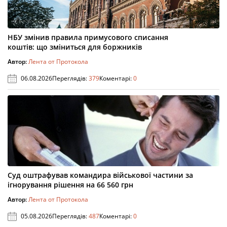
НБУ змінив правила примусового списання
коштів: що зміниться для боржників
Автор:
Лента от Протокола
06.08.2026
Переглядів:
379
Коментарі:
0
Суд оштрафував командира військової частини за
ігнорування рішення на 66 560 грн
Автор:
Лента от Протокола
05.08.2026
Переглядів:
487
Коментарі:
0