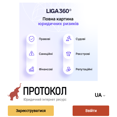
UA
Зареєструватися
Ввійти