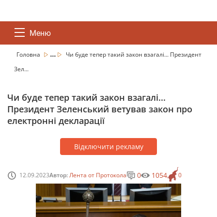
Меню
...
Головна
Чи буде тепер такий закон взагалі... Президент
Зел...
Чи буде тепер такий закон взагалі...
Президент Зеленський ветував закон про
електронні декларації
Відключити рекламу
0
1054
12.09.2023
Автор:
Лента от Протокола
0