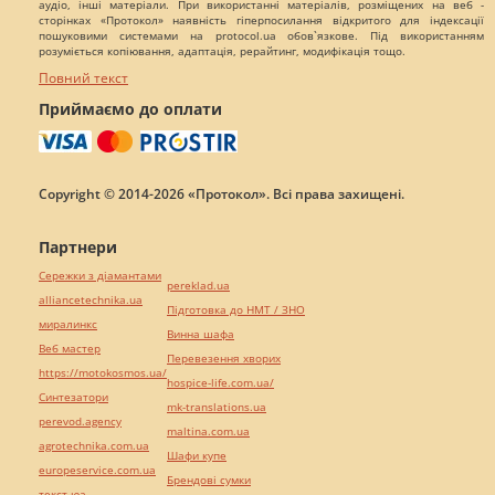
аудіо, інші матеріали. При використанні матеріалів, розміщених на веб -
сторінках «Протокол» наявність гіперпосилання відкритого для індексації
пошуковими системами на protocol.ua обов`язкове. Під використанням
розуміється копіювання, адаптація, рерайтинг, модифікація тощо.
Повний текст
Приймаємо до оплати
Copyright © 2014-2026 «Протокол». Всі права захищені.
Партнери
Сережки з діамантами
pereklad.ua
alliancetechnika.ua
Підготовка до НМТ / ЗНО
миралинкс
Винна шафа
Веб мастер
Перевезення хворих
https://motokosmos.ua/
hospice-life.com.ua/
Синтезатори
mk-translations.ua
perevod.agency
maltina.com.ua
agrotechnika.com.ua
Шафи купе
europeservice.com.ua
Брендові сумки
текст юа