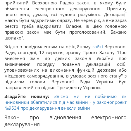
прийнятий Верховною Радою закон, в якому були
обмеження електронного декларування. Причину
цього вето, думаю, всі чудово розуміють. Декларації
мають бути відкритими одразу. Не через рік, а вже зараз
реєстр треба відкривати. Власне, із цією головною
правкою закон має бути проголосований. Бажано
швидко".
Згідно з повідомленням на офіційному
сайті
Верховної
Ради, сьогодні, 12 вересня, зранку Проект Закону "Про
внесення змін до деяких законів України про
визначення порядку подання декларацій осіб,
уповноважених на виконання функцій держави або
місцевого самоврядування, в умовах воєнного стану" з
підписом голови Верховної Ради України був
направлений на підпис Президенту України.
Згадайте новину:
Звісно ми не побачимо як
чиновники збагатилися під час війни - у законопроект
№9534 про декларування внесли зміни
Закон про відновлення електронного
декларування