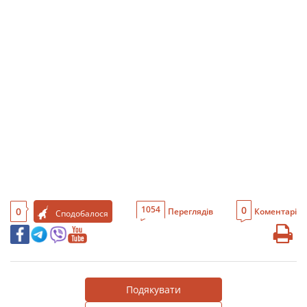
0
1054
0
Переглядів
Коментарі
Сподобалося
Подякувати