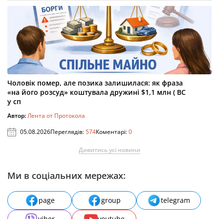
Чоловік помер, але позика залишилася: як фраза
«на його розсуд» коштувала дружині $1,1 млн ( ВС
у сп
Автор:
Лента от Протокола
05.08.2026
Переглядів:
574
Коментарі:
0
Дивитись усі новини
Ми в соціальних мережах:
page
group
telegram
viber
youtube