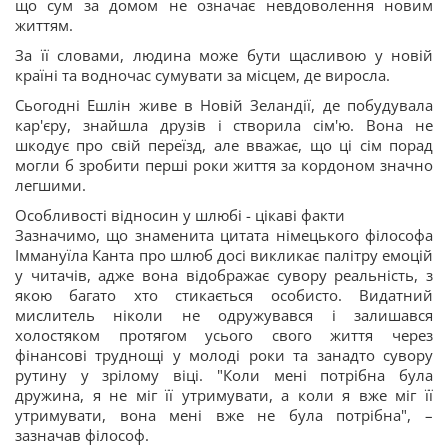
що сум за домом не означає невдоволення новим
життям.
За її словами, людина може бути щасливою у новій
країні та водночас сумувати за місцем, де виросла.
Сьогодні Ешлін живе в Новій Зеландії, де побудувала
кар'єру, знайшла друзів і створила сім'ю. Вона не
шкодує про свій переїзд, але вважає, що ці сім порад
могли б зробити перші роки життя за кордоном значно
легшими.
Особливості відносин у шлюбі - цікаві факти
Зазначимо, що знаменита цитата німецького філософа
Іммануїла Канта про шлюб досі викликає палітру емоцій
у читачів, адже вона відображає сувору реальність, з
якою багато хто стикається особисто. Видатний
мислитель ніколи не одружувався і залишався
холостяком протягом усього свого життя через
фінансові труднощі у молоді роки та занадто сувору
рутину у зрілому віці. "Коли мені потрібна була
дружина, я не міг її утримувати, а коли я вже міг її
утримувати, вона мені вже не була потрібна", –
зазначав філософ.