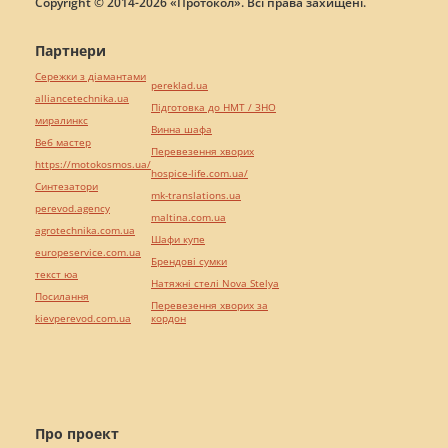
Copyright © 2014-2026 «Протокол». Всі права захищені.
Партнери
Сережки з діамантами
pereklad.ua
alliancetechnika.ua
Підготовка до НМТ / ЗНО
миралинкс
Винна шафа
Веб мастер
Перевезення хворих
https://motokosmos.ua/
hospice-life.com.ua/
Синтезатори
mk-translations.ua
perevod.agency
maltina.com.ua
agrotechnika.com.ua
Шафи купе
europeservice.com.ua
Брендові сумки
текст юа
Натяжні стелі Nova Stelya
Посилання
Перевезення хворих за
kievperevod.com.ua
кордон
Про проект