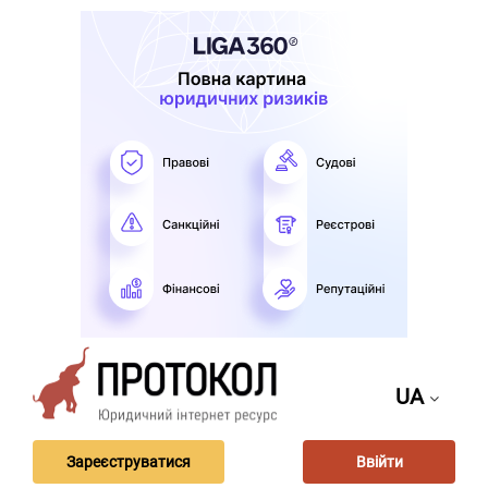
UA
Зареєструватися
Ввійти