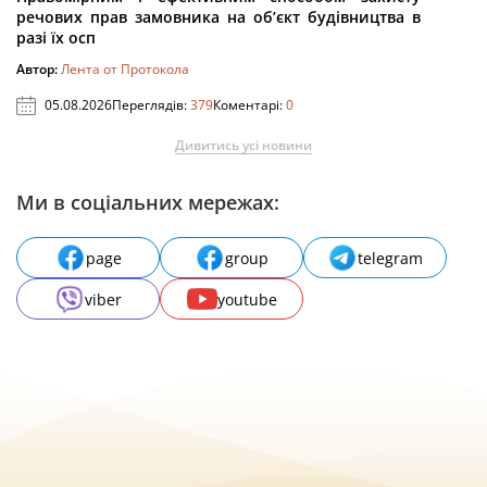
речових прав замовника на об’єкт будівництва в
разі їх осп
Автор:
Лента от Протокола
05.08.2026
Переглядів:
379
Коментарі:
0
Дивитись усі новини
Ми в соціальних мережах:
page
group
telegram
viber
youtube