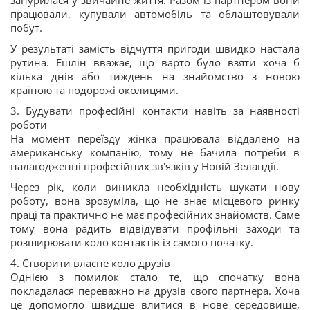
занурилася у звичайне життя. Разом із партнером вони
працювали, купували автомобіль та облаштовували
побут.
У результаті замість відчуття пригоди швидко настала
рутина. Ешлін вважає, що варто було взяти хоча б
кілька днів або тиждень на знайомство з новою
країною та подорожі околицями.
3. Будувати професійні контакти навіть за наявності
роботи
На момент переїзду жінка працювала віддалено на
американську компанію, тому не бачила потреби в
налагодженні професійних зв'язків у Новій Зеландії.
Через рік, коли виникла необхідність шукати нову
роботу, вона зрозуміла, що не знає місцевого ринку
праці та практично не має професійних знайомств. Саме
тому вона радить відвідувати профільні заходи та
розширювати коло контактів із самого початку.
4. Створити власне коло друзів
Однією з помилок стало те, що спочатку вона
покладалася переважно на друзів свого партнера. Хоча
це допомогло швидше влитися в нове середовище,