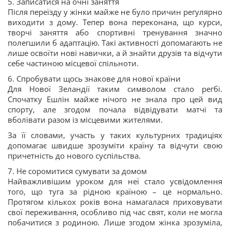
5. Записатися на очні заняття
Після переїзду у жінки майже не було причин регулярно
виходити з дому. Тепер вона переконана, що курси,
творчі заняття або спортивні тренування значно
полегшили б адаптацію. Такі активності допомагають не
лише освоїти нові навички, а й знайти друзів та відчути
себе частиною місцевої спільноти.
6. Спробувати щось знакове для нової країни
Для Нової Зеландії таким символом стало регбі.
Спочатку Ешлін майже нічого не знала про цей вид
спорту, але згодом почала відвідувати матчі та
вболівати разом із місцевими жителями.
За її словами, участь у таких культурних традиціях
допомагає швидше зрозуміти країну та відчути свою
причетність до нового суспільства.
7. Не соромитися сумувати за домом
Найважливішим уроком для неї стало усвідомлення
того, що туга за рідною країною – це нормально.
Протягом кількох років вона намагалася приховувати
свої переживання, особливо під час свят, коли не могла
побачитися з родиною. Лише згодом жінка зрозуміла,