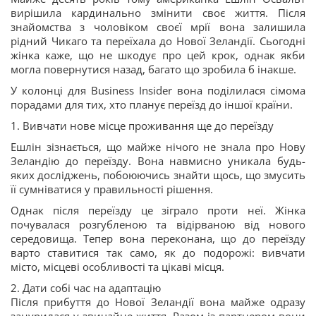
вирішила кардинально змінити своє життя. Після
знайомства з чоловіком своєї мрії вона залишила
рідний Чикаго та переїхала до Нової Зеландії. Сьогодні
жінка каже, що не шкодує про цей крок, однак якби
могла повернутися назад, багато що зробила б інакше.
У колонці для Business Insider вона поділилася сімома
порадами для тих, хто планує переїзд до іншої країни.
1. Вивчати нове місце проживання ще до переїзду
Ешлін зізнається, що майже нічого не знала про Нову
Зеландію до переїзду. Вона навмисно уникала будь-
яких досліджень, побоюючись знайти щось, що змусить
її сумніватися у правильності рішення.
Однак після переїзду це зіграло проти неї. Жінка
почувалася розгубленою та відірваною від нового
середовища. Тепер вона переконана, що до переїзду
варто ставитися так само, як до подорожі: вивчати
місто, місцеві особливості та цікаві місця.
2. Дати собі час на адаптацію
Після прибуття до Нової Зеландії вона майже одразу