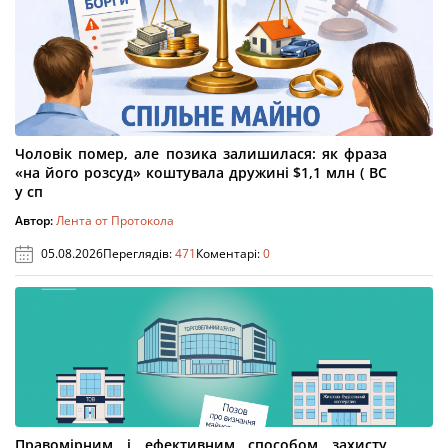
Чоловік помер, але позика залишилася: як фраза
«на його розсуд» коштувала дружині $1,1 млн ( ВС
у сп
Автор:
Лента от Протокола
05.08.2026
Переглядів:
471
Коментарі:
0
Правомірним і ефективним способом захисту