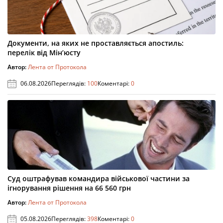
Документи, на яких не проставляється апостиль:
перелік від Мін’юсту
Автор:
Лента от Протокола
06.08.2026
Переглядів:
100
Коментарі:
0
Суд оштрафував командира військової частини за
ігнорування рішення на 66 560 грн
Автор:
Лента от Протокола
05.08.2026
Переглядів:
398
Коментарі:
0