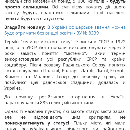
чисельністю населення понад 5 000 жителів -
будуть
просто селищами
. Всі смт після початку дії цього
закону будуть вважатися селищами. Інші населені
пункти будуть в статусі села.
Згадайте новину:
В Україні офіцерське звання можна
буде отримати без вищої освіти - ЗУ № 8339
Термін "селище міського типу" з'явився в СРСР в 1922
році, а в УРСР його почали використовувати через 3
роки замість поняття "містечко". Такий термін
використовували усі республіки СРСР та країни
соцтабору. Після розвалу Радянського Союзу, поняття
смт ліквідували в Польщі, Болгарії, Латвії, Литві, Естонії,
Вірменії та Молдові. Тепер до переліку країн, які
позбулися цієї радянської спадщини, додалась й
Україна.
До початку російського вторгнення в Україні
нараховувалося 885 селищ міського типу.
Однак ті населені пункти, які мають статус міста зараз,
але не відповідають цим критеріям,
не
понижуватимуть у статусі
. Тільки міста, які мали
статус республіканського, обласного чи районного