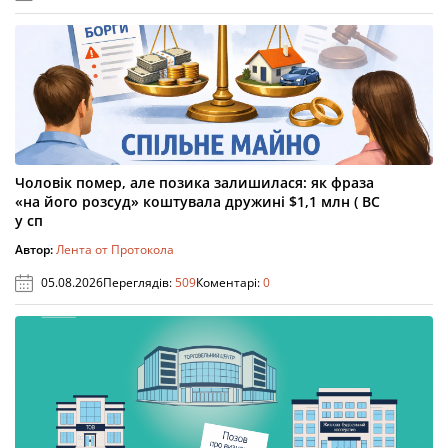
Чоловік помер, але позика залишилася: як фраза
«на його розсуд» коштувала дружині $1,1 млн ( ВС
у сп
Автор:
Лента от Протокола
05.08.2026
Переглядів:
509
Коментарі:
0