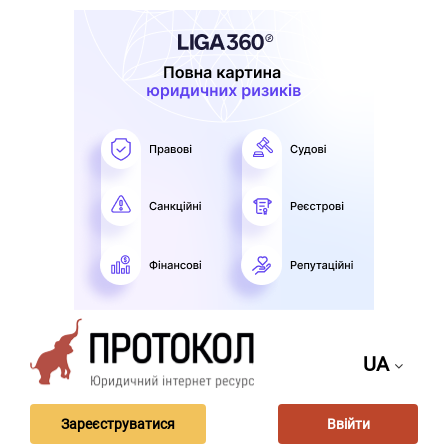
UA
Зареєструватися
Ввійти