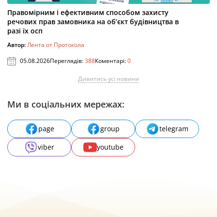
Правомірним і ефективним способом захисту
речових прав замовника на об’єкт будівництва в
разі їх осп
Автор:
Лента от Протокола
05.08.2026
Переглядів:
388
Коментарі:
0
Дивитись усі новини
Ми в соціальних мережах:
page
group
telegram
viber
youtube