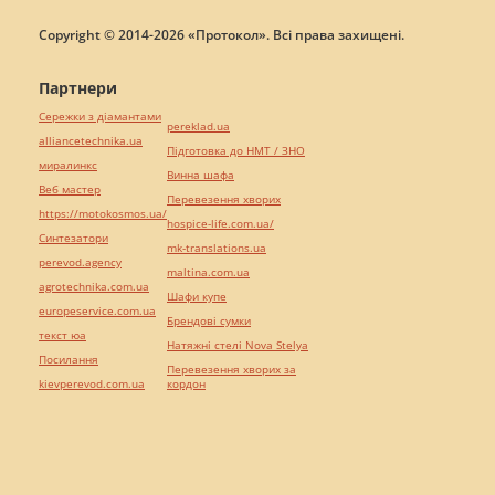
Copyright © 2014-2026 «Протокол». Всі права захищені.
Партнери
Сережки з діамантами
pereklad.ua
alliancetechnika.ua
Підготовка до НМТ / ЗНО
миралинкс
Винна шафа
Веб мастер
Перевезення хворих
https://motokosmos.ua/
hospice-life.com.ua/
Синтезатори
mk-translations.ua
perevod.agency
maltina.com.ua
agrotechnika.com.ua
Шафи купе
europeservice.com.ua
Брендові сумки
текст юа
Натяжні стелі Nova Stelya
Посилання
Перевезення хворих за
kievperevod.com.ua
кордон