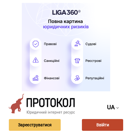
UA
Зареєструватися
Ввійти