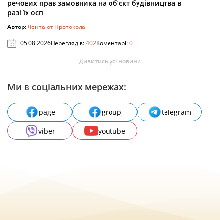
речових прав замовника на об’єкт будівництва в
разі їх осп
Автор:
Лента от Протокола
05.08.2026
Переглядів:
402
Коментарі:
0
Дивитись усі новини
Ми в соціальних мережах:
page
group
telegram
viber
youtube