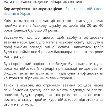
мати непогашених дисциплінарних стягнень.
Користуйтеся консультацією:
Які тепер військові
звання в Україні
Крім того, закон на час дії воєнного стану дозволяє
приймати на військову службу офіцерів від 20 до 40
років (раніше було до 30 років).
Зауважимо, що до цього, щоб здобути офіцерське
звання необхідно було мати військову освіту, здобуту в
профільному закладі вищої освіти. Навчатись треба
було щонайменше 4 роки у бакалавраті та півтора роки
магістратурі.
Був і простіший варіант - необхідно було навчатись два
роки на військовій кафедрі при закладі вищої освіти.
Згодом такий випускник міг підписувати офіцерський
контракт зі Збройними силами України.
Також військові, які отримали звання офіцера через
свій бойовий досвід, але не мають відповідної освіти,
повинні будуть упродовж пів року після закінчення
воєнного стану пройти курс військової підготовки за
своїм напрямом.