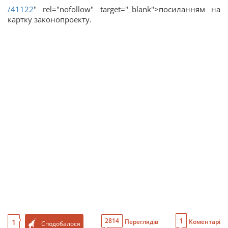
/41122
" rel="nofollow" target="_blank">посиланням на
картку законопроекту.
1
2814
1
Переглядів
Коментарі
Сподобалося