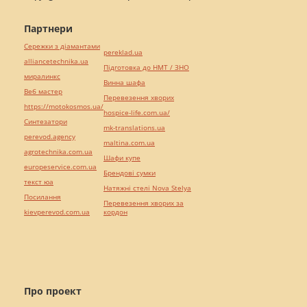
Партнери
Сережки з діамантами
pereklad.ua
alliancetechnika.ua
Підготовка до НМТ / ЗНО
миралинкс
Винна шафа
Веб мастер
Перевезення хворих
https://motokosmos.ua/
hospice-life.com.ua/
Синтезатори
mk-translations.ua
perevod.agency
maltina.com.ua
agrotechnika.com.ua
Шафи купе
europeservice.com.ua
Брендові сумки
текст юа
Натяжні стелі Nova Stelya
Посилання
Перевезення хворих за
kievperevod.com.ua
кордон
Про проект