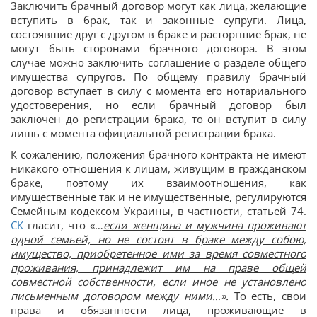
Заключить брачный договор могут как лица, желающие
вступить в брак, так и законные супруги. Лица,
состоявшие друг с другом в браке и расторгшие брак, не
могут быть сторонами брачного договора. В этом
случае можно заключить соглашение о разделе общего
имущества супругов. По общему правилу брачный
договор вступает в силу с момента его нотариального
удостоверения, но если брачный договор был
заключен до регистрации брака, то он вступит в силу
лишь с момента официальной регистрации брака.
К сожалению, положения брачного контракта не имеют
никакого отношения к лицам, живущим в гражданском
браке, поэтому их взаимоотношения, как
имущественные так и не имущественные, регулируются
Семейным кодексом Украины, в частности, статьей 74.
СК
гласит, что «…
если женщина и мужчина проживают
одной семьей, но не состоят в браке между собою,
имущество, приобретенное ими за время совместного
проживания, принадлежит им на праве общей
совместной собственности, если иное не установлено
письменным договором между ними…».
То есть, свои
права и обязанности лица, проживающие в