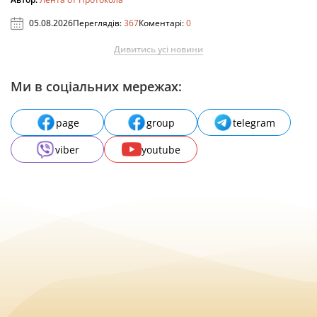
05.08.2026
Переглядів:
367
Коментарі:
0
Дивитись усі новини
Ми в соціальних мережах:
page
group
telegram
viber
youtube