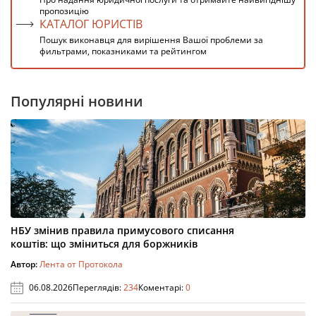
пропозицію
КАТАЛОГ ЮРИСТІВ
Пошук виконавця для вирішення Вашої проблеми за
фильтрами, показниками та рейтингом
Популярні новини
НБУ змінив правила примусового списання
коштів: що зміниться для боржників
Автор:
Лента от Протокола
06.08.2026
Переглядів:
234
Коментарі:
0