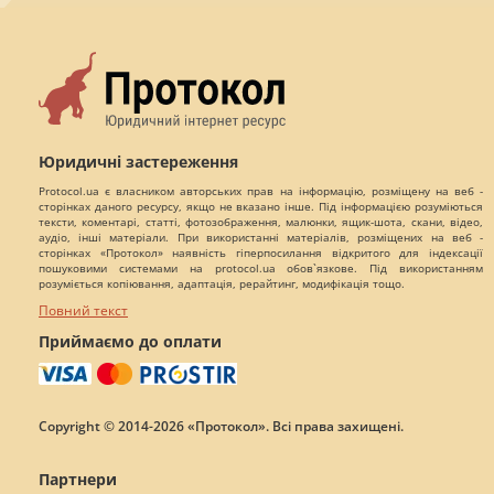
Юридичні застереження
Protocol.ua є власником авторських прав на інформацію, розміщену на веб -
сторінках даного ресурсу, якщо не вказано інше. Під інформацією розуміються
тексти, коментарі, статті, фотозображення, малюнки, ящик-шота, скани, відео,
аудіо, інші матеріали. При використанні матеріалів, розміщених на веб -
сторінках «Протокол» наявність гіперпосилання відкритого для індексації
пошуковими системами на protocol.ua обов`язкове. Під використанням
розуміється копіювання, адаптація, рерайтинг, модифікація тощо.
Повний текст
Приймаємо до оплати
Copyright © 2014-2026 «Протокол». Всі права захищені.
Партнери