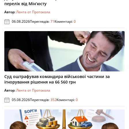
перелік від Мін’юсту
Автор:
Лента от Протокола
06.08.2026
Переглядів:
71
Коментарі:
0
Суд оштрафував командира військової частини за
ігнорування рішення на 66 560 грн
Автор:
Лента от Протокола
05.08.2026
Переглядів:
352
Коментарі:
0