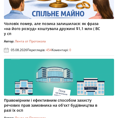
Чоловік помер, але позика залишилася: як фраза
«на його розсуд» коштувала дружині $1,1 млн ( ВС
у сп
Автор:
Лента от Протокола
05.08.2026
Переглядів:
454
Коментарі:
0
Правомірним і ефективним способом захисту
речових прав замовника на об’єкт будівництва в
разі їх осп
Автор:
Лента от Протокола