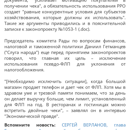
документа, "усиливает мотивацию покупателей в
получении чека", а обязательность использования РРО
создает "равные конкурентные условия для субъектов
хозяйствования, которые должны их использовать".
Такие же аргументы приводились и в пояснительной
записке к законопроекту №1053-1 (.doc).
Председатель комитета Рады по вопросам финансов,
налоговой и таможенной политики Даниил Гетманцев
("Слуга народа") еще перед принятием законопроектов
говорил, что главная их цель – исключение
использования псевдо-ФЛП для уклонения от
налогообложения.
"[Необходимо исключить ситуации], когда большой
магазин продает телефон и дает чек от ФЛП. Хотя мы в
здравом уме и трезвой памяти понимаем, что за день
он делает выручку больше, чем лимит, установленный
для ФЛП на год. В ресторанах и гостиницах можно
встретить двойные чеки", – заявлял он в интервью
"Экономической правде".
Вспомните новость:
СЕРГЕЙ ВЕРЛАНОВ, глава