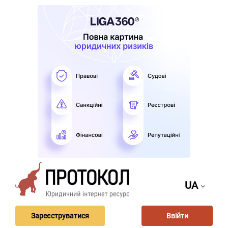
UA
Зареєструватися
Ввійти