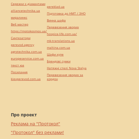
Сережки з діамантами
pereklad.ua
alliancetechnika.ua
Підготовка до НМТ / ЗНО
миралинкс
Винна шафа
Веб мастер
Перевезення хворих
https://motokosmos.ua/
hospice-life.com.ua/
Синтезатори
mk-translations.ua
perevod.agency
maltina.com.ua
agrotechnika.com.ua
Шафи купе
europeservice.com.ua
Брендові сумки
текст юа
Натяжні стелі Nova Stelya
Посилання
Перевезення хворих за
kievperevod.com.ua
кордон
Про проект
Реклама на "Протокол"
"Протокол" без реклами!