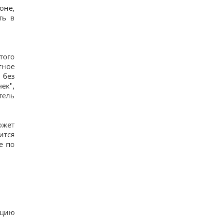
оне,
ть в
того
тное
 без
ек",
тель
ожет
ится
е по
ацию