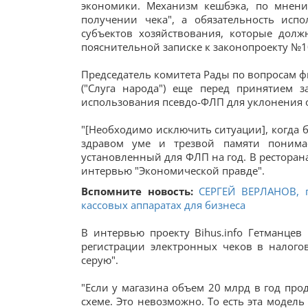
экономики. Механизм кешбэка, по мнени
получении чека", а обязательность исп
субъектов хозяйствования, которые дол
пояснительной записке к законопроекту №105
Председатель комитета Рады по вопросам 
("Слуга народа") еще перед принятием 
использования псевдо-ФЛП для уклонения 
"[Необходимо исключить ситуации], когда 
здравом уме и трезвой памяти понима
установленный для ФЛП на год. В ресторана
интервью "Экономической правде".
Вспомните новость:
СЕРГЕЙ ВЕРЛАНОВ, 
кассовых аппаратах для бизнеса
В интервью проекту Bihus.info Гетманцев
регистрации электронных чеков в налог
серую".
"Если у магазина объем 20 млрд в год про
схеме. Это невозможно. То есть эта модель