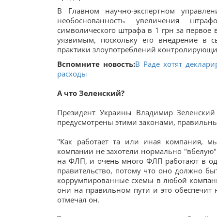
В Главном научно-экспертном управле
необоснованность увеличения штраф
символического штрафа в 1 грн за первое 
уязвимым, поскольку его внедрение в 
практики злоупотреблений контролирующих 
Вспомните новость:
В Раде хотят деклар
расходы
А что Зеленский?
Президент Украины Владимир Зеленский 
предусмотрены этими законами, правильны
"Как работает та или иная компания, м
компании не захотели нормально "вбелую" 
на ФЛП, и очень много ФЛП работают в од
правительство, потому что оно должно быт
коррумпированные схемы в любой компании,
они на правильном пути и это обеспечит 
отмечал он.