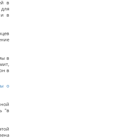
ей в
 для
 и в
нцев
ение
мы в
мит,
он в
фы о
ьной
ь "в
этой
лена