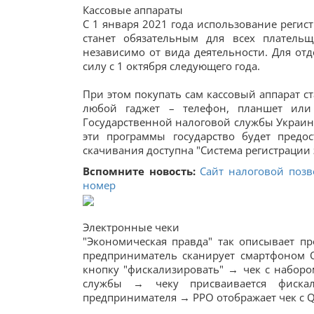
Кассовые аппараты
С 1 января 2021 года использование регист
станет обязательным для всех плательщ
независимо от вида деятельности. Для от
силу с 1 октября следующего года.
При этом покупать сам кассовый аппарат с
любой гаджет – телефон, планшет или
Государственной налоговой службы Украины
эти программы государство будет предо
скачивания доступна "Система регистрации э
Вспомните новость:
Сайт налоговой позв
номер
Электронные чеки
"Экономическая правда" так описывает п
предприниматель сканирует смартфоном 
кнопку "фискализировать" → чек с наборо
службы → чеку присваивается фиска
предпринимателя → РРО отображает чек с Q