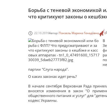
Борьба с теневой экономикой и
что критикуют законы о кешбэк
22.10.2019
Автор:
Понзель Марина Генадіївна
0
В
Зе
ф
ра
п
н
партии "Слуга народа".
О каких законах идет речь?
В начале сентября Верховная Рада приня
вносятся изменения в закон "О примене
общественного питания и услуг" для "детен
кодекс Украины.