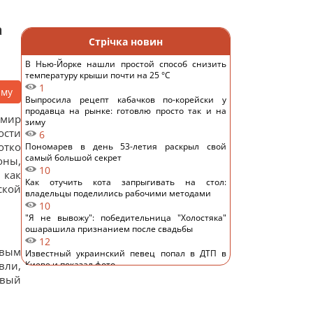
а
Стрічка новин
В Нью-Йорке нашли простой способ снизить
температуру крыши почти на 25 °C
1
аму
Выпросила рецепт кабачков по-корейски у
продавца на рынке: готовлю просто так и на
мир
зиму
ости
6
отко
Пономарев в день 53-летия раскрыл свой
самый большой секрет
оны,
10
 как
Как отучить кота запрыгивать на стол:
ской
владельцы поделились рабочими методами
10
"Я не вывожу": победительница "Холостяка"
ошарашила признанием после свадьбы
12
рвым
Известный украинский певец попал в ДТП в
вли,
Киеве и показал фото
10
овый
Основное направление – Одесская область: в
Воздушных силах раскрыли детали российской
атаки