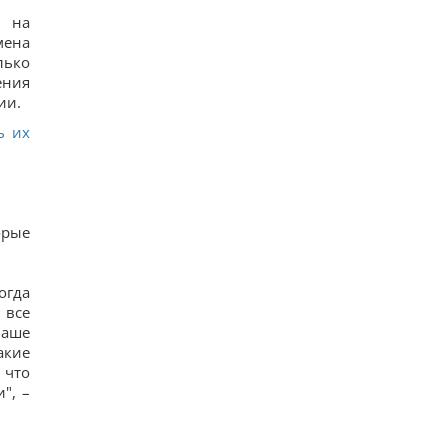
) на
мена
лько
ения
ии.
ь их
орые
огда
 все
наше
акие
 что
", –