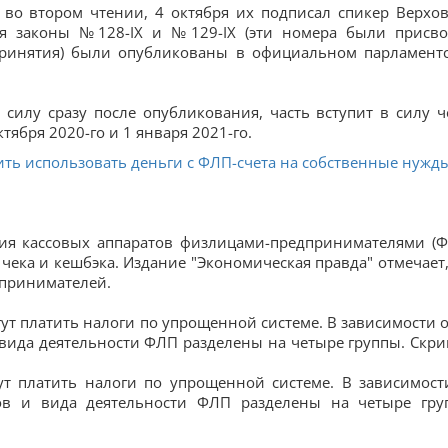
 во втором чтении, 4 октября их подписал спикер Верхо
бря законы №128-IX и №129-IX (эти номера были присв
 принятия) были опубликованы в официальном парламент
силу сразу после опубликования, часть вступит в силу ч
ктября 2020-го и 1 января 2021-го.
ить использовать деньги с ФЛП-счета на собственные нужд
ия кассовых аппаратов физлицами-предпринимателями (Ф
 чека и кешбэка. Издание "Экономическая правда" отмечает,
дпринимателей.
т платить налоги по упрощенной системе. В зависимост
ов и вида деятельности ФЛП разделены на четыре гру