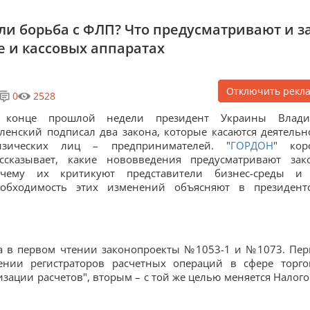
ли борьба с ФЛП? Что предусматривают и з
е и кассовых аппаратах
Отключить рекл
0
2528
 конце прошлой недели президент Украины Влади
ленский подписал два закона, которые касаются деятельн
изических лиц – предпринимателей. "
ГОРДОН
" кор
ссказывает, какие нововведения предусматривают зак
очему их критикуют представители бизнес-среды и
еобходимость этих изменений объясняют в президент
ла в первом чтении законопроекты №1053-1 и №1073. Пе
нии регистраторов расчетных операций в сфере торго
изации расчетов", вторым – с той же целью меняется Налог