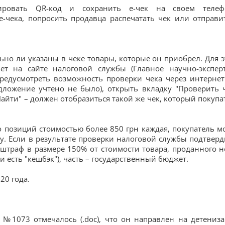
ировать QR-код и сохранить е-чек на своем телеф
-чека, попросить продавца распечатать чек или отправи
ьно ли указаны в чеке товары, которые он приобрел. Для э
т на сайте налоговой службы (Главное научно-экспер
редусмотреть возможность проверки чека через интернет
дложение учтено не было), открыть вкладку "Проверить ч
айти" – должен отобразиться такой же чек, который покупа
ко позиций стоимостью более 850 грн каждая, покупатель м
. Если в результате проверки налоговой службы подтверд
штраф в размере 150% от стоимости товара, проданного н
и есть "кешбэк"), часть – государственный бюджет.
20 года.
 №1073 отмечалось (.doc), что он направлен на детениз