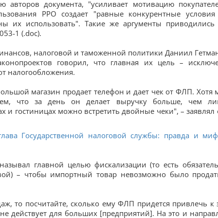
ю авторов документа, "усиливает мотивацию покупател
ользования РРО создает "равные конкурентные условия
жны их использовать". Такие же аргументы приводились
3-1 (.doc).
финансов, налоговой и таможенной политики Даниил Гетма
законопроектов говорил, что главная их цель – исключ
от налогообложения.
большой магазин продает телефон и дает чек от ФЛП. Хотя 
ем, что за день он делает выручку больше, чем ли
х и гостиницах можно встретить двойные чеки", – заявлял 
глава Государственной налоговой службы: правда и ми
 называл главной целью фискализации (то есть обязател
овой) – чтобы импортный товар невозможно было продат
даж, то посчитайте, сколько ему ФЛП придется привлечь к 
 не действует для больших [предприятий]. На это и направ