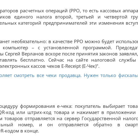
раторов расчетных операций (РРО, то есть кассовых аппара
иков единого налога второй, третьей и четвертой гр
дельных категорий предпринимателей эти изменения вступ
танет необязательно: в качестве РРО можно будет использо
 компьютер – с установленной программой. Председа
 Сергей Верланов вскоре после принятия законов заявлял,
ставлять бесплатно. Сейчас на сайте налоговой службы
лектронных кассов чеков E-Receipt (Е-Чек)".
оляет смотреть все чеки продавца. Нужен только фискал
роцедуру формирования е-чека: покупатель выбирает тов
QR-код или штрих-код товара и нажимает в приложении
м товаров отправляется на сервер Государственной налог
льный номер, и он отправляется обратно в смар
R-кодом в конце.