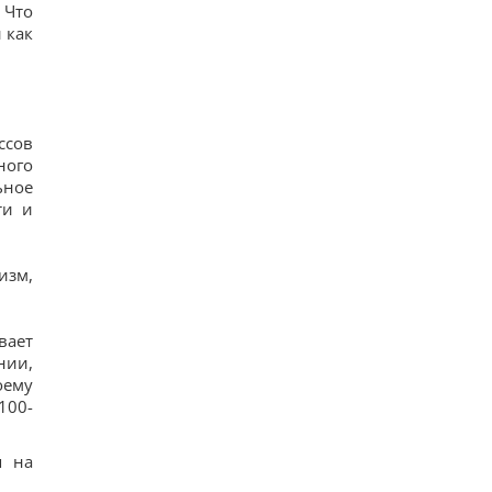
 Что
 как
ссов
ного
ьное
ти и
изм,
вает
нии,
оему
100-
я на