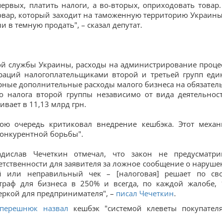
рвых, платить налоги, а во-вторых, оприходовать товар.
товар, который заходит на таможенную территорию Украины
 в темную продать", – сказал депутат.
ой службы Украины, расходы на администрирование проце
раций налогоплательщиками второй и третьей групп еди
марные дополнительные расходы малого бизнеса на обязател
о налога второй группы независимо от вида деятельнос
вает в 11,13 млрд грн.
ою очередь критиковал внедрение кешбэка. Этот механ
конкурентной борьбы".
адислав Чечеткин отмечал, что закон не предусматри
етственности для заявителя за ложное сообщение о наруше
ый или неправильный чек – [налоговая] решает по св
траф для бизнеса в 250% и всегда, по каждой жалобе, 
ркой для предпринимателя", –
писал Чечеткин
.
перешнюк назвал
кешбэк "системой клеветы покупател