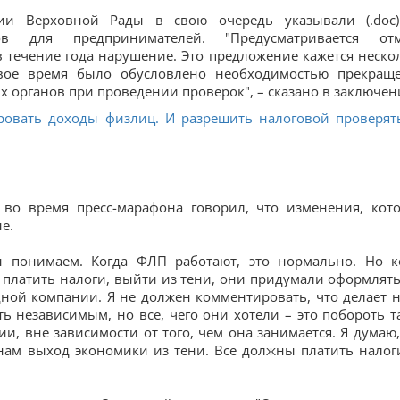
нии Верховной Рады в свою очередь указывали (.doc
ов для предпринимателей. "Предусматривается от
в течение года нарушение. Это предложение кажется неско
свое время было обусловлено необходимостью прекращ
органов при проведении проверок", – сказано в заключен
ировать доходы физлиц. И разрешить налоговой проверят
во время пресс-марафона говорил, что изменения, кот
е.
ы понимаем. Когда ФЛП работают, это нормально. Но к
платить налоги, выйти из тени, они придумали оформлять
ной компании. Я не должен комментировать, что делает 
ь независимым, но все, чего они хотели – это побороть т
 вне зависимости от того, чем она занимается. Я думаю,
нам выход экономики из тени. Все должны платить налоги