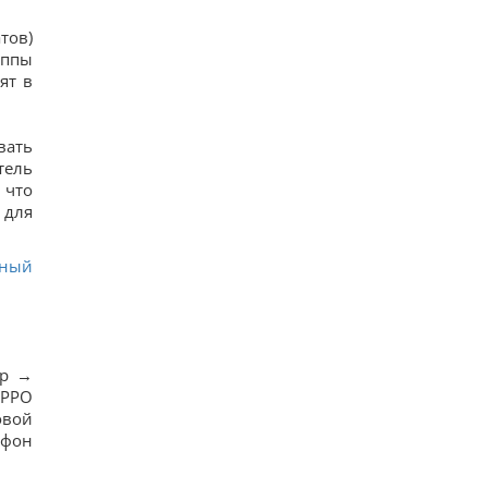
реальное условие
16
тов)
Европейские реки обмелели: DW рассказал,
уппы
идет ли речь о недостатке питьевой воды
ят в
15
Россия нанесла удар по центру Павлограда:
есть раненые
18
вать
Известный американский актёр обратился к
тель
Путину на фоне ударов по Украине
 что
13
 для
Когда Украина начнет производство ракет
Patriot: Зеленский сказал, от чего зависят сроки
11
ьный
Названа самая сильная разведка Европы, и это
не ГУР
15
ар →
 РРО
овой
тфон