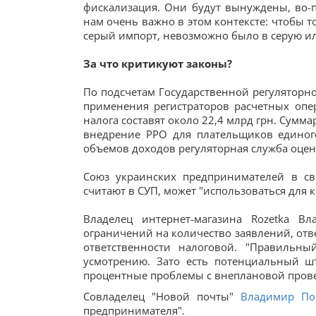
фискализация. Они будут вынуждены, во-пе
нам очень важно в этом контексте: чтобы 
серый импорт, невозможно было в серую или
За что критикуют законы?
По подсчетам Государственной регуляторн
применения регистраторов расчетных опе
налога составят около 22,4 млрд грн. Сум
внедрение РРО для плательщиков единог
объемов доходов регуляторная служба оцени
Союз украинских предпринимателей в св
считают в СУП, может "использоваться для 
Владелец интернет-магазина Rozetka Вл
ограничений на количество заявлений, отв
ответственности налоговой. "Правильн
усмотрению. Зато есть потенциальный ш
процентные проблемы с внеплановой прове
Совладелец "Новой почты"
Владимир По
предпринимателя".