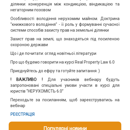
ділянки: конкуренція між кондикцією, віндикацією та
негаторним позовом
Особливості володіння нерухомим майном. Доктрина
"книжкового володіння" - її роль у формуванні сучасної
системи способів захисту прав на земельні ділянки
Захист прав на землі, що знаходяться під посиленою
охороною держави
Що і де почитати: огляд новітньої літератури
Про що будемо говорити на курсі Real Property Law 6.0
Приєднуйтесь до ефіру та готуйте запитання :)
! ВАЖЛИВО !
Для учасників вебінару будуть
запропоновані спеціальні умови участи в курсі для
юристів “НЕРУХОМІСТЬ 6.0”
Переходьте за посиланням, щоб зареєструватись на
вебінар
РЕЄСТРАЦІЯ
Популярні новини