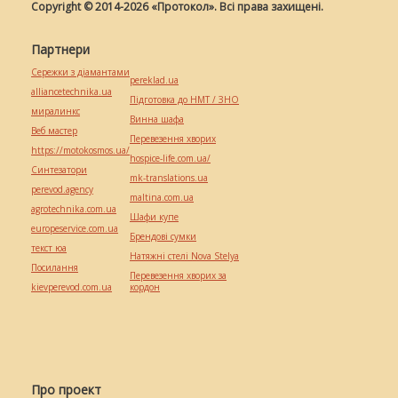
Copyright © 2014-2026 «Протокол». Всі права захищені.
Партнери
Сережки з діамантами
pereklad.ua
alliancetechnika.ua
Підготовка до НМТ / ЗНО
миралинкс
Винна шафа
Веб мастер
Перевезення хворих
https://motokosmos.ua/
hospice-life.com.ua/
Синтезатори
mk-translations.ua
perevod.agency
maltina.com.ua
agrotechnika.com.ua
Шафи купе
europeservice.com.ua
Брендові сумки
текст юа
Натяжні стелі Nova Stelya
Посилання
Перевезення хворих за
kievperevod.com.ua
кордон
Про проект