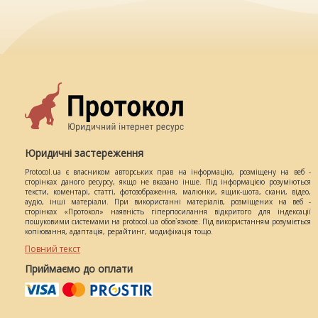
Юридичні застереження
Protocol.ua є власником авторських прав на інформацію, розміщену на веб -
сторінках даного ресурсу, якщо не вказано інше. Під інформацією розуміються
тексти, коментарі, статті, фотозображення, малюнки, ящик-шота, скани, відео,
аудіо, інші матеріали. При використанні матеріалів, розміщених на веб -
сторінках «Протокол» наявність гіперпосилання відкритого для індексації
пошуковими системами на protocol.ua обов`язкове. Під використанням розуміється
копіювання, адаптація, рерайтинг, модифікація тощо.
Повний текст
Приймаємо до оплати