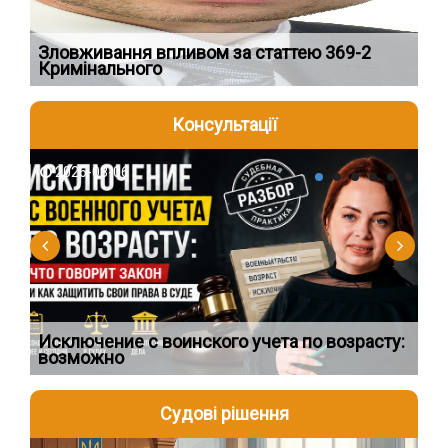
Зловживання впливом за статтею 369-2
Пе
Кримінального
пі
Консультації
2026-08-06
2
Исключение с воинского учета по возрасту:
Сп
возможно
ос
Судові рішення