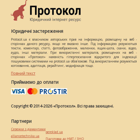
Юридичні застереження
Protocol.ua є власником авторських прав на інформацію, розміщену на веб -
сторінках даного ресурсу, якщо не вказано інше. Під інформацією розуміються
тексти, коментарі, статті, фотозображення, малюнки, ящик-шота, скани, відео,
аудіо, інші матеріали. При використанні матеріалів, розміщених на веб -
сторінках «Протокол» наявність гіперпосилання відкритого для індексації
пошуковими системами на protocol.ua обов`язкове. Під використанням розуміється
копіювання, адаптація, рерайтинг, модифікація тощо.
Повний текст
Приймаємо до оплати
Copyright © 2014-2026 «Протокол». Всі права захищені.
Партнери
Сережки з діамантами
pereklad.ua
alliancetechnika.ua
Підготовка до НМТ / ЗНО