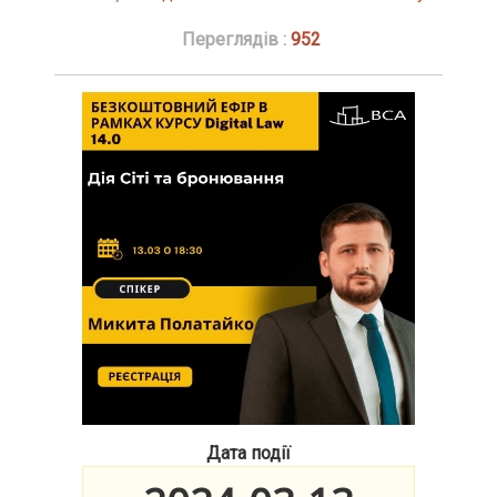
Переглядів :
952
Дата події