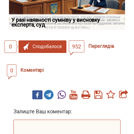
У разі наявності сумніву у висновку
Як
експерта, суд
вк
0
952
Переглядів
Сподобалося
0
Коментарі
Залиште Ваш коментар: