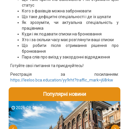
статус
Кого з фахівців можна забронювати
Що таке дефіцитні спеціальності і де їх шукати
Як зрозуміти, чи актуальна спеціальність у
працівника
Куди і як подавати списки на бронювання
Хто і за скільки часу має розглянути ваші списки
Що робити після отримання рішення про
бронювання
Пара слів про виїзд у закордонні відрядження
Готуйте свої питання та приєднуйтесь!
Реєстрація за посиланням:
https://leeloo.bca.education/yy9rht?traffic_mark=j68rkw
Популярні новини
2026-08-06
2