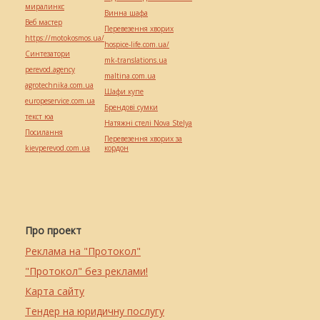
миралинкс
Винна шафа
Веб мастер
Перевезення хворих
https://motokosmos.ua/
hospice-life.com.ua/
Синтезатори
mk-translations.ua
perevod.agency
maltina.com.ua
agrotechnika.com.ua
Шафи купе
europeservice.com.ua
Брендові сумки
текст юа
Натяжні стелі Nova Stelya
Посилання
Перевезення хворих за
kievperevod.com.ua
кордон
Про проект
Реклама на "Протокол"
"Протокол" без реклами!
Карта сайту
Тендер на юридичну послугу