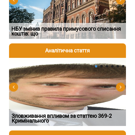
НБУ змінив правила примусового списання
Як
коштів: що
шк
Аналітична стаття
2026-08-04
2
Зловживання впливом за статтею 369-2
Пе
Кримінального
пі