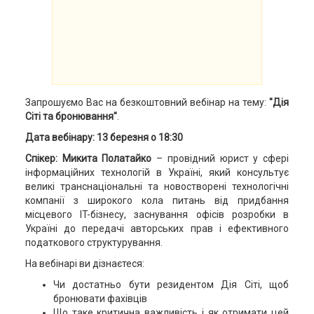
Запрошуємо Вас на безкоштовний вебінар на тему:
"Дія
Сіті та бронювання"
.
Дата вебінару: 13 березня о 18:30
Спікер: Микита Полатайко
– провідний юрист у сфері
інформаційних технологій в Україні, який консультує
великі транснаціональні та новостворені технологічні
компанії з широкого кола питань від придбання
місцевого IT-бізнесу, заснування офісів розробки в
Україні до передачі авторських прав і ефективного
податкового структурування.
На вебінарі ви дізнаєтеся:
Чи достатньо бути резидентом Дія Сіті, щоб
бронювати фахівців
Що таке критична важливість і як отримати цей