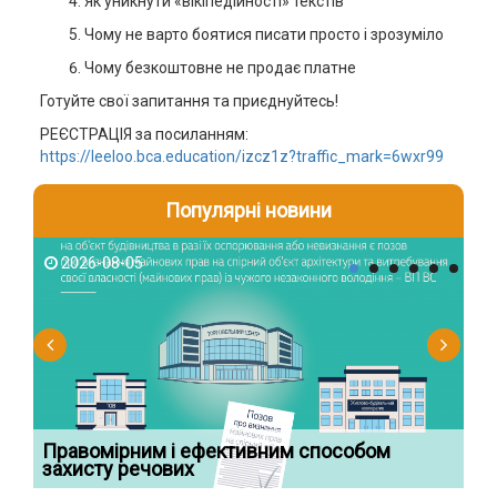
Як уникнути «вікіпедійності» текстів
Чому не варто боятися писати просто і зрозуміло
Чому безкоштовне не продає платне
Готуйте свої запитання та приєднуйтесь!
РЕЄСТРАЦІЯ за посиланням:
https://leeloo.bca.education/izcz1z?traffic_mark=6wxr99
Популярні новини
2026-08-05
2
Правомірним і ефективним способом
Су
захисту речових
ча