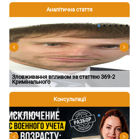
Аналітична стаття
2026-08-04
2
Зловживання впливом за статтею 369-2
Пе
Кримінального
пі
Консультації
2026-08-06
2