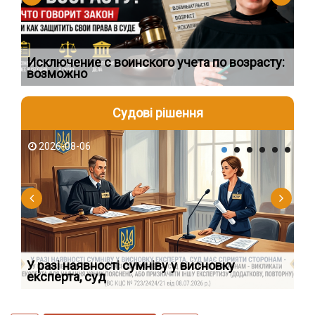
Исключение с воинского учета по возрасту:
Чи
возможно
пр
Судові рішення
2026-08-06
2
У разі наявності сумніву у висновку
Як
експерта, суд
вк