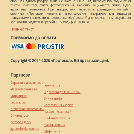
сторінках даного ресурсу, якщо не вказано інше. Під інформацією розуміються
тексти, коментарі, статті, фотозображення, малюнки, ящик-шота, скани, відео,
аудіо, інші матеріали. При використанні матеріалів, розміщених на веб -
сторінках «Протокол» наявність гіперпосилання відкритого для індексації
пошуковими системами на protocol.ua обов`язкове. Під використанням розуміється
копіювання, адаптація, рерайтинг, модифікація тощо.
Повний текст
Приймаємо до оплати
Copyright © 2014-2026 «Протокол». Всі права захищені.
Партнери
Сережки з діамантами
pereklad.ua
alliancetechnika.ua
Підготовка до НМТ / ЗНО
миралинкс
Винна шафа
Веб мастер
Перевезення хворих
https://motokosmos.ua/
hospice-life.com.ua/
Синтезатори
mk-translations.ua
perevod.agency
maltina.com.ua
agrotechnika.com.ua
Шафи купе