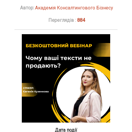
Автор:
Академія Консалтингового Бізнесу
Переглядів :
884
Дата події