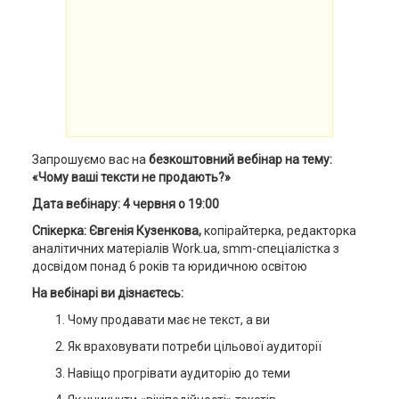
Запрошуємо вас на
безкоштовний вебінар на тему:
«Чому ваші тексти не продають?»
Дата вебінару: 4 червня о 19:00
Спікерка: Євгенія Кузенкова,
копірайтерка, редакторка
аналітичних матеріалів Work.ua, smm-спеціалістка з
досвідом понад 6 років та юридичною освітою
На вебінарі ви дізнаєтесь:
Чому продавати має не текст, а ви
Як враховувати потреби цільової аудиторії
Навіщо прогрівати аудиторію до теми