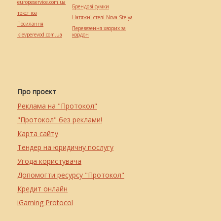
europeservice.com.ua
Брендові сумки
текст юа
Натяжні стелі Nova Stelya
Посилання
Перевезення хворих за
kievperevod.com.ua
кордон
Про проект
Реклама на "Протокол"
"Протокол" без реклами!
Карта сайту
Тендер на юридичну послугу
Угода користувача
Допомогти ресурсу "Протокол"
Кредит онлайн
iGaming Protocol