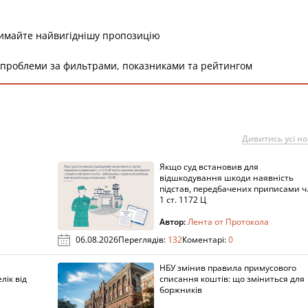
римайте найвигіднішу пропозицію
 проблеми за фильтрами, показниками та рейтингом
Дивитись усі н
Якщо суд встановив для
а
відшкодування шкоди наявність
підстав, передбачених приписами ч
1 ст. 1172 Ц
Автор:
Лента от Протокола
06.08.2026
Переглядів:
132
Коментарі:
0
НБУ змінив правила примусового
лік від
списання коштів: що зміниться для
боржників