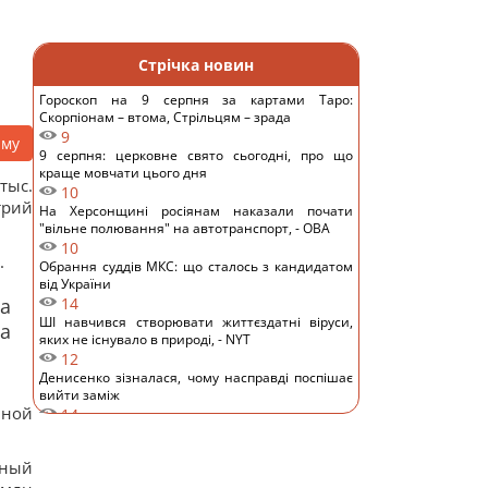
Стрічка новин
Гороскоп на 9 серпня за картами Таро:
Скорпіонам – втома, Стрільцям – зрада
9
аму
9 серпня: церковне свято сьогодні, про що
краще мовчати цього дня
тыс.
10
трий
На Херсонщині росіянам наказали почати
"вільне полювання" на автотранспорт, - ОВА
10
.
Обрання суддів МКС: що сталось з кандидатом
від України
на
14
ШІ навчився створювати життєздатні віруси,
за
яких не існувало в природі, - NYT
12
Денисенко зізналася, чому насправді поспішає
вийти заміж
нной
14
Навіщо досвідчені господині кладуть фольгу в
холодильник: простий домашній лайфхак
бный
11