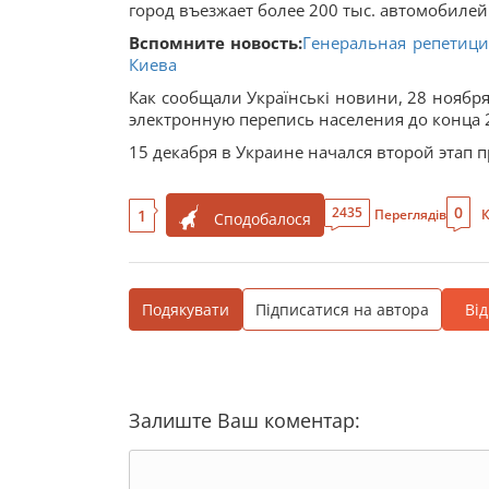
город въезжает более 200 тыс. автомобилей
Вспомните новость:
Генеральная репетиция
Киева
Как сообщали Українські новини, 28 ноябр
электронную перепись населения до конца 
15 декабря в Украине начался второй этап 
0
2435
1
Переглядів
К
Сподобалося
Подякувати
Підписатися на автора
Ві
Залиште Ваш коментар: