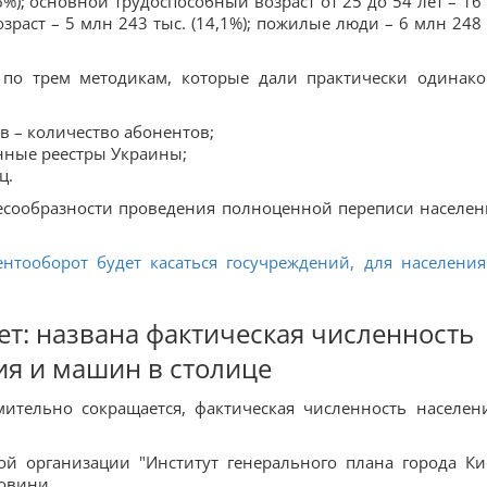
9,6%); основной трудоспособный возраст от 25 до 54 лет – 16
зраст – 5 млн 243 тыс. (14,1%); пожилые люди – 6 млн 248 
по трем методикам, которые дали практически одинак
 – количество абонентов;
онные реестры Украины;
ц.
лесообразности проведения полноценной переписи населен
нтооборот будет касаться госучреждений, для населения
ет: названа фактическая численность
ия и машин в столице
мительно сокращается, фактическая численность населен
й организации "Институт генерального плана города Ки
новини.