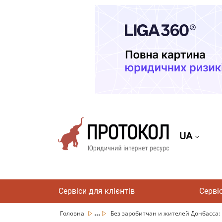
UA
Сервіси для клієнтів
Серві
...
Головна
Без заробитчан и жителей Донбасса: 