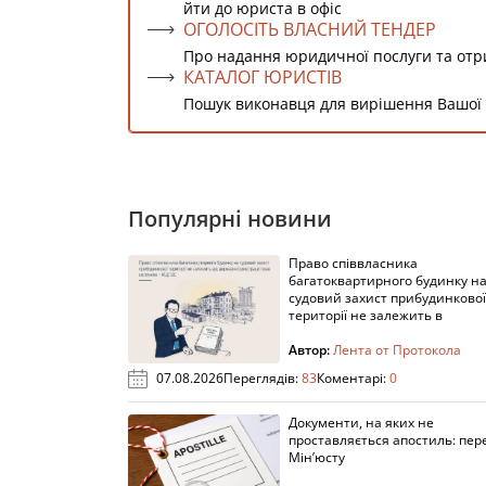
йти до юриста в офіс
ОГОЛОСІТЬ ВЛАСНИЙ ТЕНДЕР
Про надання юридичної послуги та от
КАТАЛОГ ЮРИСТІВ
Пошук виконавця для вирішення Вашої
Популярні новини
Право співвласника
багатоквартирного будинку н
судовий захист прибудинкової
території не залежить в
Автор:
Лента от Протокола
07.08.2026
Переглядів:
83
Коментарі:
0
Документи, на яких не
проставляється апостиль: пере
Мін’юсту