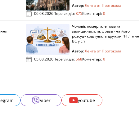
Автор:
Лента от Протокола
06.08.2026
Переглядів:
375
Коментарі:
0
Чоловік помер, але позика
ання
залишилася: як фраза «на його
розсуд» коштувала дружині $1,1 млн
ВС у сп
Автор:
Лента от Протокола
05.08.2026
Переглядів:
568
Коментарі:
0
legram
viber
youtube