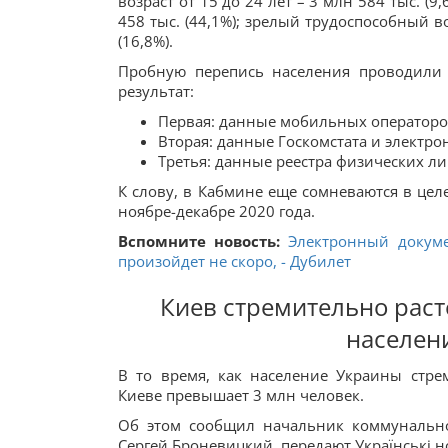
возраст от 15 до 24 лет – 3 млн 584 тыс. (
458 тыс. (44,1%); зрелый трудоспособный во
(16,8%).
Пробную перепись населения проводили 
результат:
Первая: данные мобильных операторов
Вторая: данные Госкомстата и электр
Третья: данные реестра физических ли
К слову, в Кабмине еще сомневаются в це
ноябре-декабре 2020 года.
Вспомните новость:
Электронный докуме
произойдет не скоро, - Дубилет
Киев стремительно раст
населен
В то время, как население Украины стре
Киеве превышает 3 млн человек.
Об этом сообщил начальник коммунально
Сергей Броневицкий, передают Українські 