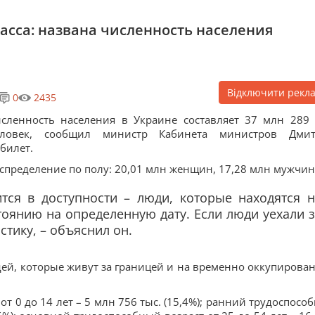
асса: названа численность населения
Відключити рекл
0
2435
сленность населения в Украине составляет 37 млн 289 
еловек, сообщил министр Кабинета министров Дми
билет.
спределение по полу: 20,01 млн женщин, 17,28 млн мужчин
ится в доступности – люди, которые находятся 
оянию на определенную дату. Если люди уехали 
стику, – объяснил он.
дей, которые живут за границей и на временно оккупирова
от 0 до 14 лет – 5 млн 756 тыс. (15,4%); ранний трудоспосо