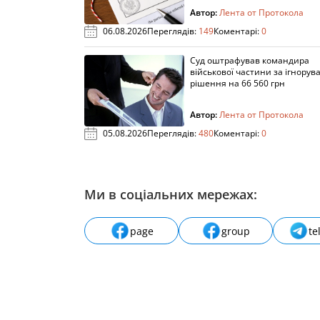
Автор:
Лента от Протокола
06.08.2026
Переглядів:
149
Коментарі:
0
Суд оштрафував командира
військової частини за ігнорув
рішення на 66 560 грн
Автор:
Лента от Протокола
05.08.2026
Переглядів:
480
Коментарі:
0
Ми в соціальних мережах:
page
group
te