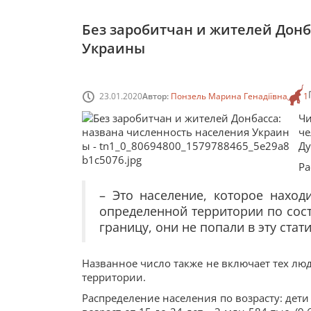
Без заробитчан и жителей Донб
Украины
23.01.2020
Автор:
Понзель Марина Генадіївна
1
Чи
ч
Ду
Ра
– Это население, которое наход
определенной территории по сост
границу, они не попали в эту стати
Названное число также не включает тех лю
территории.
Распределение населения по возрасту: дети 