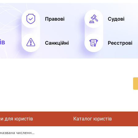
си для юристів
Каталог юристів
названа численн...