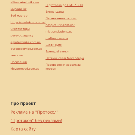
alliancetechnika.ua
Підготовка до НМТ / ЗНО
миралинкс
Винна шафа
Веб мастер
Перевезення хворих
https://motokosmos.ua/
hospice-life.com.ua/
Синтезатори
mk-translations.ua
perevod.agency
maltina.com.ua
agrotechnika.com.ua
Шафи купе
europeservice.com.ua
Брендові сумки
текст юа
Натяжні стелі Nova Stelya
Посилання
Перевезення хворих за
kievperevod.com.ua
кордон
Про проект
Реклама на "Протокол"
"Протокол" без реклами!
Карта сайту