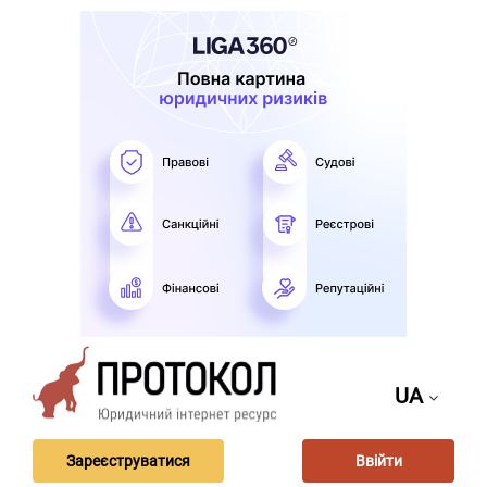
UA
Зареєструватися
Ввійти