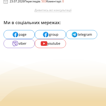
23.07.2026
Переглядів:
503
Коментарі:
0
Дивитись всі консультації
Ми в соціальних мережах:
page
group
telegram
viber
youtube