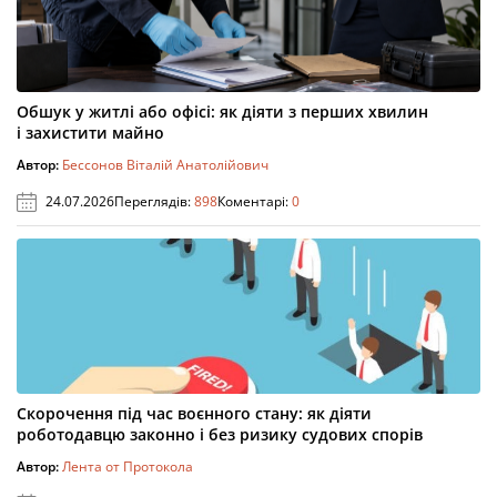
Обшук у житлі або офісі: як діяти з перших хвилин
і захистити майно
Автор:
Бессонов Віталій Анатолійович
24.07.2026
Переглядів:
898
Коментарі:
0
Скорочення під час воєнного стану: як діяти
роботодавцю законно і без ризику судових спорів
Автор:
Лента от Протокола