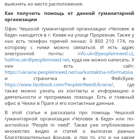
выяснять их место расположения.
Как получить помощь от данной гуманитарной
организации
Офис Чешской гуманитарной организации «Человек в
беде» находится в г. Киеве на улице Прорезная. Также у
них есть телефон горячей линии: 0 800 210 174, по
которому с ними можно связаться. И есть адрес
электронной почты:
info.ukr@peopleinneed.cz
,
hotline.ukr@peopleinneed.net
, куда им можно написать. У
них есть сайт:
https://ukraine.peopleinneed.net/ua/kontaktna-informatsiia
и страничка в Фейсбуке:
https://www.facebook.com/PeopleInNeedUkraine/
, где
также можно узнать их контакты и информацию о
деятельности и программах помощи. Есть и главный
офис в Чехии в Праге и его контактные данные.
В этой статье я рассказала про помощь Чешской
гуманитарной организации «Человек в беде» или по-
английски “People in need”. Также уже опубликовано
множество видео и статей о выплатах разных
благотворительных фондов, и про то, кто и на какие