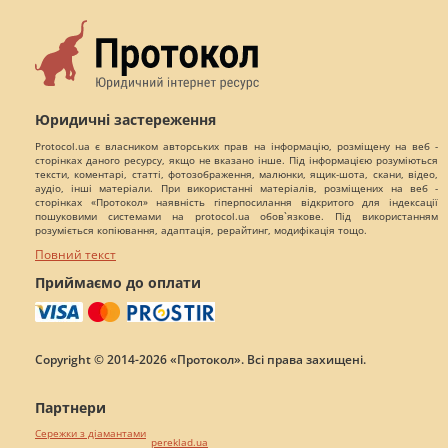
Юридичні застереження
Protocol.ua є власником авторських прав на інформацію, розміщену на веб -
сторінках даного ресурсу, якщо не вказано інше. Під інформацією розуміються
тексти, коментарі, статті, фотозображення, малюнки, ящик-шота, скани, відео,
аудіо, інші матеріали. При використанні матеріалів, розміщених на веб -
сторінках «Протокол» наявність гіперпосилання відкритого для індексації
пошуковими системами на protocol.ua обов`язкове. Під використанням
розуміється копіювання, адаптація, рерайтинг, модифікація тощо.
Повний текст
Приймаємо до оплати
Copyright © 2014-2026 «Протокол». Всі права захищені.
Партнери
Сережки з діамантами
pereklad.ua