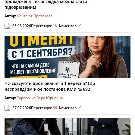
провадженні: як зі свідка можна стати
підозрюваним
Автор:
Лента от Протокола
05.08.2026
Переглядів:
181
Коментарі:
0
Чи скасують бронювання з 1 вересня? Що
насправді змінює постанова КМУ № 692
Автор:
Тарасенко Вера Юрьевна
27.07.2026
Переглядів:
661
Коментарі:
0