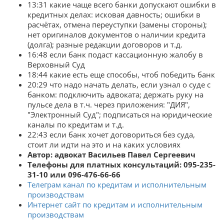
13:31 какие чаще всего банки допускают ошибки в
кредитных делах: исковая давность; ошибки в
расчётах, отмена переуступки (замены стороны);
нет оригиналов документов о наличии кредита
(долга); разные редакции договоров и т.д.
16:48 если банк подаст кассационную жалобу в
Верховный Суд
18:44 какие есть еще способы, чтоб победить банк
20:29 что надо начать делать, если узнал о суде с
банком: подключить адвоката; держать руку на
пульсе дела в т.ч. через приложения: "ДИЯ",
"Электронный Суд"; подписаться на юридические
каналы по кредитам и т.д.
22:43 если банк хочет договориться без суда,
стоит ли идти на это и на каких условиях
Автор: адвокат Васильев Павел Сергеевич
Телефоны для платных консультаций: 095-235-
31-10 или 096-476-66-66
Телеграм канал по кредитам и исполнительным
производствам
Интернет сайт по кредитам и исполнительным
производствам