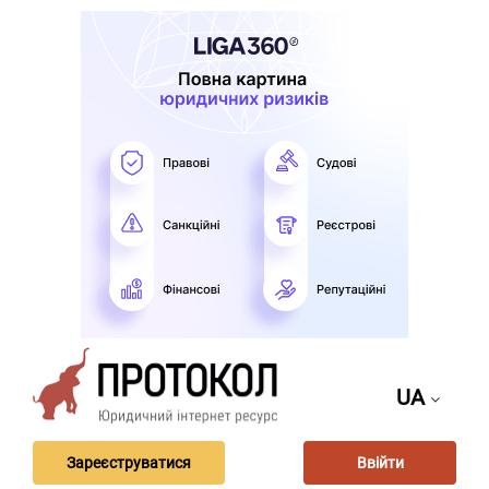
UA
Зареєструватися
Ввійти