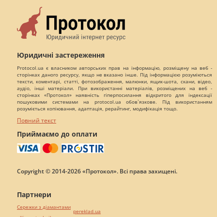
Юридичні застереження
Protocol.ua є власником авторських прав на інформацію, розміщену на веб -
сторінках даного ресурсу, якщо не вказано інше. Під інформацією розуміються
тексти, коментарі, статті, фотозображення, малюнки, ящик-шота, скани, відео,
аудіо, інші матеріали. При використанні матеріалів, розміщених на веб -
сторінках «Протокол» наявність гіперпосилання відкритого для індексації
пошуковими системами на protocol.ua обов`язкове. Під використанням
розуміється копіювання, адаптація, рерайтинг, модифікація тощо.
Повний текст
Приймаємо до оплати
Copyright © 2014-2026 «Протокол». Всі права захищені.
Партнери
Сережки з діамантами
pereklad.ua