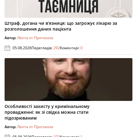
Штраф, догана чи в’язниця: що загрожує лікарю за
розголошення даних пацієнта
Автор:
Лента от Протокола
05.08.2026
Переглядів:
292
Коментарі:
0
Особливості захисту у кримінальному
провадженні: як зі свідка можна стати
підозрюваним
Автор:
Лента от Протокола
05.08.2026
Переглядів:
373
Коментарі:
1