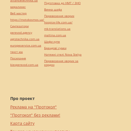
alliancetechnika.ua
Підготовка до НМТ / ЗНО
миралинкс
Винна шафа
Веб мастер
Перевезення хворих
https://motokosmos.ua/
hospice-life.com.ua/
Синтезатори
mk-translations.ua
perevod.agency
maltina.com.ua
agrotechnika.com.ua
Шафи купе
europeservice.com.ua
Брендові сумки
текст юа
Натяжні стелі Nova Stelya
Посилання
Перевезення хворих за
kievperevod.com.ua
кордон
Про проект
Реклама на "Протокол"
"Протокол" без реклами!
Карта сайту