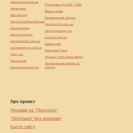
alliancetechnika.ua
Підготовка до НМТ / ЗНО
миралинкс
Винна шафа
Веб мастер
Перевезення хворих
https://motokosmos.ua/
hospice-life.com.ua/
Синтезатори
mk-translations.ua
perevod.agency
maltina.com.ua
agrotechnika.com.ua
Шафи купе
europeservice.com.ua
Брендові сумки
текст юа
Натяжні стелі Nova Stelya
Посилання
Перевезення хворих за
kievperevod.com.ua
кордон
Про проект
Реклама на "Протокол"
"Протокол" без реклами!
Карта сайту