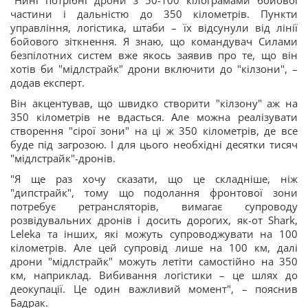
"Нині потрібні дрони з 50-100 кілограмами бойової
частини і дальністю до 350 кілометрів. Пункти
управління, логістика, штаби – їх відсунули від лінії
бойового зіткнення. Я знаю, що командувач Силами
безпілотних систем вже якось заявив про те, що він
хотів би "мідлстрайк" дрони включити до "кілзони", –
додав експерт.
Він акцентував, що швидко створити "кілзону" аж на
350 кілометрів не вдасться. Але можна реалізувати
створення "сірої зони" на ці ж 350 кілометрів, де все
буде під загрозою. І для цього необхідні десятки тисяч
"мідлстрайк"-дронів.
"Я ще раз хочу сказати, що це складніше, ніж
"дипстрайк", тому що подолання фронтової зони
потребує ретрансляторів, вимагає супроводу
розвідувальних дронів і досить дорогих, як-от Shark,
Leleka та інших, які можуть супроводжувати на 100
кілометрів. Але цей супровід лише на 100 км, далі
дрони "мідлстрайк" можуть летіти самостійно на 350
км, наприклад. Вибивання логістики – це шлях до
деокупації. Це один важливий момент", – пояснив
Бадрак.