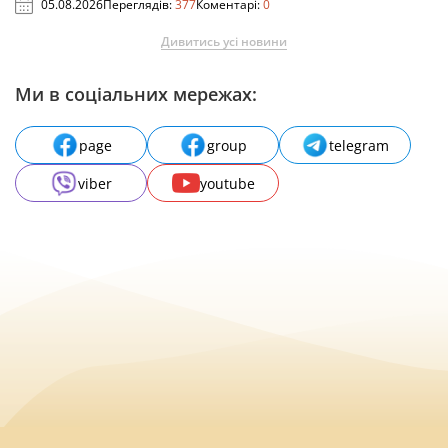
05.08.2026
Переглядів:
377
Коментарі:
0
Дивитись усі новини
Ми в соціальних мережах:
page
group
telegram
viber
youtube