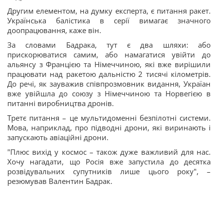
Другим елементом, на думку експерта, є питання ракет.
Українська балістика в серії вимагає значного
доопрацювання, каже він.
За словами Бадрака, тут є два шляхи: або
прискорюватися самим, або намагатися увійти до
альянсу з Францією та Німеччиною, які вже вирішили
працювати над ракетою дальністю 2 тисячі кілометрів.
До речі, як зауважив співпрозмовник видання, Україан
вже увійшла до союзу з Німеччиною та Норвегією в
питанні виробництва дронів.
Третє питання – це мультидоменні безпілотні системи.
Мова, наприклад, про підводні дрони, які виринають і
запускають авіаційні дрони.
"Плюс вихід у космос – також дуже важливий для нас.
Хочу нагадати, що Росія вже запустила до десятка
розвідувальних супутників лише цього року", –
резюмував Валентин Бадрак.