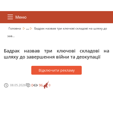
Меню
...
Головна
Бадрак назвав три ключові складові на шляху до
зав...
Бадрак назвав три ключові складові на
шляху до завершення війни та деокупації
Відключити рекламу
0
96
08.05.2026
0