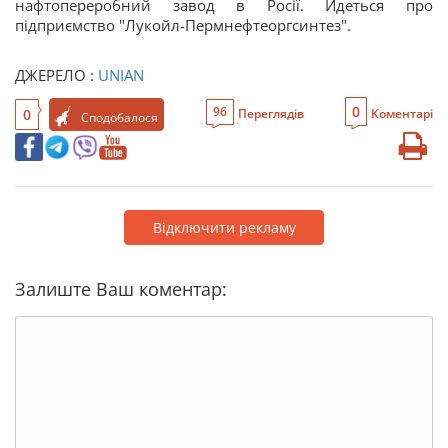
нафтопереробний завод в Росії. Йдеться про
підприємство "Лукойл-Пермнефтеоргсинтез".
ДЖЕРЕЛО :
UNIAN
0
96
0
Переглядів
Коментарі
Сподобалося
Відключити рекламу
Залиште Ваш коментар: