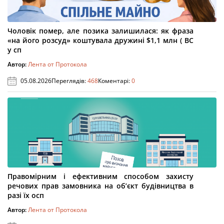
Чоловік помер, але позика залишилася: як фраза
«на його розсуд» коштувала дружині $1,1 млн ( ВС
у сп
Автор:
Лента от Протокола
05.08.2026
Переглядів:
468
Коментарі:
0
Правомірним і ефективним способом захисту
речових прав замовника на об’єкт будівництва в
разі їх осп
Автор:
Лента от Протокола