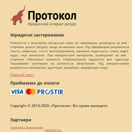
Юридичні застереження
Protocol.ua є власником авторських прав на інформацію, розміщену на веб -
сторінках даного ресурсу, якщо не вказано інше. Під інформацією розуміються
тексти, коментарі, статті, фотозображення, малюнки, ящик-шота, скани, відео,
аудіо, інші матеріали. При використанні матеріалів, розміщених на веб -
сторінках «Протокол» наявність гіперпосилання відкритого для індексації
пошуковими системами на protocol.ua обов`язкове. Під використанням
розуміється копіювання, адаптація, рерайтинг, модифікація тощо.
Повний текст
Приймаємо до оплати
Copyright © 2014-2026 «Протокол». Всі права захищені.
Партнери
Сережки з діамантами
pereklad.ua