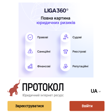
UA
Зареєструватися
Ввійти