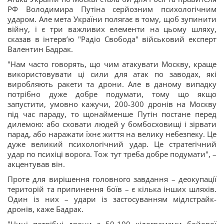
РФ Володимира Путіна серйозним психологічним
ударом. Але мета України полягає в тому, щоб зупинити
війну, і є три важливих елементи на цьому шляху,
сказав в інтервʼю "Радіо Свобода" військовий експерт
Валентин Бадрак.
"Нам часто говорять, що чим атакувати Москву, краще
використовувати ці сили для атак по заводах, які
виробляють ракети та дрони. Але в даному випадку
потрібно дуже добре подумати, тому що якщо
запустити, умовно кажучи, 200-300 дронів на Москву
під час параду, то щонайменше Путін постане перед
дилемою: або сховати людей у бомбосховищі і зірвати
парад, або наражати їхнє життя на велику небезпеку. Це
дуже великий психологічний удар. Це стратегічний
удар по психіці ворога. Тож тут треба добре подумати", –
акцентував він.
Проте для вирішення головного завдання – деокупації
територій та припинення боїв – є кілька інших шляхів.
Один із них – удари із застосуванням мідлстрайк-
дронів, каже Бадрак.