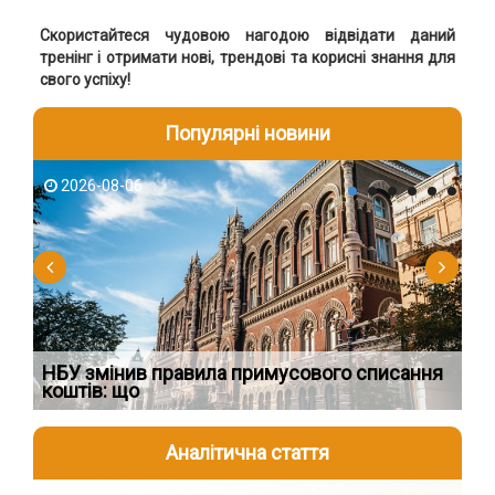
Скористайтеся чудовою нагодою відвідати даний
тренінг і отримати нові, трендові та корисні знання для
свого успіху!
Популярні новини
2026-08-06
2
НБУ змінив правила примусового списання
Як
коштів: що
шк
Аналітична стаття