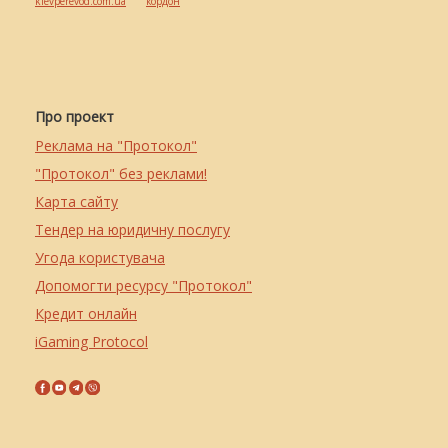
kievperevod.com.ua
кордон
Про проект
Реклама на "Протокол"
"Протокол" без реклами!
Карта сайту
Тендер на юридичну послугу
Угода користувача
Допомогти ресурсу "Протокол"
Кредит онлайн
iGaming Protocol