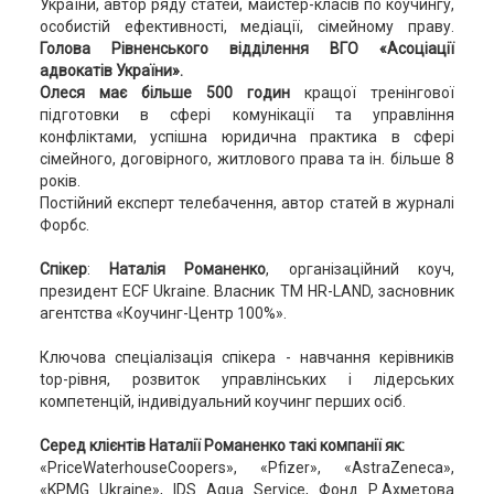
України, автор ряду статей, майстер-класів по коучингу,
особистій ефективності, медіації, сімейному праву.
Голова Рівненського відділення ВГО «Асоціації
адвокатів України».
Олеся має більше 500 годин
кращої тренінгової
підготовки в сфері комунікації та управління
конфліктами, успішна юридична практика в сфері
сімейного, договірного, житлового права та ін. більше 8
років.
Постійний експерт телебачення, автор статей в журналі
Форбс.
Спікер
:
Наталія Романенко
, організаційний коуч,
президент ECF Ukraine. Власник ТМ HR-LAND, засновник
агентства «Коучинг-Центр 100%».
Ключова спеціалізація спікера - навчання керівників
top-рівня, розвиток управлінських і лідерських
компетенцій, індивідуальний коучинг перших осіб.
Серед клієнтів Наталії Романенко такі компанії як:
«PriceWaterhouseCoopers», «Pfizer», «AstraZeneca»,
«KPMG Ukraine», IDS Aqua Service, Фонд Р.Ахметова