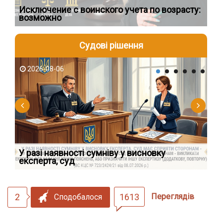
Исключение с воинского учета по возрасту:
Сп
возможно
ос
Судові рішення
2026-08-06
2
У разі наявності сумніву у висновку
Як
експерта, суд
вк
2
1613
Переглядів
Сподобалося