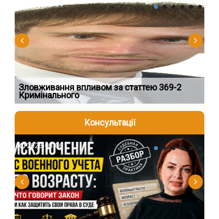
2026-08-04
2
Зловживання впливом за статтею 369-2
Пе
Кримінального
пі
Консультації
2026-08-06
2