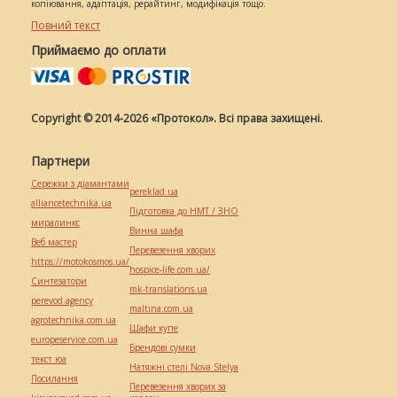
копіювання, адаптація, рерайтинг, модифікація тощо.
Повний текст
Приймаємо до оплати
Copyright © 2014-2026 «Протокол». Всі права захищені.
Партнери
Сережки з діамантами
pereklad.ua
alliancetechnika.ua
Підготовка до НМТ / ЗНО
миралинкс
Винна шафа
Веб мастер
Перевезення хворих
https://motokosmos.ua/
hospice-life.com.ua/
Синтезатори
mk-translations.ua
perevod.agency
maltina.com.ua
agrotechnika.com.ua
Шафи купе
europeservice.com.ua
Брендові сумки
текст юа
Натяжні стелі Nova Stelya
Посилання
Перевезення хворих за