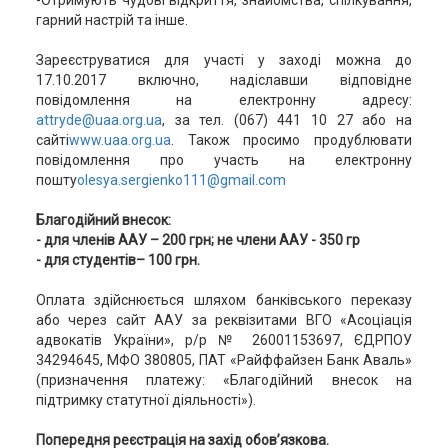
-Отримують чудові відкриття, знайомства, спілкування,
гарний настрій та інше.
Зареєструватися для участі у заході можна до
17.10.2017 включно, надіславши відповідне
повідомлення на електронну адресу:
attryde@uaa.org.ua
, за тел. (067) 441 10 27 або на
сайті
www.uaa.org.ua
. Також просимо продублювати
повідомлення про участь на електронну
пошту
olesya.sergienko111@gmail.com
Благодійний внесок:
- для членів ААУ – 200 грн; не члени ААУ - 350 гр
- для студентів– 100 грн.
Оплата здійснюється шляхом банківського переказу
або через сайт ААУ за реквізитами ВГО «Асоціація
адвокатів України», р/р № 26001153697, ЄДРПОУ
34294645, МФО 380805, ПАТ «Райффайзен Банк Аваль»
(призначення платежу: «Благодійний внесок на
підтримку статутної діяльності»).
Попередня реєстрація на захід обов’язкова.