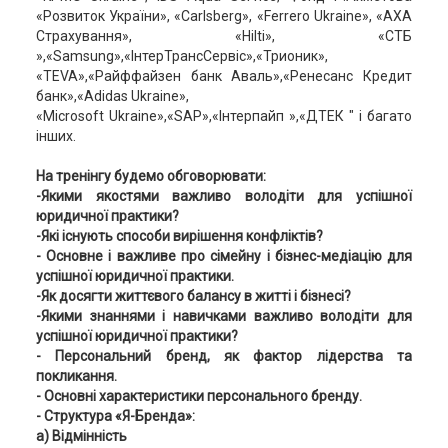
«Розвиток України», «Carlsberg», «Ferrero Ukraine», «АХА
Страхування», «Hilti», «СТБ
»,«Samsung»,«ІнтерТрансСервіс»,«Трионик»,
«ТЕVA»,«Райффайзен банк Аваль»,«Ренесанс Кредит
банк»,«Adidas Ukraine»,
«Microsoft Ukraine»,«SAP»,«Інтерпайп »,«ДТЕК " і багато
інших.
На тренінгу будемо обговорювати:
-Якими якостями важливо володіти для успішної
юридичної практики?
-Які існують способи вирішення конфліктів?
- Основне і важливе про сімейну і бізнес-медіацію для
успішної юридичної практики.
-Як досягти життєвого балансу в житті і бізнесі?
-Якими знаннями і навичками важливо володіти для
успішної юридичної практики?
- Персональний бренд, як фактор лідерства та
покликання.
- Основні характеристики персонального бренду.
- Структура «Я-Бренда»:
a) Відмінність