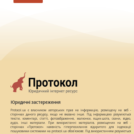
Юридичні застереження
Protocol.ua є власником авторських прав на інформацію, розміщену на веб -
сторінках даного ресурсу, якщо не вказано інше. Під інформацією розуміються
тексти, коментарі, статті, фотозображення, малюнки, ящик-шота, скани, відео,
аудіо, інші матеріали. При використанні матеріалів, розміщених на веб -
сторінках «Протокол» наявність гіперпосилання відкритого для індексації
пошуковими системами на protocol.ua обов`язкове. Під використанням розуміється