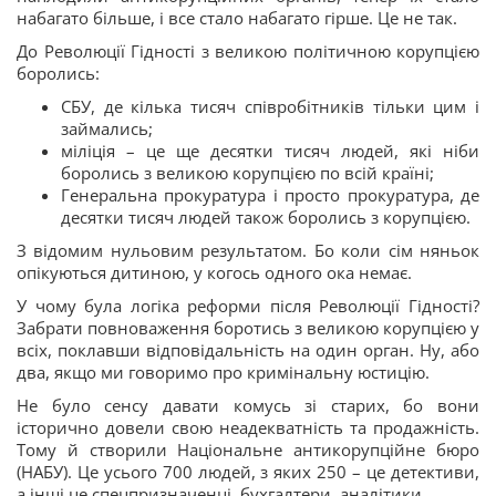
набагато більше, і все стало набагато гірше. Це не так.
До Революції Гідності з великою політичною корупцією
боролись:
СБУ, де кілька тисяч співробітників тільки цим і
займались;
міліція – це ще десятки тисяч людей, які ніби
боролись з великою корупцією по всій країні;
Генеральна прокуратура і просто прокуратура, де
десятки тисяч людей також боролись з корупцією.
З відомим нульовим результатом. Бо коли сім няньок
опікуються дитиною, у когось одного ока немає.
У чому була логіка реформи після Революції Гідності?
Забрати повноваження боротись з великою корупцією у
всіх, поклавши відповідальність на один орган. Ну, або
два, якщо ми говоримо про кримінальну юстицію.
Не було сенсу давати комусь зі старих, бо вони
історично довели свою неадекватність та продажність.
Тому й створили Національне антикорупційне бюро
(НАБУ). Це усього 700 людей, з яких 250 – це детективи,
а інші це спецпризначенці, бухгалтери, аналітики.