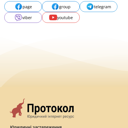
page
group
telegram
viber
youtube
Юридичні застереження