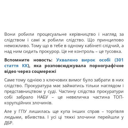
Вони робили процесуальне керівництво і нагляд за
слідством і самі ж робили слідство. Що принципово
неможливо. Тому що в тебе в одному кабінеті слідчий, а
над ним сидить прокурор. Це не контроль – це тусовка.
Вспомните новость:
Ухвалено вирок особі (301
стаття
КК
), яка розповсюджувала порнографічне
відео через соцмережі
Саме тому однією з ключових вимог було забрати в них
слідство. Прокуратура має займатись тільки наглядом і
представництвом у суді. Частину слідства прокуратури
собі забрало НАБУ – це невеличка частина ТОП-
корупційних злочинів.
Але у ГПУ лишилась ще купа інших справ – торгівля
людьми, вбивства. І усі ці тяжкі злочини перейшли у
ДБР.