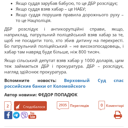
Якщо суддя зарубав бабусю, то це ДБР розслідує;
Якщо суддя взяв хабар – це НАБУ;
Якщо суддя порушив правила дорожнього руху –
то це Нацполіція.
ДБР розслідує і антикорупційні справи, якщо,
наприклад, патрульний поліцейський взяв хабар за те,
щоб не посадити того, хто збив дитину на перехресті.
Бо патрульний поліцейський – не високопосадовець, і
хабар там навряд буде більше, ніж 800 тисяч.
Якщо сільський депутат взяв хабар у 1000 доларів, цим
теж займається ДБР і прокуратура. ДБР – розслідує,
нагляд здійснює прокуратура.
Вспомните новость:
Верховный Суд спас
российские банки от Коломойского
Автор новини: ФЕДОР ПОПАДЮК
0
2935
2
Переглядів
Коментарі
Сподобалося