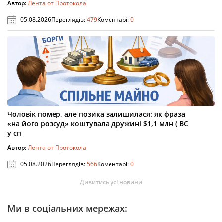
Автор:
Лента от Протокола
05.08.2026
Переглядів:
479
Коментарі:
0
Чоловік помер, але позика залишилася: як фраза
«на його розсуд» коштувала дружині $1,1 млн ( ВС
у сп
Автор:
Лента от Протокола
05.08.2026
Переглядів:
566
Коментарі:
0
Дивитись усі новини
Ми в соціальних мережах: