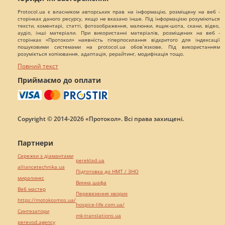
Protocol.ua є власником авторських прав на інформацію, розміщену на веб -
сторінках даного ресурсу, якщо не вказано інше. Під інформацією розуміються
тексти, коментарі, статті, фотозображення, малюнки, ящик-шота, скани, відео,
аудіо, інші матеріали. При використанні матеріалів, розміщених на веб -
сторінках «Протокол» наявність гіперпосилання відкритого для індексації
пошуковими системами на protocol.ua обов`язкове. Під використанням
розуміється копіювання, адаптація, рерайтинг, модифікація тощо.
Повний текст
Приймаємо до оплати
Copyright © 2014-2026 «Протокол». Всі права захищені.
Партнери
Сережки з діамантами
pereklad.ua
alliancetechnika.ua
Підготовка до НМТ / ЗНО
миралинкс
Винна шафа
Веб мастер
Перевезення хворих
https://motokosmos.ua/
hospice-life.com.ua/
Синтезатори
mk-translations.ua
perevod.agency