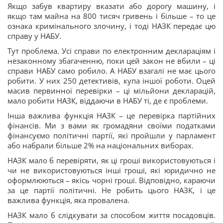
Якщо забув квартиру вказати або дорогу машину, і
якщо там майна на 800 тисяч гривень і більше – то це
ознака кримінального злочину, і тоді НАЗК передає цю
справу у НАБУ.
Тут проблема. Усі справи по електронним деклараціям і
незаконному збагаченню, поки цей закон не вбили – ці
справи НАБУ само робило. А НАБУ взагалі не має цього
робити. У них 250 детективів, купа іншої роботи. Оцей
масив первинної перевірки – ці мільйони декларацій,
мало робити НАЗК, віддаючи в НАБУ ті, де є проблеми.
Інша важлива функція НАЗК – це перевірка партійних
фінансів. Ми з вами як громадяни своїми податками
фінансуємо політичні партії, які пройшли у парламент
або набрали більше 2% на національних виборах.
НАЗК мало б перевіряти, як ці гроші використовуються і
чи не використовуються інші гроші, які юридично не
оформлюються – якісь чорні гроші. Відповідно, караючи
за це партії політичні. Не робить цього НАЗК, і це
важлива функція, яка провалена.
НАЗК мало б слідкувати за способом життя посадовців.