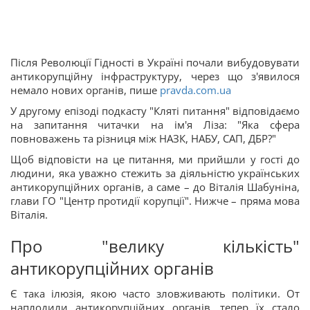
Після Революції Гідності в Україні почали вибудовувати
антикорупційну інфраструктуру, через що з'явилося
немало нових органів, пише
pravda.com.ua
У другому епізоді подкасту "Кляті питання" відповідаємо
на запитання читачки на ім'я Ліза: "Яка сфера
повноважень та різниця між НАЗК, НАБУ, САП, ДБР?"
Щоб відповісти на це питання, ми прийшли у гості до
людини, яка уважно стежить за діяльністю українських
антикорупційних органів, а саме – до Віталія Шабуніна,
глави ГО "Центр протидії корупції". Нижче – пряма мова
Віталія.
Про "велику кількість"
антикорупційних органів
Є така ілюзія, якою часто зловживають політики. От
наплодили антикорупційних органів, тепер їх стало