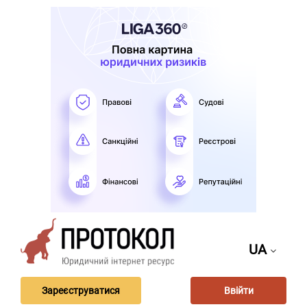
UA
Зареєструватися
Ввійти