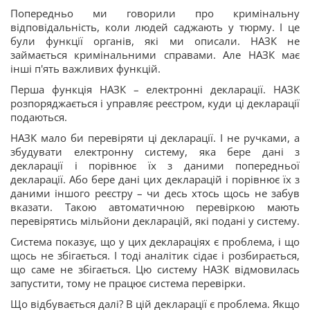
Попередньо ми говорили про кримінальну
відповідальність, коли людей саджають у тюрму. І це
були функції органів, які ми описали. НАЗК не
займається кримінальними справами. Але НАЗК має
інші п'ять важливих функцій.
Перша функція НАЗК – електронні декларації. НАЗК
розпоряджається і управляє реєстром, куди ці декларації
подаються.
НАЗК мало би перевіряти ці декларації. І не ручками, а
збудувати електронну систему, яка бере дані з
декларації і порівнює їх з даними попередньої
декларації. Або бере дані цих декларацій і порівнює їх з
даними іншого реєстру – чи десь хтось щось не забув
вказати. Такою автоматичною перевіркою мають
перевірятись мільйони декларацій, які подані у систему.
Система показує, що у цих деклараціях є проблема, і що
щось не збігається. І тоді аналітик сідає і розбирається,
що саме не збігається. Цю систему НАЗК відмовилась
запустити, тому не працює система перевірки.
Що відбувається далі? В цій декларації є проблема. Якщо