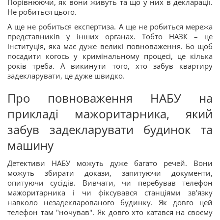
Порівнюючи, як вони живуть та що у них в декларації.
Не робиться цього.
А ще не робиться експертиза. А ще не робиться мережа
представників у інших органах. Тобто НАЗК – це
інституція, яка має дуже великі повноваження. Бо щоб
посадити когось у кримінальному процесі, це кілька
років треба. А викинути того, хто забув квартиру
задекларувати, це дуже швидко.
Про повноваження НАБУ на
прикладі мажоритарника, який
забув задекларувати будинок та
машину
Детективи НАБУ можуть дуже багато речей. Вони
можуть збирати докази, запитуючи документи,
опитуючи сусідів. Вивчати, чи перебував телефон
мажоритарника і чи фіксувався станціями зв'язку
навколо незадекларованого будинку. Як довго цей
телефон там "ночував". Як довго хто катався на своєму