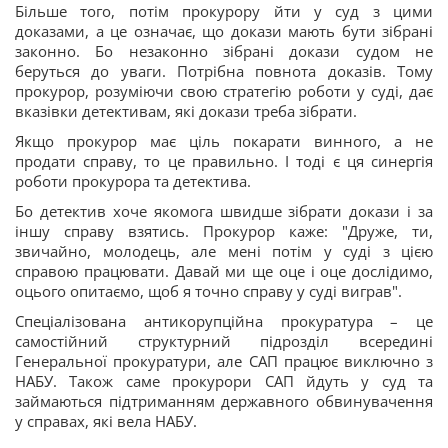
Більше того, потім прокурору йти у суд з цими
доказами, а це означає, що докази мають бути зібрані
законно. Бо незаконно зібрані докази судом не
беруться до уваги. Потрібна повнота доказів. Тому
прокурор, розуміючи свою стратегію роботи у суді, дає
вказівки детективам, які докази треба зібрати.
Якщо прокурор має ціль покарати винного, а не
продати справу, то це правильно. І тоді є ця синергія
роботи прокурора та детектива.
Бо детектив хоче якомога швидше зібрати докази і за
іншу справу взятись. Прокурор каже: "Друже, ти,
звичайно, молодець, але мені потім у суді з цією
справою працювати. Давай ми ще оце і оце дослідимо,
оцього опитаємо, щоб я точно справу у суді виграв".
Спеціалізована антикорупційна прокуратура – це
самостійний структурний підрозділ всередині
Генеральної прокуратури, але САП працює виключно з
НАБУ. Також саме прокурори САП йдуть у суд та
займаються підтриманням державного обвинувачення
у справах, які вела НАБУ.