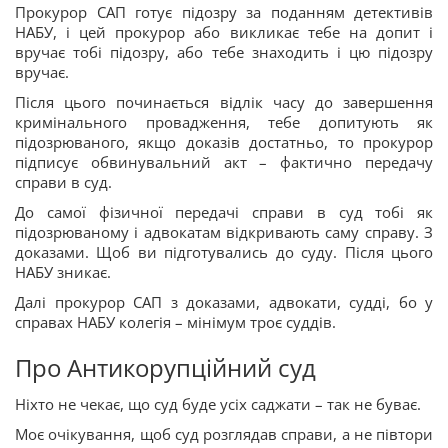
Прокурор САП готує підозру за поданням детективів
НАБУ, і цей прокурор або викликає тебе на допит і
вручає тобі підозру, або тебе знаходить і цю підозру
вручає.
Після цього починається відлік часу до завершення
кримінального провадження, тебе допитують як
підозрюваного, якщо доказів достатньо, то прокурор
підписує обвинувальний акт – фактично передачу
справи в суд.
До самої фізичної передачі справи в суд тобі як
підозрюваному і адвокатам відкривають саму справу. З
доказами. Щоб ви підготувались до суду. Після цього
НАБУ зникає.
Далі прокурор САП з доказами, адвокати, судді, бо у
справах НАБУ колегія – мінімум троє суддів.
Про Антикорупційний суд
Ніхто не чекає, що суд буде усіх саджати – так не буває.
Моє очікування, щоб суд розглядав справи, а не півтори