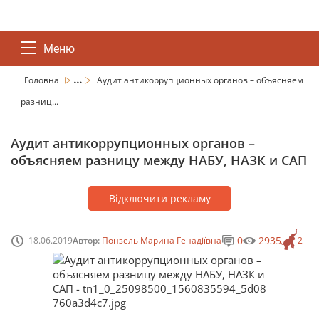
Меню
...
Головна
Аудит антикоррупционных органов – объясняем
разниц...
Аудит антикоррупционных органов –
объясняем разницу между НАБУ, НАЗК и САП
Відключити рекламу
0
2935
18.06.2019
Автор:
Понзель Марина Генадіївна
2