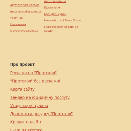
maltina.com.ua
agrotechnika.com.ua
Шафи купе
europeservice.com.ua
Брендові сумки
текст юа
Натяжні стелі Nova Stelya
Посилання
Перевезення хворих за
kievperevod.com.ua
кордон
Про проект
Реклама на "Протокол"
"Протокол" без реклами!
Карта сайту
Тендер на юридичну послугу
Угода користувача
Допомогти ресурсу "Протокол"
Кредит онлайн
iGaming Protocol