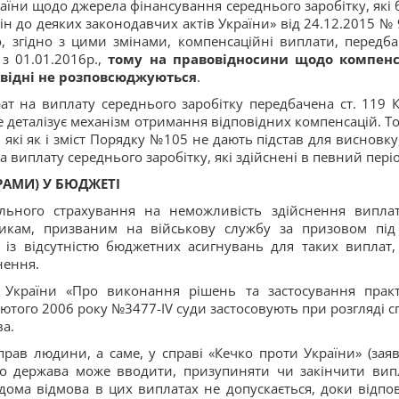
раїни щодо джерела фінансування середнього заробітку, які 
н до деяких законодавчих актів України» від 24.12.2015 № 
то, згідно з цими змінами, компенсаційні виплати, передба
 з 01.01.2016р.,
тому на правовідносини щодо компенс
повідні не розповсюджуються
.
рат на виплату середнього заробітку передбачена ст. 119 
 деталізує механізм отримання відповідних компенсацій. То
які як і зміст Порядку №105 не дають підстав для висновку
 виплату середнього заробітку, які здійснені в певний періо
РАМИ) У БЮДЖЕТІ
ального страхування на неможливість здійснення випла
вникам, призваним на військову службу за призовом під
ку із відсутністю бюджетних асигнувань для таких виплат,
нення.
у України «Про виконання рішень та застосування прак
ютого 2006 року №3477-IV суди застосовують при розгляді с
ва.
прав людини, а саме, у справі «Кечко проти України» (зая
що держава може вводити, призупиняти чи закінчити вип
дома відмова в цих виплатах не допускається, доки відпов