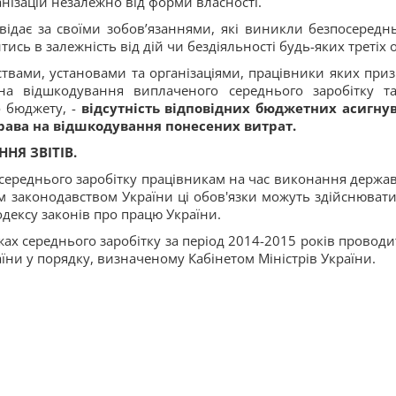
анізацій незалежно від форми власності.
відає за своїми зобов’язаннями, які виникли безпосереднь
тись в залежність від дій чи бездіяльності будь-яких третіх о
твами, установами та організаціями, працівники яких приз
 на відшкодування виплаченого середнього заробітку т
о бюджету, -
відсутність відповідних бюджетних асигну
права на відшкодування понесених витрат.
НЯ ЗВІТІВ.
і середнього заробітку працівникам на час виконання держа
м законодавством України ці обов'язки можуть здійснювати
одексу законів про працю України.
ах середнього заробітку за період 2014-2015 років проводи
їни у порядку, визначеному Кабінетом Міністрів України.