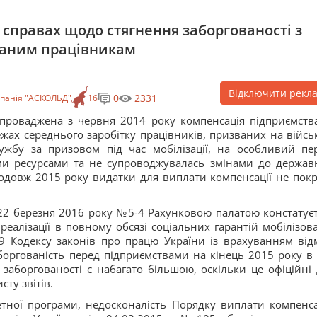
у справах щодо стягнення заборгованості з
ованим працівникам
Відключити рекл
0
2331
панія "АСКОЛЬД"
16
проваджена з червня 2014 року компенсація підприємств
жах середнього заробітку працівників, призваних на війсь
ужбу за призовом під час мобілізації, на особливий пер
ми ресурсами та не супроводжувалась змінами до держав
родовж 2015 року видатки для виплати компенсації не пок
 22 березня 2016 року №5-4 Рахунковою палатою констатуєт
алізації в повному обсязі соціальних гарантій мобілізов
19 Кодексу законів про працю України із врахуванням від
боргованість перед підприємствами на кінець 2015 року в 
заборгованості є набагато більшою, оскільки це офіційні 
ту звітів.
тної програми, недосконалість Порядку виплати компенса