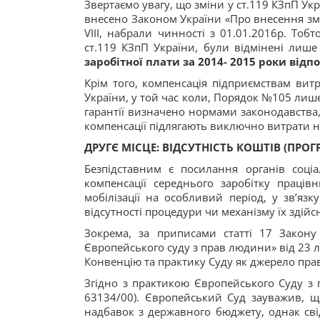
Звертаємо увагу, що зміни у ст.119 КЗпП Ук
внесено Законом України «Про внесення змі
VIII, набрали чинності з 01.01.2016р. Тоб
ст.119 КЗпП України, були відмінені лише
заробітної плати за 2014- 2015 роки від
Крім того, компенсація підприємствам вит
України, у той час коли, Порядок №105 лише
гарантії визначено нормами законодавства, 
компенсації підлягають виключно витрати на
ДРУГЄ МІСЦЕ:
ВІДСУТНІСТЬ КОШТІВ (ПРОГ
Безпідставним є посилання органів соці
компенсації середнього заробітку праці
мобілізації на особливий період, у зв’яз
відсутності процедури чи механізму їх здійс
Зокрема, за приписами статті 17 Закон
Європейського суду з прав людини» від 23 л
Конвенцію та практику Суду як джерело пра
Згідно з практикою Європейського Суду з 
63134/00). Європейський Суд зауважив, 
надбавок з державного бюджету, однак сві