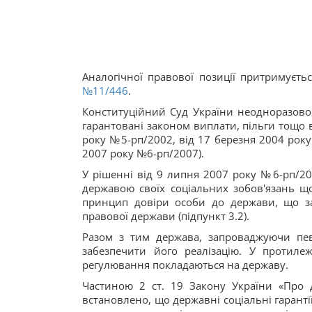
Аналогічної правової позиції притримуєть
№11/446
.
Конституційний Суд України неодноразов
гарантовані законом виплати, пільги тощо в
року №5-рп/2002, від 17 березня 2004 року
2007 року №6-рп/2007).
У рішенні від 9 липня 2007 року №6-рп/20
державою своїх соціальних зобов'язань що
принцип довіри особи до держави, що з
правової держави (підпункт 3.2).
Разом з тим держава, запроваджуючи пев
забезпечити його реалізацію. У протилеж
регулювання покладаються на державу.
Частиною 2 ст. 19 Закону України «Про де
встановлено, що державні соціальні гаранті