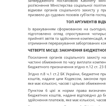
затвердженого постановою Кабінету Міні
роз’яснення Міністерства соціальної політ
відмови органів соціального захисту у пр
призвело до судових позовів суб’єктів госп
ТОП АРГУМЕНТІВ ВІД
Із врахуванням сформованою на сьогодні
підготовлено огляд спростування чотирьо
прийняті звітів та здійснення компенсацій,
отримання перерахування заборгованих ко
ЧЕТВЕРТЕ МІСЦЕ: ЗАКІНЧЕННЯ БЮДЖЕТНО
Посилання органів соціального захисту на
частині обмеження по часу виплати компенс
бюджетного призначення згідно п.12 ст. 23 
Згідно п.8 ч.1 ст.2 БК України, бюджетне
коштів, надане цим Кодексом, законом пр
яке має кількісні, часові і цільові обмежен
Пунктом 6 цієї ж норми права визначен
бюджетних коштів, надане відповідно до б
здійснення платежів, яке має кількісні, часо