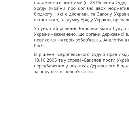
положення є чинними (п. 23 Рішення Суду). 
Уряду України про колізію двох нормативн
бюджету і які є діючими, та Закону Украї
останнього, на думку Уряду України, превал
У пункті 26 рішення Європейського Суду з 
України» зазначено, що органи державної в
невиконання своїх зобов'язань. Аналогічна 
Росії».
В рішенні Європейського Суду з прав люди
18.10.2005 та у справі «Бакалов проти Укра
передбачених у видатках Державного бюджет
за порушення зобов'язання.