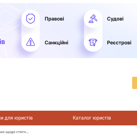
си для юристів
Каталог юристів
ах щодо стягн...