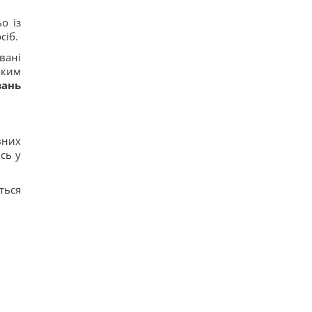
о із
сіб.
вані
аким
вань
вних
сь у
ться