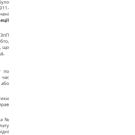
було
911-
чені
ації
КЗпП
бто,
, що
д.
т по
 час
 або
тики
прав
ва №
лату
ідні