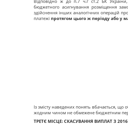
Відповідно ж до п.7 ч.г ст.2 БК України
бюджетного асигнування розміщення замо
здійснення інших аналогічних операцій про
платежі
протягом цього ж періоду або у 
Із змісту наведених понять вбачається, що 
жодним чином не обмежене бюджетним пері
ТРЕТЄ МІСЦЕ: СКАСУВАННЯ ВИПЛАТ З 2016