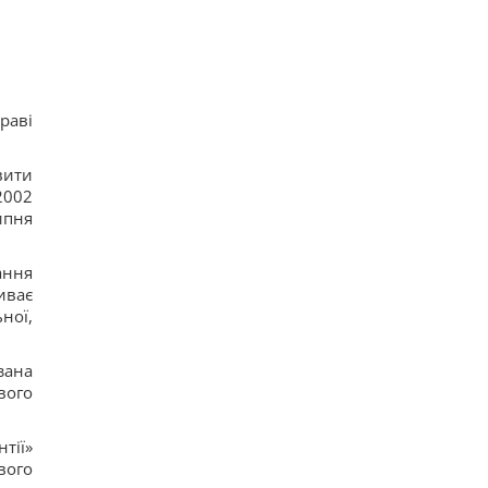
раві
вити
2002
ипня
ання
иває
ної,
зана
вого
тії»
вого