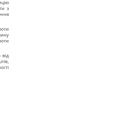
ицію
ги з
ення
роти
чину
роти
 від
тів,
ості