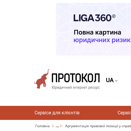
UA
Сервіси для клієнтів
Серві
...
Головна
Аргументація правової позиції у справ