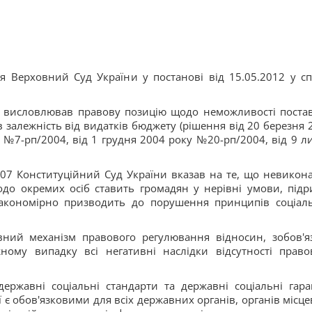
ся Верховний Суд України у постанові від 15.05.2012 у сп
о висловлював правову позицію щодо неможливості поста
 залежність від видатків бюджету (рішення від 20 березня 
 №7-рп/2004, від 1 грудня 2004 року №20-рп/2004, від 9 л
07 Конституційний Суд України вказав на те, що невикон
до окремих осіб ставить громадян у нерівні умови, підр
акономірно призводить до порушення принципів соціаль
ний механізм правового регулювання відносин, зобов'я
ному випадку всі негативні наслідки відсутності право
ржавні соціальні стандарти та державні соціальні гаран
ї є обов'язковими для всіх державних органів, органів місце