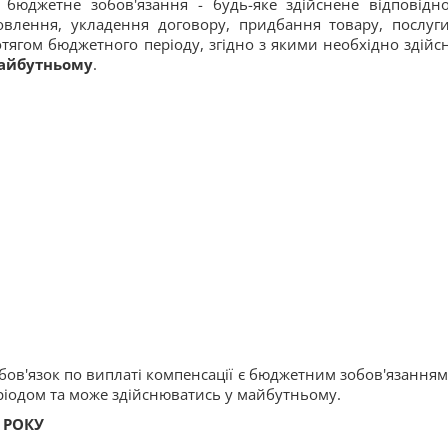
, бюджетне зобов'язання - будь-яке здійснене відповідн
влення, укладення договору, придбання товару, послуг
тягом бюджетного періоду, згідно з якими необхідно здійс
майбутньому
.
обов'язок по виплаті компенсації є бюджетним зобов'язанням
одом та може здійснюватись у майбутньому.
 РОКУ