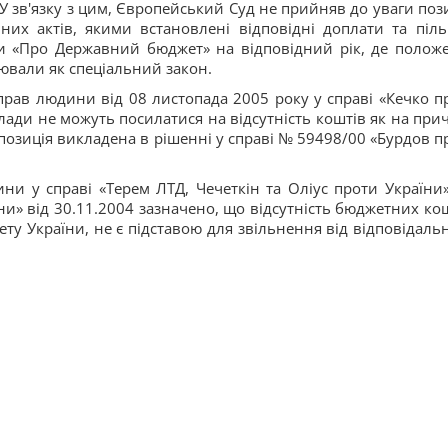
У зв'язку з цим, Європейський Суд не прийняв до уваги поз
их актів, якими встановлені відповідні доплати та піль
ни «Про Державний бюджет» на відповідний рік, де полож
ювали як спеціальний закон.
прав людини від 08 листопада 2005 року у справі «Кечко п
лади не можуть посилатися на відсутність коштів як на при
позиція викладена в рішенні у справі № 59498/00 «Бурдов п
ни у справі «Терем ЛТД, Чечеткін та Оліус проти України»
їни» від 30.11.2004 зазначено, що відсутність бюджетних кош
у України, не є підставою для звільнення від відповідальн