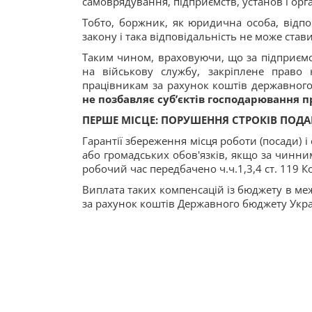
самоврядування, підприємств, установ і орг
Тобто, боржник, як юридична особа, відпо
закону і така відповідальність не може стави
Таким чином, враховуючи, що за підприємс
на військову службу, закріплене право
працівникам за рахунок коштів державног
не позбавляє суб’єктів господарювання 
ПЕРШЕ МІСЦЕ: ПОРУШЕННЯ СТРОКІВ ПОДАН
Гарантії збереження місця роботи (посади) 
або громадських обов'язків, якщо за чинни
робочий час передбачено ч.ч.1,3,4 ст. 119 К
Виплата таких компенсацій із бюджету в меж
за рахунок коштів Державного бюджету Укра