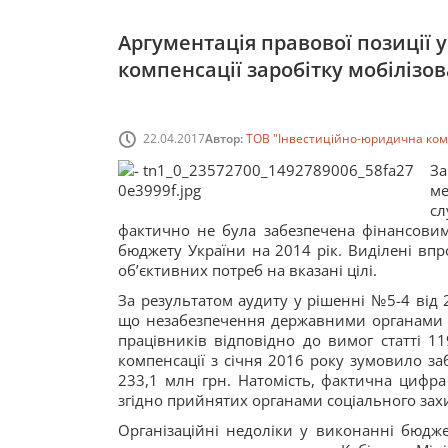
Аргументація правової позиції 
компенсації заробітку мобіліз
22.04.2017
Автор:
ТОВ "Інвестиційно-юридична ком
За
ме
сл
фактично не була забезпечена фінансови
бюджету України на 2014 рік. Виділені вп
об’єктивних потреб на вказані цілі.
За результатом аудиту у рішенні №5-4 від
що незабезпечення державними органами ре
працівників відповідно до вимог статті 1
компенсації з січня 2016 року зумовило за
233,1 млн грн. Натомість, фактична цифра 
згідно прийнятих органами соціального захис
Організаційні недоліки у виконанні бюдже