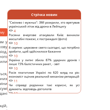
Стрічка новин
"Сміливо і мужньо": ЗМІ розкрили, хто врятував
український літак від дрона в Лейпцигу
4
аму
Росіяни вчергове атакували Київ: виникли
масштабні пожежі, є постраждалі (фото)
ам у
10
кову
8 серпня: церковне свято сьогодні, що потрібно
іод,
зробити, щоб здійснилося бажання
10
ного
Україна у липні збила 87% ударних дронів і
рили
лише 15% балістичних ракет, - звіт
10
Росія платитиме Україні по $20 млрд на рік:
ься,
економіст оцінив реальний механізм репарацій
аних
11
міни
Чи справді родзинки такі корисні, як усі
сумі
думають: відповідь дієтологів
дані
13
Трамп неохоче посилює тиск на РФ, але
законопроект Грема змусить його вжити
цій,
заходів, - WSJ
11