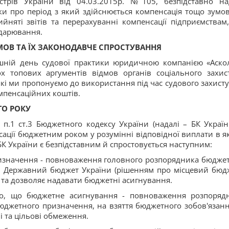
стрів України від 04.03.2015р. №105, безпідставно на
ики про період з який здійснюється компенсація тощо зумо
ийняті звітів та перерахуванні компенсації підприємствам
одарювання.
МОВ ТА ЇХ ЗАКОНОДАВЧЕ СПРОСТУВАННЯ
шній день судової практики юридичною компанією «Аско
х топових аргументів відмов органів соціального захис
 які ми пропонуємо до використання під час судового захисту
мпенсаційних коштів.
ГО РОКУ
 п.1 ст.3 Бюджетного кодексу України (надалі – БК Україн
ації бюджетним роком у розумінні відповідної виплати в як
БК України є безпідставним й спростовується наступним:
 призначення - повноваження головного розпорядника бюдже
о Державний бюджет України (рішенням про місцевий бюдж
ня та дозволяє надавати бюджетні асигнування.
о, що бюджетне асигнування - повноваження розпоряд
юджетного призначення, на взяття бюджетного зобов'язанн
ві та цільові обмеження.