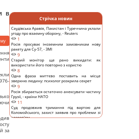
и в
Стрічка новин
Саудівська Аравія, Пакистан і Туреччина уклали
угоду про взаємну оборону, - Reuters
1
аму
Росія просуває іноземним замовникам нову
ракету для Су-57, - ЗМІ
ення
9
енти
Старий монітор ще рано викидати: як
використати його повторно з користю
8
екли
Одна фраза миттєво поставить на місце
976-
зверхню людину: психолог розкрила секрет
9
Росія збирається остаточно анексувати частину
зько
Грузії, - країни НАТО
юючи
11
Суд продовжив тримання під вартою для
Коломойського, захист заявив про проблеми зі
одив
здоров'ям
10
осту
Київ буде значно краще підготовлений до зими,
й за
але фактор обстрілів і можливостей ППО ніхто
не відміняв, - Пантелеєв