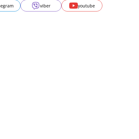
legram
viber
youtube