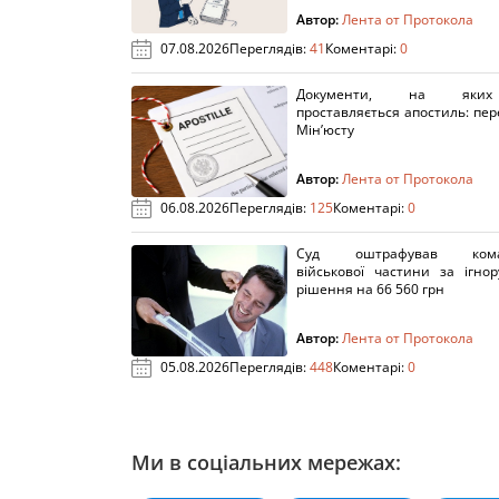
Автор:
Лента от Протокола
07.08.2026
Переглядів:
41
Коментарі:
0
Документи, на яки
проставляється апостиль: пере
Мін’юсту
Автор:
Лента от Протокола
06.08.2026
Переглядів:
125
Коментарі:
0
Суд оштрафував кома
військової частини за ігно
рішення на 66 560 грн
Автор:
Лента от Протокола
05.08.2026
Переглядів:
448
Коментарі:
0
Ми в соціальних мережах: