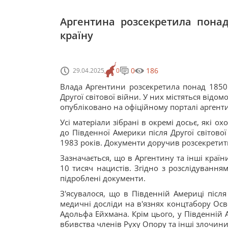
Аргентина розсекретила понад
країну
0
186
29.04.2025
0
Влада Аргентини розсекретила понад 1850 
Другої світової війни. У них містяться відо
опубліковано на офіційному порталі аргент
Усі матеріали зібрані в окремі досьє, які о
до Південної Америки після Другої світової
1983 років. Документи доручив розсекретит
Зазначається, що в Аргентину та інші країн
10 тисяч нацистів. Згідно з розслідуванн
підроблені документи.
З'ясувалося, що в Південній Америці післ
медичні досліди на в'язнях концтабору Осв
Адольфа Ейхмана. Крім цього, у Південній 
вбивства членів Руху Опору та інші злочини