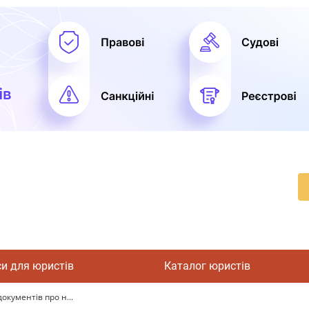
си для юристів
Каталог юристів
кументів про н...