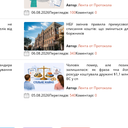
Автор:
Лента от Протокола
06.08.2026
Переглядів:
100
Коментарі:
0
х не
НБУ змінив правила примусово
лік від
списання коштів: що зміниться д
боржників
Автор:
Лента от Протокола
06.08.2026
Переглядів:
343
Коментарі:
0
ндира
Чоловік помер, але позик
рування
залишилася: як фраза «на йо
розсуд» коштувала дружині $1,1 млн
ВС у сп
Автор:
Лента от Протокола
05.08.2026
Переглядів:
540
Коментарі:
0