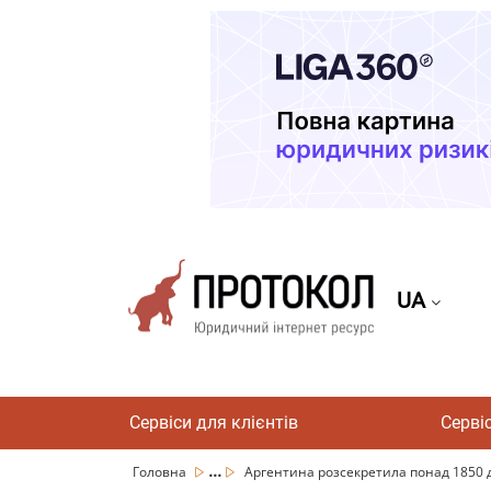
UA
Сервіси для клієнтів
Серві
...
Головна
Аргентина розсекретила понад 1850 до