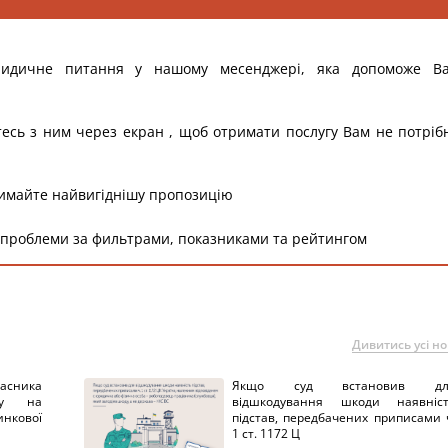
ридичне питання у нашому месенджері, яка допоможе В
тесь з ним через екран , щоб отримати послугу Вам не потріб
римайте найвигіднішу пропозицію
 проблеми за фильтрами, показниками та рейтингом
Дивитись усі н
ника
Якщо суд встановив дл
нку на
відшкодування шкоди наявніс
нкової
підстав, передбачених приписами 
1 ст. 1172 Ц