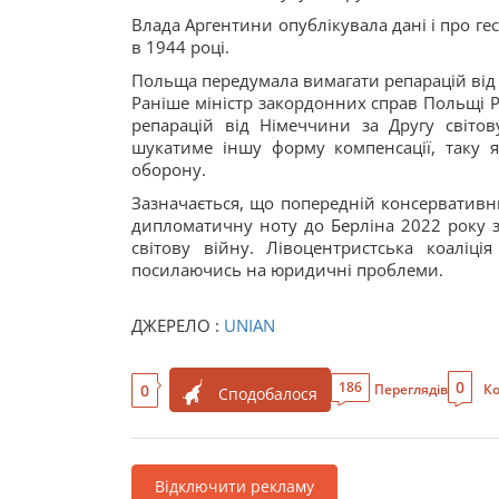
Влада Аргентини опублікувала дані і про гес
в 1944 році.
Польща передумала вимагати репарацій від 
Раніше міністр закордонних справ Польщі 
репарацій від Німеччини за Другу світов
шукатиме іншу форму компенсації, таку я
оборону.
Зазначається, що попередній консервативн
дипломатичну ноту до Берліна 2022 року з
світову війну. Лівоцентристська коаліц
посилаючись на юридичні проблеми.
ДЖЕРЕЛО :
UNIAN
0
186
0
Переглядів
Ко
Сподобалося
Відключити рекламу