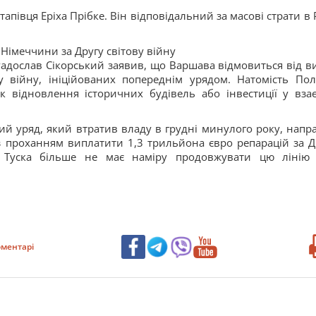
тапівця Еріха Прібке. Він відповідальний за масові страти в 
Німеччини за Другу світову війну
Радослав Сікорський заявив, що Варшава відмовиться від в
у війну, ініційованих попереднім урядом. Натомість По
к відновлення історичних будівель або інвестиції у вза
ий уряд, який втратив владу в грудні минулого року, напр
 проханням виплатити 1,3 трильйона євро репарацій за Д
ія Туска більше не має наміру продовжувати цю лінію 
ментарі