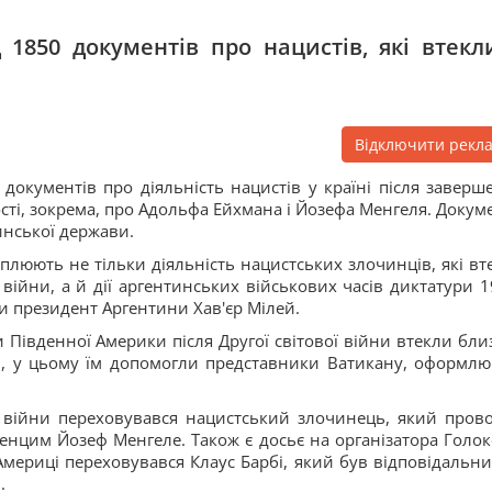
 1850 документів про нацистів, які втекл
Відключити рекл
документів про діяльність нацистів у країні після заверш
мості, зокрема, про Адольфа Ейхмана і Йозефа Менгеля. Докум
инської держави.
хоплюють не тільки діяльність нацистських злочинців, які вт
 війни, а й дії аргентинських військових часів диктатури 1
и президент Аргентини Хав'єр Мілей.
и Південної Америки після Другої світової війни втекли бли
ям, у цьому їм допомогли представники Ватикану, оформл
я війни переховувався нацистський злочинець, який пров
енцим Йозеф Менгеле. Також є досьє на організатора Голок
Америці переховувався Клаус Барбі, який був відповідальни
.