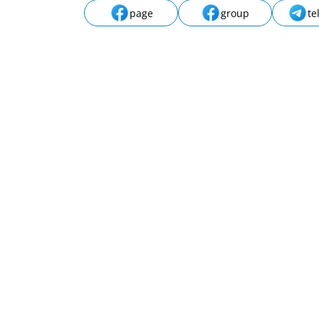
page
group
te