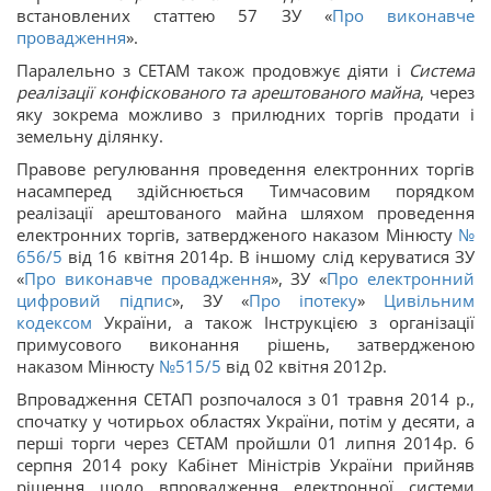
встановлених статтею 57 ЗУ «
Про виконавче
провадження
».
Паралельно з СЕТАМ також продовжує діяти і
Система
реалізації конфіскованого та арештованого майна
, через
яку зокрема можливо з прилюдних торгів продати і
земельну ділянку.
Правове регулювання проведення електронних торгів
насамперед здійснюється Тимчасовим порядком
реалізації арештованого майна шляхом проведення
електронних торгів, затвердженого наказом Мінюсту
№
656/5
від 16 квітня 2014р. В іншому слід керуватися ЗУ
«
Про виконавче провадження
», ЗУ «
Про електронний
цифровий підпис
», ЗУ «
Про іпотеку
»
Цивільним
кодексом
України, а також Інструкцією з організації
примусового виконання рішень, затвердженою
наказом Мінюсту
№515/5
від 02 квітня 2012р.
Впровадження СЕТАП розпочалося з 01 травня 2014 р.,
спочатку у чотирьох областях України, потім у десяти, а
перші торги через СЕТАМ пройшли 01 липня 2014р. 6
серпня 2014 року Кабінет Міністрів України прийняв
рішення щодо впровадження електронної системи