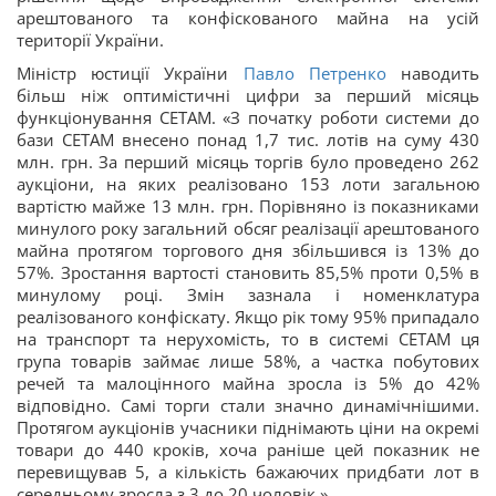
арештованого та конфіскованого майна на усій
території України.
Міністр юстиції України
Павло Петренко
наводить
більш ніж оптимістичні цифри за перший місяць
функціонування СЕТАМ. «З початку роботи системи до
бази СЕТАМ внесено понад 1,7 тис. лотів на суму 430
млн. грн. За перший місяць торгів було проведено 262
аукціони, на яких реалізовано 153 лоти загальною
вартістю майже 13 млн. грн. Порівняно із показниками
минулого року загальний обсяг реалізації арештованого
майна протягом торгового дня збільшився із 13% до
57%. Зростання вартості становить 85,5% проти 0,5% в
минулому році. Змін зазнала і номенклатура
реалізованого конфіскату. Якщо рік тому 95% припадало
на транспорт та нерухомість, то в системі СЕТАМ ця
група товарів займає лише 58%, а частка побутових
речей та малоцінного майна зросла із 5% до 42%
відповідно. Самі торги стали значно динамічнішими.
Протягом аукціонів учасники піднімають ціни на окремі
товари до 440 кроків, хоча раніше цей показник не
перевищував 5, а кількість бажаючих придбати лот в
середньому зросла з 3 до 20 чоловік.»