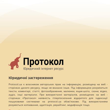
Юридичні застереження
Protocol.ua є власником авторських прав на інформацію, розміщену на веб -
сторінках даного ресурсу, якщо не вказано інше. Під інформацією розуміються
тексти, коментарі, статті, фотозображення, малюнки, ящик-шота, скани, відео,
аудіо, інші матеріали. При використанні матеріалів, розміщених на веб -
сторінках «Протокол» наявність гіперпосилання відкритого для індексації
пошуковими системами на protocol.ua обов`язкове. Під використанням
розуміється копіювання, адаптація, рерайтинг, модифікація тощо.