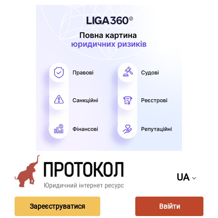
UA
Зареєструватися
Ввійти