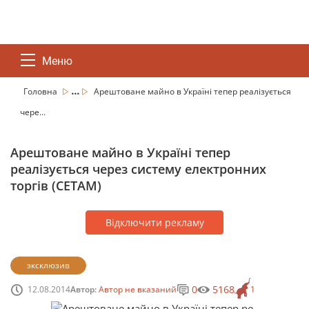
Меню
...
Головна
Арештоване майно в Україні тепер реалізується
чере...
Арештоване майно в Україні тепер
реалізується через систему електронних
торгів (СЕТАМ)
Відключити рекламу
эксклюзив
0
5168
12.08.2014
Автор:
Автор не вказаний
1