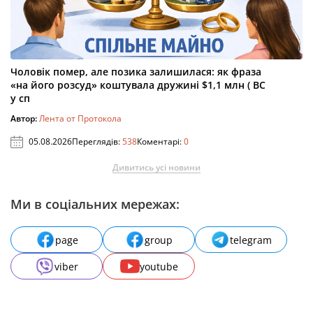
Чоловік помер, але позика залишилася: як фраза
«на його розсуд» коштувала дружині $1,1 млн ( ВС
у сп
Автор:
Лента от Протокола
05.08.2026
Переглядів:
538
Коментарі:
0
Дивитись усі новини
Ми в соціальних мережах:
page
group
telegram
viber
youtube