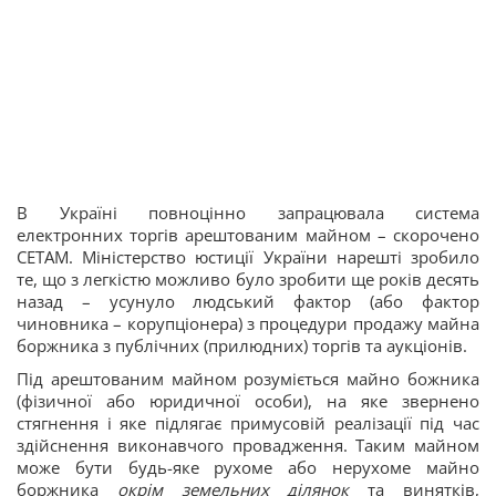
В Україні повноцінно запрацювала система
електронних торгів арештованим майном – скорочено
СЕТАМ. Міністерство юстиції України нарешті зробило
те, що з легкістю можливо було зробити ще років десять
назад – усунуло людський фактор (або фактор
чиновника – корупціонера) з процедури продажу майна
боржника з публічних (прилюдних) торгів та аукціонів.
Під арештованим майном розуміється майно божника
(фізичної або юридичної особи), на яке звернено
стягнення і яке підлягає примусовій реалізації під час
здійснення виконавчого провадження. Таким майном
може бути будь-яке рухоме або нерухоме майно
боржника
окрім земельних ділянок
та винятків,