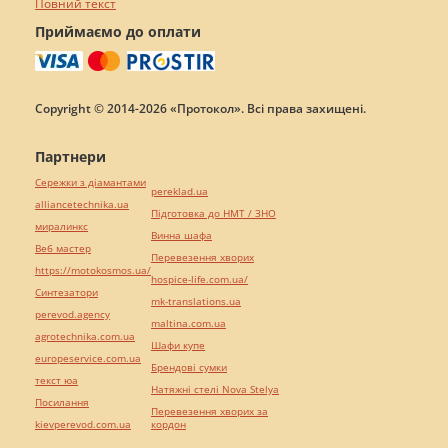
Повний текст
Приймаємо до оплати
Copyright © 2014-2026 «Протокол». Всі права захищені.
Партнери
Сережки з діамантами
pereklad.ua
alliancetechnika.ua
Підготовка до НМТ / ЗНО
миралинкс
Винна шафа
Веб мастер
Перевезення хворих
https://motokosmos.ua/
hospice-life.com.ua/
Синтезатори
mk-translations.ua
perevod.agency
maltina.com.ua
agrotechnika.com.ua
Шафи купе
europeservice.com.ua
Брендові сумки
текст юа
Натяжні стелі Nova Stelya
Посилання
Перевезення хворих за
kievperevod.com.ua
кордон