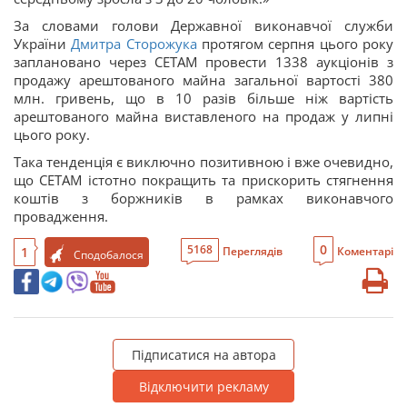
За словами голови Державної виконавчої служби
України
Дмитра Сторожука
протягом серпня цього року
заплановано через СЕТАМ провести 1338 аукціонів з
продажу арештованого майна загальної вартості 380
млн. гривень, що в 10 разів більше ніж вартість
арештованого майна виставленого на продаж у липні
цього року.
Така тенденція є виключно позитивною і вже очевидно,
що СЕТАМ істотно покращить та прискорить стягнення
коштів з боржників в рамках виконавчого
провадження.
0
5168
1
Переглядів
Коментарі
Сподобалося
Підписатися на автора
Відключити рекламу