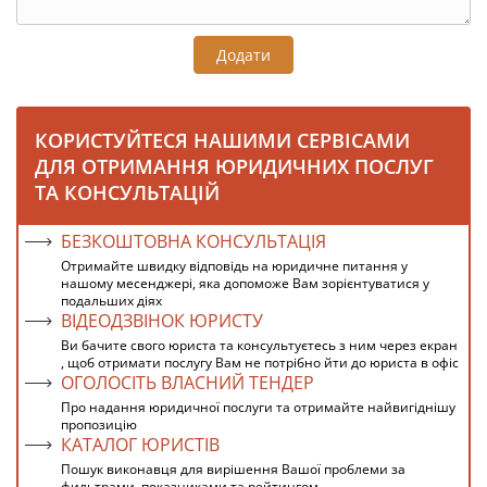
Додати
КОРИСТУЙТЕСЯ НАШИМИ СЕРВІСАМИ
ДЛЯ ОТРИМАННЯ ЮРИДИЧНИХ ПОСЛУГ
ТА КОНСУЛЬТАЦІЙ
БЕЗКОШТОВНА КОНСУЛЬТАЦІЯ
Отримайте швидку відповідь на юридичне питання у
нашому месенджері, яка допоможе Вам зорієнтуватися у
подальших діях
ВІДЕОДЗВІНОК ЮРИСТУ
Ви бачите свого юриста та консультуєтесь з ним через екран
, щоб отримати послугу Вам не потрібно йти до юриста в офіс
ОГОЛОСІТЬ ВЛАСНИЙ ТЕНДЕР
Про надання юридичної послуги та отримайте найвигіднішу
пропозицію
КАТАЛОГ ЮРИСТІВ
Пошук виконавця для вирішення Вашої проблеми за
фильтрами, показниками та рейтингом