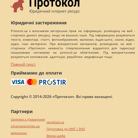
Юридичні застереження
Protocol.ua є власником авторських прав на інформацію, розміщену на веб -
сторінках даного ресурсу, якщо не вказано інше. Під інформацією розуміються
тексти, коментарі, статті, фотозображення, малюнки, ящик-шота, скани, відео,
аудіо, інші матеріали. При використанні матеріалів, розміщених на веб -
сторінках «Протокол» наявність гіперпосилання відкритого для індексації
пошуковими системами на protocol.ua обов`язкове. Під використанням
розуміється копіювання, адаптація, рерайтинг, модифікація тощо.
Повний текст
Приймаємо до оплати
Copyright © 2014-2026 «Протокол». Всі права захищені.
Партнери
Сережки з діамантами
pereklad.ua
alliancetechnika.ua
Підготовка до НМТ / ЗНО
миралинкс
Винна шафа