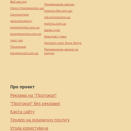
Веб мастер
Перевезення хворих
https://motokosmos.ua/
hospice-life.com.ua/
Синтезатори
mk-translations.ua
perevod.agency
maltina.com.ua
agrotechnika.com.ua
Шафи купе
europeservice.com.ua
Брендові сумки
текст юа
Натяжні стелі Nova Stelya
Посилання
Перевезення хворих за
kievperevod.com.ua
кордон
Про проект
Реклама на "Протокол"
"Протокол" без реклами!
Карта сайту
Тендер на юридичну послугу
Угода користувача