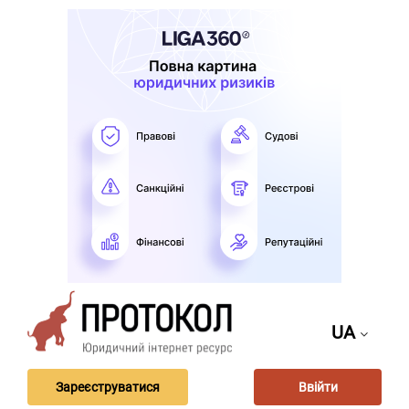
UA
Зареєструватися
Ввійти