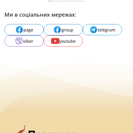
Ми в соціальних мережах:
page
group
telegram
viber
youtube