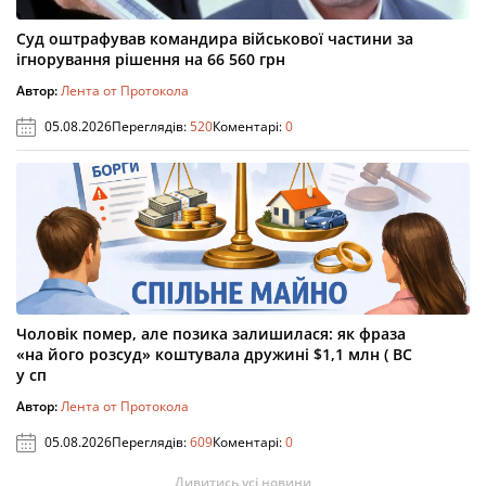
Суд оштрафував командира військової частини за
ігнорування рішення на 66 560 грн
Автор:
Лента от Протокола
05.08.2026
Переглядів:
520
Коментарі:
0
Чоловік помер, але позика залишилася: як фраза
«на його розсуд» коштувала дружині $1,1 млн ( ВС
у сп
Автор:
Лента от Протокола
05.08.2026
Переглядів:
609
Коментарі:
0
Дивитись усі новини