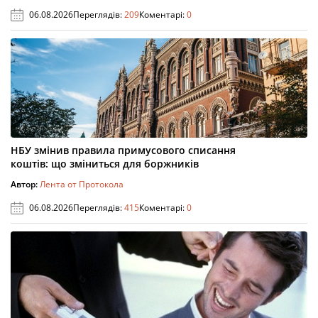
06.08.2026
Переглядів:
209
Коментарі:
0
НБУ змінив правила примусового списання
коштів: що зміниться для боржників
Автор:
Лента от Протокола
06.08.2026
Переглядів:
415
Коментарі:
0