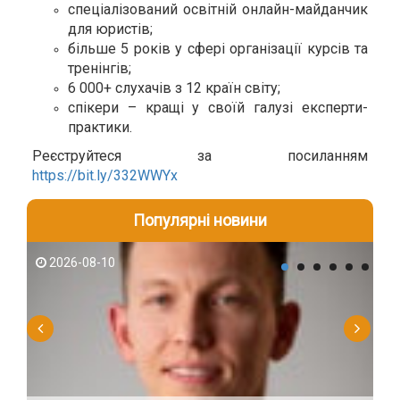
спеціалізований освітній онлайн-майданчик
для юристів;
більше 5 років у сфері організації курсів та
тренінгів;
6 000+ слухачів з 12 країн світу;
спікери – кращі у своїй галузі експерти-
практики.
Реєструйтеся за посиланням
https://bit.ly/332WWYx
Популярні новини
2026-08-10
2