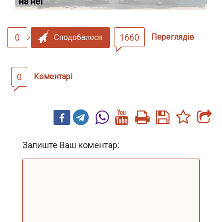
на неї
ек
0
1660
Переглядів
Сподобалося
0
Коментарі
Залиште Ваш коментар: