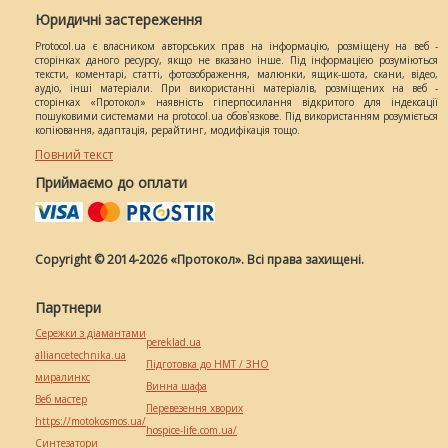
Юридичні застереження
Protocol.ua є власником авторських прав на інформацію, розміщену на веб -
сторінках даного ресурсу, якщо не вказано інше. Під інформацією розуміються
тексти, коментарі, статті, фотозображення, малюнки, ящик-шота, скани, відео,
аудіо, інші матеріали. При використанні матеріалів, розміщених на веб -
сторінках «Протокол» наявність гіперпосилання відкритого для індексації
пошуковими системами на protocol.ua обов`язкове. Під використанням розуміється
копіювання, адаптація, рерайтинг, модифікація тощо.
Повний текст
Приймаємо до оплати
Copyright © 2014-2026 «Протокол». Всі права захищені.
Партнери
Сережки з діамантами
pereklad.ua
alliancetechnika.ua
Підготовка до НМТ / ЗНО
миралинкс
Винна шафа
Веб мастер
Перевезення хворих
https://motokosmos.ua/
hospice-life.com.ua/
Синтезатори