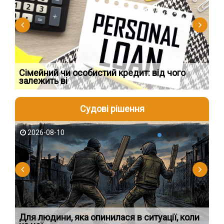
Сімейний чи особистий кредит: від чого
Пр
залежить ві
по
Судові рішення
2026-08-10
2
Для людини, яка опинилася в ситуації, коли
У 