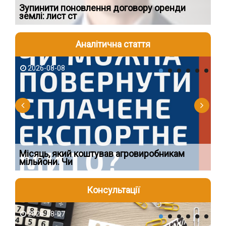
ня
Зупинити поновлення договору оренди
Па
землі: лист ст
го
Аналітична стаття
2026-08-08
2
Ї
Місяць, який коштував агровиробникам
Ог
мільйони. Чи
що
Консультації
2026-08-07
2