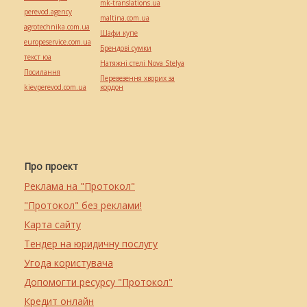
mk-translations.ua
perevod.agency
maltina.com.ua
agrotechnika.com.ua
Шафи купе
europeservice.com.ua
Брендові сумки
текст юа
Натяжні стелі Nova Stelya
Посилання
Перевезення хворих за
kievperevod.com.ua
кордон
Про проект
Реклама на "Протокол"
"Протокол" без реклами!
Карта сайту
Тендер на юридичну послугу
Угода користувача
Допомогти ресурсу "Протокол"
Кредит онлайн