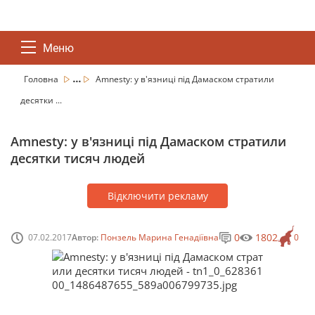
Меню
...
Головна
Amnesty: у в'язниці під Дамаском стратили
десятки ...
Amnesty: у в'язниці під Дамаском стратили
десятки тисяч людей
Відключити рекламу
0
1802
07.02.2017
Автор:
Понзель Марина Генадіївна
0