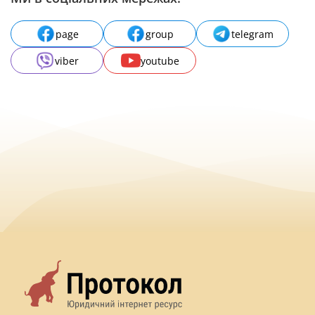
page
group
telegram
viber
youtube