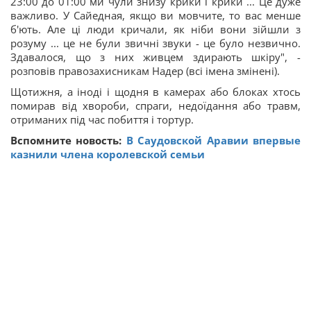
23:00 до 01:00 ми чули знизу крики і крики ... Це дуже
важливо. У Сайедная, якщо ви мовчите, то вас менше
б'ють. Але ці люди кричали, як ніби вони зійшли з
розуму ... це не були звичні звуки - це було незвично.
Здавалося, що з них живцем здирають шкіру", -
розповів правозахисникам Надер (всі імена змінені).
Щотижня, а іноді і щодня в камерах або блоках хтось
помирав від хвороби, спраги, недоїдання або травм,
отриманих під час побиття і тортур.
Вспомните новость:
В Саудовской Аравии впервые
казнили члена королевской семьи