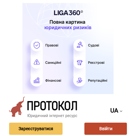
UA
Зареєструватися
Ввійти