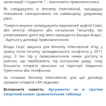
організацій і студентів ", - зазначають правозахисники.
Як стверджують в Amnesty International, процедура
повішення санкціонована на найвищому урядовому
рівні.
"Смертні вироки затверджують верховний муфтій Сирії,
або міністр оборони або начальник Генштабу, які
уповноважені діяти від імені президента Башара Асада",
- йдеться у доповіді правозахисників.
Влада Сирії закрила для Amnesty International в'їзд у
країну після початку громадянського конфлікту у 2011
році. З тих пір у правозахисників немає доступу в
райони, що перебувають під контролем уряду, тому
більшість інтерв'ю записали на території південної
Туреччини або телефоном.
За словами Amnesty International, для цієї доповіді
провели інтерв'ю з 84 свідками.
Вспомните новость:
Аргументы за и против
смертной казни: сравнительная таблица