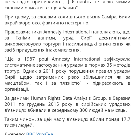
це занадто принизливо [...] Я навіть не знаю, якими
словами описати те, що я бачив".
При цьому, за словами колишнього в'язня Саміра, били
вкрай жорстоко, фактично нестерпно.
Правозахисники Amnesty International наполягають, що,
за їхніми даними, уряд Сирії десятиліттями
використовував тортури і насильницькі зникнення як
засіб придушення інакомислення.
"Ще в 1987 році Amnesty International зафіксувала
систематичне застосування урядом в тюрмах 35 методів
тортур. Однак з 2011 року порушення правил урядом
Сирії щодо затриманих різко збільшилися як за
масштабом, так і за тяжкістю", - підкреслюють в
організації.
За даними Human Rights Data Analysis Group, з березня
2011 по грудень 2015 року в сирійських урядових
в'язницях вбивали в середньому 300 людей на місяць.
Таким чином, за цей час у в'язницях вбили понад 17,7
тисяч людей.
Джерело:
BBC Україна