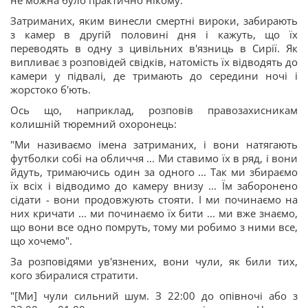
не можна було практично нікому.
Затриманих, яким винесли смертні вироки, забирають
з камер в другій половині дня і кажуть, що їх
переводять в одну з цивільних в'язниць в Сирії. Як
випливає з розповідей свідків, натомість їх відводять до
камери у підвалі, де тримають до середини ночі і
жорстоко б'ють.
Ось що, наприклад, розповів правозахисникам
колишній тюремний охоронець:
"Ми називаємо імена затриманих, і вони натягають
футболки собі на обличчя ... Ми ставимо їх в ряд, і вони
йдуть, тримаючись один за одного ... Так ми збираємо
їх всіх і відводимо до камеру внизу ... Їм заборонено
сідати - вони продовжують стояти. І ми починаємо на
них кричати ... ми починаємо їх бити ... ми вже знаємо,
що вони все одно помруть, тому ми робимо з ними все,
що хочемо".
За розповідями ув'язнених, вони чули, як били тих,
кого збиралися стратити.
"[Ми] чули сильний шум. З 22:00 до опівночі або з