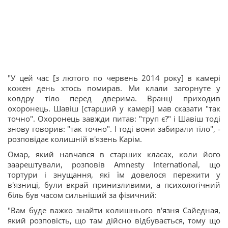
"У цей час [з лютого по червень 2014 року] в камері
кожен день хтось помирав. Ми клали загорнуте у
ковдру тіло перед дверима. Вранці приходив
охоронець. Шавіш [старший у камері] мав сказати "так
точно". Охоронець завжди питав: "труп є?" і Шавіш тоді
знову говорив: "так точно". І тоді вони забирали тіло", -
розповідає колишній в'язень Карім.
Омар, який навчався в старших класах, коли його
заарештували, розповів Amnesty International, що
тортури і знущання, які їм довелося пережити у
в'язниці, були вкрай принизливими, а психологічний
біль був часом сильніший за фізичний:
"Вам буде важко знайти колишнього в'язня Сайедная,
який розповість, що там дійсно відбувається, тому що