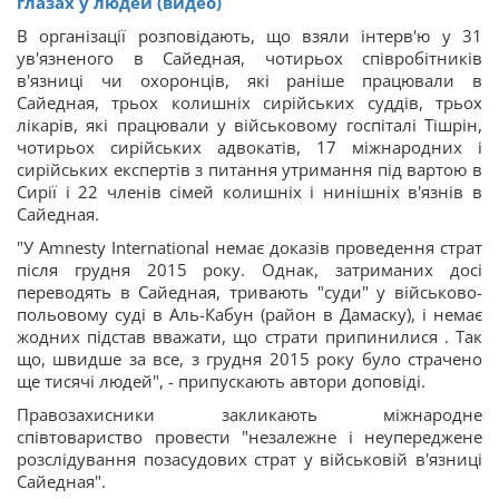
глазах у людей (видео)
В організації розповідають, що взяли інтерв'ю у 31
ув'язненого в Сайедная, чотирьох співробітників
в'язниці чи охоронців, які раніше працювали в
Сайедная, трьох колишніх сирійських суддів, трьох
лікарів, які працювали у військовому госпіталі Тішрін,
чотирьох сирійських адвокатів, 17 міжнародних і
сирійських експертів з питання утримання під вартою в
Сирії і 22 членів сімей колишніх і нинішніх в'язнів в
Сайедная.
"У Amnesty International немає доказів проведення страт
після грудня 2015 року. Однак, затриманих досі
переводять в Сайедная, тривають "суди" у військово-
польовому суді в Аль-Кабун (район в Дамаску), і немає
жодних підстав вважати, що страти припинилися . Так
що, швидше за все, з грудня 2015 року було страчено
ще тисячі людей", - припускають автори доповіді.
Правозахисники закликають міжнародне
співтовариство провести "незалежне і неупереджене
розслідування позасудових страт у військовій в'язниці
Сайедная".