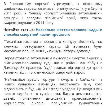
В "червоному корпусі" утримують в основному
цивільних, заарештованих з початку конфлікту в Сирії в
2011 році. У "білому корпусі" більшість затриманих -
офіцери і солдати сирійської армії, яких також
заарештовували з 2011 року.
Читайте статью:
Насколько жесток человек: виды и
способы смертной казни прошлого
"Тисячі затриманих з червоного корпусу вбили під час
таємних позасудових страт… Ці вбивства були
масовими повішенням", - пишуть автори доповіді.
Перед стратою затриманим виносили смертні вироки у
військово-польовому суді, що в районі Аль-Кабун в
Дамаску. Як правило, "суд" тривав від однієї до трьох
хвилин, після чого виносили смертний вирок.
"Найчастіше арешт, тортури і смерть в Сайедная та
інших урядових в'язницях загрожують тим, кого
підозрюють в будь-якій незгоді з урядом. Це люди з усіх
верств сирійського суспільства. Багато демонстрантів,
давніх політичних дисидентів, правозахисників,
журналістів, лікарів, працівників гуманітарних