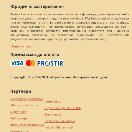
Юридичні застереження
Protocol.ua є власником авторських прав на інформацію, розміщену на веб -
сторінках даного ресурсу, якщо не вказано інше. Під інформацією розуміються
тексти, коментарі, статті, фотозображення, малюнки, ящик-шота, скани, відео,
аудіо, інші матеріали. При використанні матеріалів, розміщених на веб -
сторінках «Протокол» наявність гіперпосилання відкритого для індексації
пошуковими системами на protocol.ua обов`язкове. Під використанням
розуміється копіювання, адаптація, рерайтинг, модифікація тощо.
Повний текст
Приймаємо до оплати
Copyright © 2014-2026 «Протокол». Всі права захищені.
Партнери
Сережки з діамантами
pereklad.ua
alliancetechnika.ua
Підготовка до НМТ / ЗНО
миралинкс
Винна шафа
Веб мастер
Перевезення хворих
https://motokosmos.ua/
hospice-life.com.ua/
Синтезатори