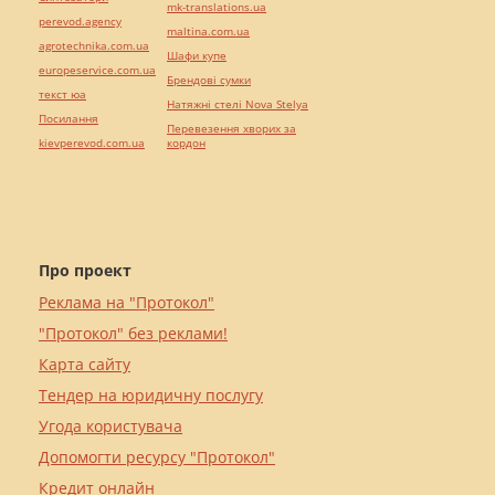
mk-translations.ua
perevod.agency
maltina.com.ua
agrotechnika.com.ua
Шафи купе
europeservice.com.ua
Брендові сумки
текст юа
Натяжні стелі Nova Stelya
Посилання
Перевезення хворих за
kievperevod.com.ua
кордон
Про проект
Реклама на "Протокол"
"Протокол" без реклами!
Карта сайту
Тендер на юридичну послугу
Угода користувача
Допомогти ресурсу "Протокол"
Кредит онлайн