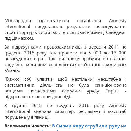
Міжнародна правозахисна організація Amnesty
International представила результати розслідування
страт і тортур у сирійській військовій в'язниці Сайедная
під Дамаском.
За підрахунками правозахисників, з вересня 2011 по
грудень 2015 року там провели від 5 000 до 13 000
позасудових страт. Такі висновки зробили на підставі
свідчень колишніх співробітників в'язниці і колишніх
в'язнів.
"Важко собі уявити, щоб настільки масштабна і
систематична діяльність не була санкціонована
вищими посадовими особами уряду Сирії", -
підкреслюють автори доповіді.
З грудня 2015 по грудень 2016 року Amnesty
International вивчала характер, регламент і масштаб
порушень у в'язниці.
Вспомните новость:
В Сирии вору отрубили руку на