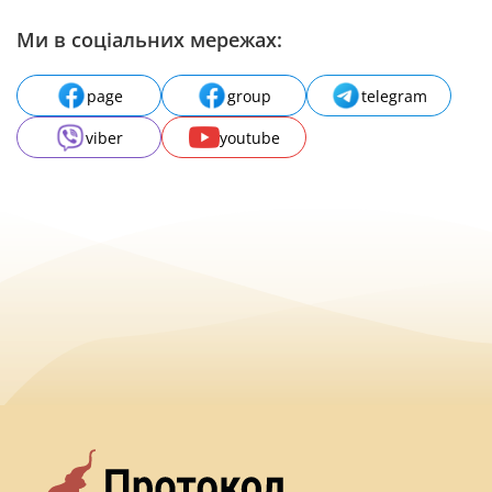
Ми в соціальних мережах:
page
group
telegram
viber
youtube