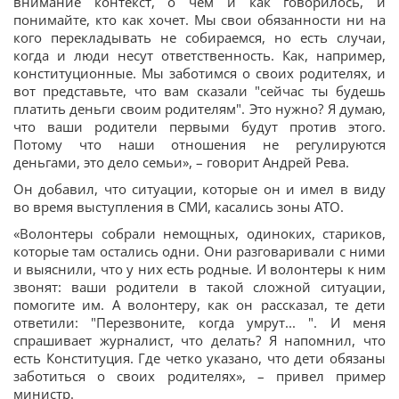
внимание контекст, о чем и как говорилось, и
понимайте, кто как хочет. Мы свои обязанности ни на
кого перекладывать не собираемся, но есть случаи,
когда и люди несут ответственность. Как, например,
конституционные. Мы заботимся о своих родителях, и
вот представьте, что вам сказали "сейчас ты будешь
платить деньги своим родителям". Это нужно? Я думаю,
что ваши родители первыми будут против этого.
Потому что наши отношения не регулируются
деньгами, это дело семьи», – говорит Андрей Рева.
Он добавил, что ситуации, которые он и имел в виду
во время выступления в СМИ, касались зоны АТО.
«Волонтеры собрали немощных, одиноких, стариков,
которые там остались одни. Они разговаривали с ними
и выяснили, что у них есть родные. И волонтеры к ним
звонят: ваши родители в такой сложной ситуации,
помогите им. А волонтеру, как он рассказал, те дети
ответили: "Перезвоните, когда умрут... ". И меня
спрашивает журналист, что делать? Я напомнил, что
есть Конституция. Где четко указано, что дети обязаны
заботиться о своих родителях», – привел пример
министр.