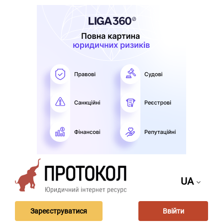
UA
Зареєструватися
Ввійти