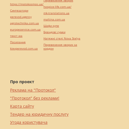
Перевезення хворих
https://motokosmos.ua/
hospice-life.com.ua/
Синтезатори
mk-translations.ua
perevod.agency
maltina.com.ua
agrotechnika.com.ua
Шафи купе
europeservice.com.ua
Брендові сумки
текст юа
Натяжні стелі Nova Stelya
Посилання
Перевезення хворих за
kievperevod.com.ua
кордон
Про проект
Реклама на "Протокол"
"Протокол" без реклами!
Карта сайту
Тендер на юридичну послугу
Угода користувача