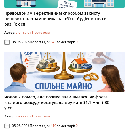
Правомірним і ефективним способом захисту
речових прав замовника на об’єкт будівництва в
разі їх осп
Автор:
Лента от Протокола
05.08.2026
Переглядів:
343
Коментарі:
0
Чоловік помер, але позика залишилася: як фраза
«на його розсуд» коштувала дружині $1,1 млн ( ВС
у сп
Автор:
Лента от Протокола
05.08.2026
Переглядів:
419
Коментарі:
0