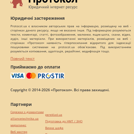
Юридичні застереження
Protocol.ua є власником авторських прав на інформацію, розміщену на веб -
сторінках даного ресурсу, якщо не вказано інше. Під інформацією розуміються
тексти, коментарі, статті, фотозображення, малюнки, ящик-шота, скани, відео,
аудіо, інші матеріали. При використанні матеріалів, розміщених на веб -
сторінках «Протокол» наявність гіперпосилання відкритого для індексації
пошуковими системами на protocol.ua обов`язкове. Під використанням
розуміється копіювання, адаптація, рерайтинг, модифікація тощо.
Повний текст
Приймаємо до оплати
Copyright © 2014-2026 «Протокол». Всі права захищені.
Партнери
Сережки з діамантами
pereklad.ua
alliancetechnika.ua
Підготовка до НМТ / ЗНО
миралинкс
Винна шафа
Веб мастер