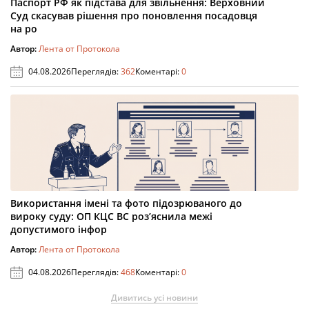
Паспорт РФ як підстава для звільнення: Верховний
Суд скасував рішення про поновлення посадовця
на ро
Автор:
Лента от Протокола
04.08.2026
Переглядів:
362
Коментарі:
0
Використання імені та фото підозрюваного до
вироку суду: ОП КЦС ВС роз’яснила межі
допустимого інфор
Автор:
Лента от Протокола
04.08.2026
Переглядів:
468
Коментарі:
0
Дивитись усі новини