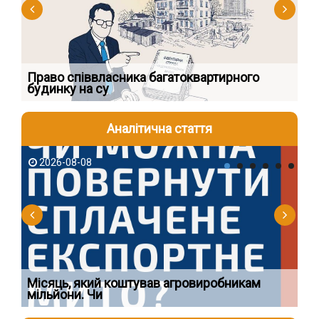
к
Право співвласника багатоквартирного
Як
будинку на су
шк
Аналітична стаття
2026-08-08
2
Ї
Місяць, який коштував агровиробникам
Ог
мільйони. Чи
що