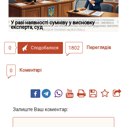
У разі наявності сумніву у висновку
Як
експерта, суд
вк
0
1802
Переглядів
Сподобалося
0
Коментарі
Залиште Ваш коментар: