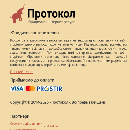
Юридичні застереження
Protocol.ua є власником авторських прав на інформацію, розміщену на веб -
сторінках даного ресурсу, якщо не вказано інше. Під інформацією розуміються
тексти, коментарі, статті, фотозображення, малюнки, ящик-шота, скани, відео,
аудіо, інші матеріали. При використанні матеріалів, розміщених на веб -
сторінках «Протокол» наявність гіперпосилання відкритого для індексації
пошуковими системами на protocol.ua обов`язкове. Під використанням розуміється
копіювання, адаптація, рерайтинг, модифікація тощо.
Повний текст
Приймаємо до оплати
Copyright © 2014-2026 «Протокол». Всі права захищені.
Партнери
Сережки з діамантами
pereklad.ua