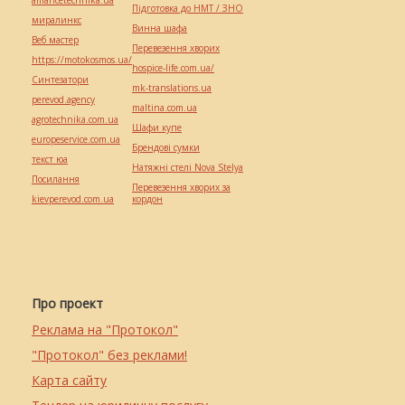
alliancetechnika.ua
Підготовка до НМТ / ЗНО
миралинкс
Винна шафа
Веб мастер
Перевезення хворих
https://motokosmos.ua/
hospice-life.com.ua/
Синтезатори
mk-translations.ua
perevod.agency
maltina.com.ua
agrotechnika.com.ua
Шафи купе
europeservice.com.ua
Брендові сумки
текст юа
Натяжні стелі Nova Stelya
Посилання
Перевезення хворих за
kievperevod.com.ua
кордон
Про проект
Реклама на "Протокол"
"Протокол" без реклами!
Карта сайту