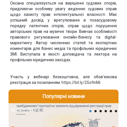
Оксана спеціалізується на вирішенні судових спорів,
приділяючи особливу увагу веденню судових справ
щодо захисту прав інтелектуальної власності. Має
успішний досвід у врегулюванні в позасудовому
порядку патентних спорів, справ щодо порушення
авторських прав на музичні твори. Вивчає особливості
правового регулювання онлайн-бізнесу та digital-
маркетингу. Автор численних статей та експертних
коментарів для бізнес медіа та профільних юридичних
ЗМІ. Виступала в якості доповідача та лектора на
профільних юридичних заходах.
.
Участь у вебінарі безкоштовна, але обов'язкова
реєстрація за посиланням:
https://bit.ly/2So9nMi
Популярні новини
2026-08-07
2