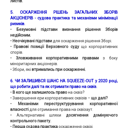
листів.
5. ОСКАРЖЕННЯ РІШЕНЬ ЗАГАЛЬНИХ ЗБОРІВ
АКЦІОНЕРІВ - судова практика та механізми мінімізації
ризиків.
•
Безумовні підстави
визнання рішення Зборів
недійсним.
•
Неочікувані підстави
для оскарження рішення Зборі.
•
Правові позиції Верховного суду
що корпоративних
спорів.
•
Зловживання корпоративними правами
з боку
міноритарних акціонерів.
• Збори, які
втримались при оскарженні.
6. ЧИ ЗАЛИШИВСЯ ШАНС НА SQUEEZE-OUT у 2020 році,
що робити далі та як отримати право на сквіз.
•
В кого ще залишилось право
на сквіз?
• Завершення ери корпоративних сквізів –
що далі?
•
Механізми переструктурування корпоративної
власності
для отримання права на сквізаут.
• Альтернативні шляхи
досягнення домінуючого
контрольного пакету.
•
Перша судова практика
оскарження сквізі.