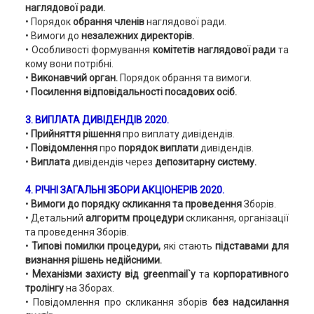
наглядової ради.
• Порядок
обрання членів
наглядової ради.
• Вимоги до
незалежних директорів.
• Особливості формування
комітетів наглядової ради
та
кому вони потрібні.
•
Виконавчий орган.
Порядок обрання та вимоги.
•
Посилення відповідальності посадових осіб.
3. ВИПЛАТА ДИВІДЕНДІВ 2020.
•
Прийняття рішення
про виплату дивідендів.
•
Повідомлення
про
порядок виплати
дивідендів.
•
Виплата
дивідендів через
депозитарну систему.
4. РІЧНІ ЗАГАЛЬНІ ЗБОРИ АКЦІОНЕРІВ 2020.
•
Вимоги до порядку скликання та проведення
Зборів.
• Детальний
алгоритм процедури
скликання, організації
та проведення Зборів.
•
Типові помилки процедури,
які стають
підставами для
визнання рішень недійсними.
•
Механізми захисту від greenmail`у
та
корпоративного
тролінгу
на Зборах.
• Повідомлення про скликання зборів
без надсилання