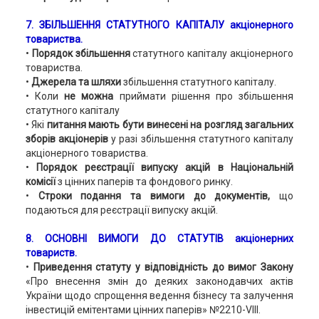
7. ЗБІЛЬШЕННЯ СТАТУТНОГО КАПІТАЛУ акціонерного
товариства.
•
Порядок збільшення
статутного капіталу акціонерного
товариства.
•
Джерела та шляхи
збільшення статутного капіталу.
• Коли
не можна
приймати рішення про збільшення
статутного капіталу
• Які
питання мають бути винесені на розгляд загальних
зборів акціонерів
у разі збільшення статутного капіталу
акціонерного товариства.
•
Порядок реєстрації випуску акцій в Національній
комісії
з цінних паперів та фондового ринку.
•
Строки подання та вимоги до документів,
що
подаються для реєстрації випуску акцій.
8. ОСНОВНІ ВИМОГИ ДО СТАТУТІВ акціонерних
товариств.
•
Приведення статуту у відповідність до вимог Закону
«Про внесення змін до деяких законодавчих актів
України щодо спрощення ведення бізнесу та залучення
інвестицій емітентами цінних паперів» №2210-VIII.