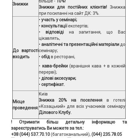
більше -
10%!
Знижки
Знижки для постійних клієнтів!
Знижка
при посиланні на сайт ДК: 3%.
•
участь у семінарі;
•
консультації
експертів;
•
відповіді
на запитання, що Вас
цікавлять,
•
аналітичні та презентаційні матеріали
до
До вартості
семінару;
входить
•
обід
в ресторані,
•
кава-брейки
(вранішня кава + в кожній
перерві);
•
ділові аксесуари;
•
сертифікат.
Київ
Знижка 20% на поселення
в
готелі
Місце
«Козацький» для всіх учасників семінару
проведення:
Ділового Клубу.
! Отримати більш детальну інформацю та
зареєструватись Ви можете за тел.:
+38 (044) 537.70.10
(багатоканальний),
(044) 235.78.05