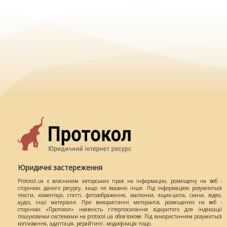
Юридичні застереження
Protocol.ua є власником авторських прав на інформацію, розміщену на веб -
сторінках даного ресурсу, якщо не вказано інше. Під інформацією розуміються
тексти, коментарі, статті, фотозображення, малюнки, ящик-шота, скани, відео,
аудіо, інші матеріали. При використанні матеріалів, розміщених на веб -
сторінках «Протокол» наявність гіперпосилання відкритого для індексації
пошуковими системами на protocol.ua обов`язкове. Під використанням розуміється
копіювання, адаптація, рерайтинг, модифікація тощо.