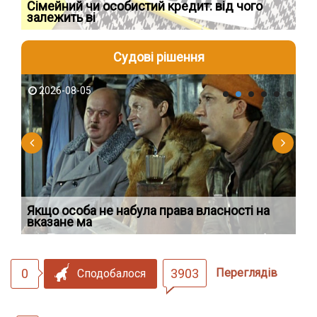
Сімейний чи особистий кредит: від чого
Пр
залежить ві
по
Судові рішення
2026-08-05
2
Якщо особа не набула права власності на
Ді
вказане ма
по
0
3903
Переглядів
Сподобалося