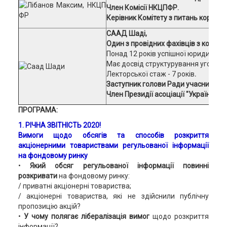
Член
Комісії НКЦПФР.
Керівник Комітету з питань корпора
СААД Шаді,
Один з провідних фахівців з корпор
Понад 12 років успішної юридичної
Має досвід структурування угод M&A
Лекторської стаж - 7 років
.
Заступник голови Ради учасників Н
Член Президії асоціації "Українські 
ПРОГРАМА:
1. РІЧНА ЗВІТНІСТЬ 2020!
Вимоги щодо обсягів та способів розкриття
акціонерними товариствами регульованої інформації
на фондовому ринку
•
Який обсяг регульованої інформації повинні
розкривати
на фондовому ринку:
/ приватні акціонерні товариства;
/ акціонерні товариства, які не здійснили публічну
пропозицію акцій?
•
У чому полягає лібералізація вимог
щодо розкриття
інформації?