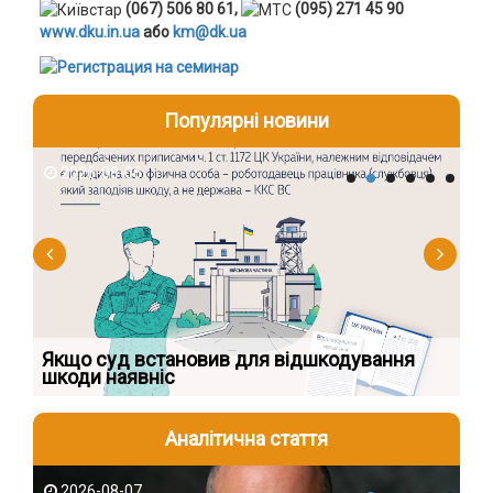
(067) 506 80 61,
(095) 271 45 90
www.dku.in.ua
або
km@dk.ua
Популярні новини
2026-08-06
2
Якщо суд встановив для відшкодування
До
шкоди наявніс
ап
Аналітична стаття
2026-08-07
2