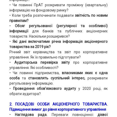
• Чи повинні ПрАТ розкривати проміжну (квартальну)
інформацію на фондовому ринку?
• Коли треба розпочинати подавати
звітність по новим
правилам?
•
Обсяг регульованої (регулярної та особливої)
інформації
для банків та публічних акціонерних
товариств. Наскільки розширився?
•
Які дані включатиме річна інформація акціонерного
товариства за 2019 рік?
Річний звіт керівництва та звіт про корпоративне
управління. Як їх правильно підготувати?
•
Аудиторська перевірка звіту
про корпоративне
управління. Які особливості?
• Чи повинні підприємства,
власниками яких є одна
особа
та
становлять суспільний інтерес,
розкривати
регульовану інформацію.
•
Проведення обов’язкового аудиту
у 2020 році, як
обрати аудитора?
2. ПОСАДОВІ ОСОБИ АКЦІОНЕРНОГО ТОВАРИСТВА.
Підвищення вимог до рівня корпоративного управління
•
Наглядова рада.
Переваги повноцінної
дієвої