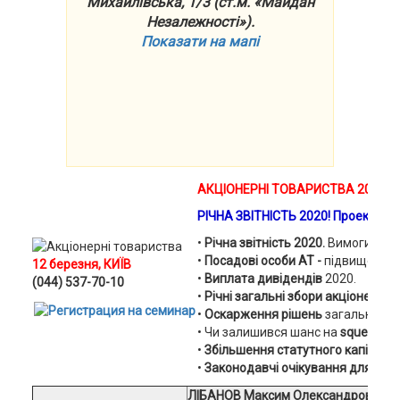
Михайлівська, 1/3 (ст.м. «Майдан
Незалежності»).
Показати на мапі
АКЦІОНЕРНІ ТОВАРИСТВА 2020!
РІЧНА ЗВІТНІСТЬ 2020!
Проекти ЗМ
•
Річна звітність 2020.
Вимоги щодо
•
Посадові особи АТ -
підвищення 
12 березня, КИЇВ
•
Виплата дивідендів
2020.
(044) 537-70-10
•
Річні загальні збори акціонерів 2
•
Оскарження рішень
загальних збо
• Чи залишився шанс на
squeeze-o
•
Збільшення статутного капіталу
•
Законодавчі очікування для корп
ЛІБАНОВ Максим Олександрович
,