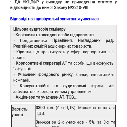
•
Дії НКЦПФР у випадку не приведення статуту у
відповідність до вимог Закону №2210-VIII.
Відповіді на індивідуальні запитання учасників.
Цільова аудиторія семінару:
•
Керівники та посадові особи підприємств.
•
Представники
Правління,
Наглядових рад,
Ревізійних комісій
акціонерних товариств.
•
Юристи,
що практикують у сфері корпоративного
права.
•
Корпоративні секретарі
АТ та особи, що виконують
їх функції.
•
Учасники фондового ринку,
банки, інвестиційні
компанії.
•
Консультаційні та аудиторські фірми,
які
займаються корпоративним управлінням.
•
Акціонери та учасники АТ, ТОВ...
3300 грн.
(без ПДВ). Можлива оплата з
Вартість
ПДВ.
участі
Знижки
за 2-х учасників -
5%;
за 3-х та