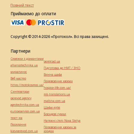
Повний текст
Приймаємо до оплати
Copyright © 2014-2026 «Протокол». Всі права захищені.
Партнери
Сережки з діамантами
pereklad.ua
alliancetechnika.ua
Підготовка до НМТ / ЗНО
миралинкс
Винна шафа
Веб мастер
Перевезення хворих
https://motokosmos.ua/
hospice-life.com.ua/
Синтезатори
mk-translations.ua
perevod.agency
maltina.com.ua
agrotechnika.com.ua
Шафи купе
europeservice.com.ua
Брендові сумки
текст юа
Натяжні стелі Nova Stelya
Посилання
Перевезення хворих за
kievperevod.com.ua
кордон