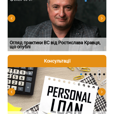
Огляд практики ВС від Ростислава Кравця,
Пе
що опублі
пі
Консультації
2026-08-07
2