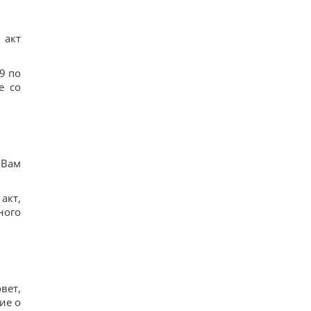
 акт
9 по
е со
 Вам
акт,
ного
вет,
ие о