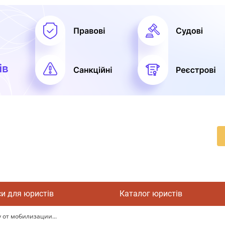
си для юристів
Каталог юристів
 от мобилизации...