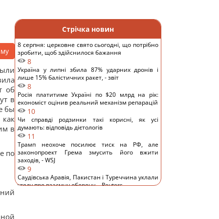
Стрічка новин
8 серпня: церковне свято сьогодні, що потрібно
аму
зробити, щоб здійснилося бажання
8
были
Україна у липні збила 87% ударних дронів і
лише 15% балістичних ракет, - звіт
вила
8
т об
Росія платитиме Україні по $20 млрд на рік:
ут в
економіст оцінив реальний механізм репарацій
е бы
10
 как
Чи справді родзинки такі корисні, як усі
думають: відповідь дієтологів
им в
11
Трамп неохоче посилює тиск на РФ, але
е по
законопроект Грема змусить його вжити
заходів, - WSJ
9
Саудівська Аравія, Пакистан і Туреччина уклали
угоду про взаємну оборону, - Reuters
ений
12
Росія просуває іноземним замовникам нову
ракету для Су-57, - ЗМІ
нной
12