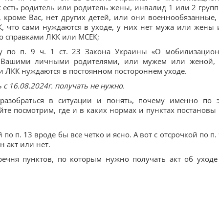
ас есть родитель или родитель жены, инвалид 1 или 2 групп
 кроме Вас, нет других детей, или они военнообязанные,
 что сами нуждаются в уходе, у них нет мужа или жены 
о справками ЛКК или МСЕК;
ду по п. 9 ч. 1 ст. 23 Закона Украины «О мобилизацио
а Вашими личными родителями, или мужем или женой,
и ЛКК нуждаются в постоянном постороннем уходе.
 с 16.08.2024г. получать не нужно.
разобраться в ситуации и понять, почему именно по 
айте посмотрим, где и в каких нормах и пунктах постановы
 по п. 13 вроде бы все четко и ясно. А вот с отсрочкой по п.
н акт или нет.
ечня пунктов, по которым нужно получать акт об уходе