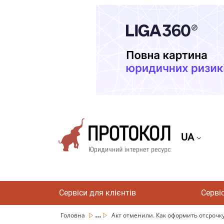
UA
Сервіси для клієнтів
Серві
...
Головна
Акт отменили. Как оформить отсрочку