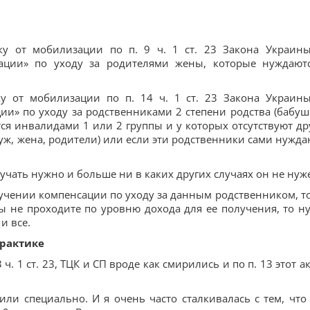
чку от мобилизации по п. 9 ч. 1 ст. 23 Закона Украин
ации» по уходу за родителями жены, которые нуждают
ку от мобилизации по п. 14 ч. 1 ст. 23 Закона Украин
и» по уходу за родственниками 2 степени родства (бабуш
тся инвалидами 1 или 2 группы и у которых отсутствуют др
муж, жена, родители) или если эти родственники сами нужда
олучать нужно и больше ни в каких других случаях он не нуж
олучении компенсации по уходу за данным родственником, то
ы не проходите по уровню дохода для ее получения, то н
и все.
практике
 ч. 1 ст. 23, ТЦК и СП вроде как смирились и по п. 13 этот а
 или специально. И я очень часто сталкивалась с тем, что