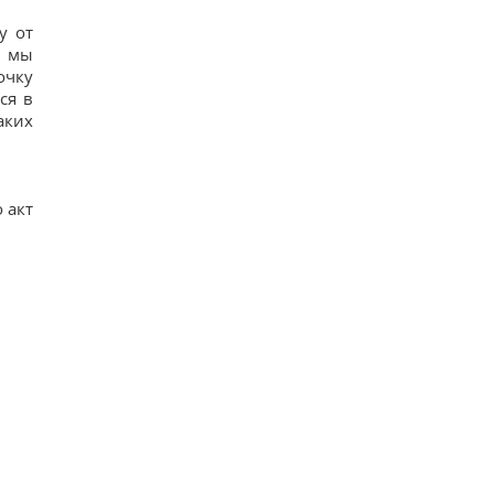
у от
а мы
очку
ся в
аких
 акт