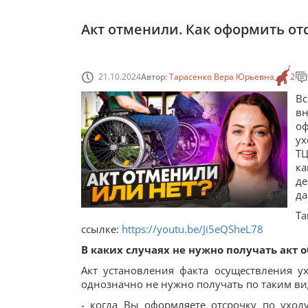
Акт отменили. Как оформить от
21.10.2024
Автор:
Тарасенко Вера Юрьевна
2
Вс
в
оф
ух
ТЦ
ка
де
да
Та
ссылке:
https://youtu.be/Ji5eQSheL78
В каких случаях не нужно получать акт о
Акт установления факта осуществления 
однозначно не нужно получать по таким ви
- когда Вы оформляете отсрочку по уход