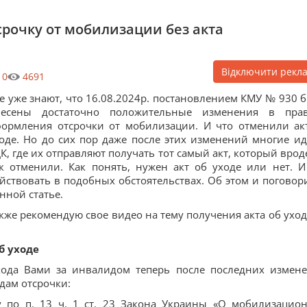
срочку от мобилизации без акта
Відключити рекл
0
4691
е уже знают, что 16.08.2024р. постановлением КМУ № 930 
несены достаточно положительные изменения в пра
ормления отсрочки от мобилизации. И что отменили ак
оде. Но до сих пор даже после этих изменений многие ид
К, где их отправляют получать тот самый акт, который врод
к отменили. Как понять, нужен акт об уходе или нет. И
йствовать в подобных обстоятельствах. Об этом и поговор
нной статье.
кже рекомендую свое видео на тему получения акта об уход
б уходе
ухода Вами за инвалидом теперь после последних измен
дам отсрочки:
у по п. 13 ч. 1 ст. 23 Закона Украины «О мобилизацио