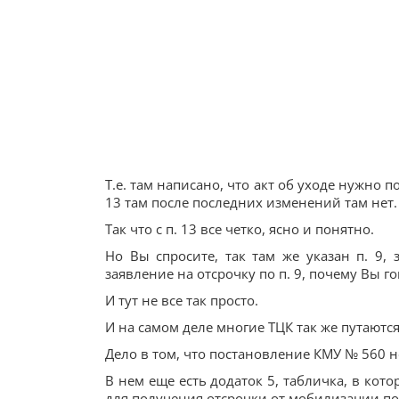
Т.е. там написано, что акт об уходе нужно по
13 там после последних изменений там нет.
Так что с п. 13 все четко, ясно и понятно.
Но Вы спросите, так там же указан п. 9, 
заявление на отсрочку по п. 9, почему Вы г
И тут не все так просто.
И на самом деле многие ТЦК так же путаются
Дело в том, что постановление КМУ № 560 не
В нем еще есть додаток 5, табличка, в ко
для получения отсрочки от мобилизации по