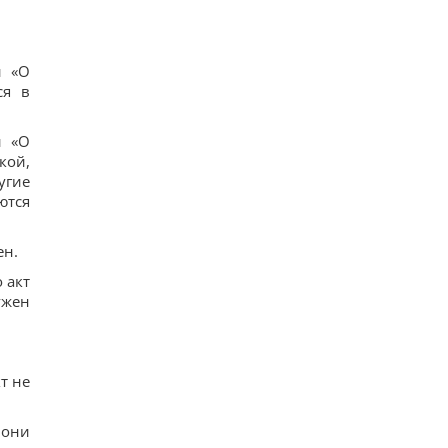
ы «О
ся в
ы «О
кой,
угие
ются
ен.
 акт
ужен
кт не
 они