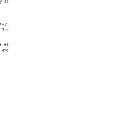
у за
ями,
 Вас
в на
 что