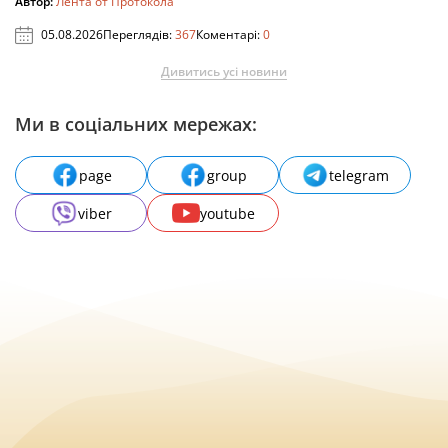
Автор:
Лента от Протокола
05.08.2026
Переглядів:
367
Коментарі:
0
Дивитись усі новини
Ми в соціальних мережах:
page
group
telegram
viber
youtube