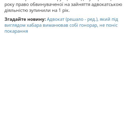
року право обвинуваченої на зайняття адвокатською
діяльністю зупинили на 1 рік.
Згадайте новину:
Адвокат (решало - ред.), який під
виглядом хабара виманював собі гонорар, не поніс
покарання