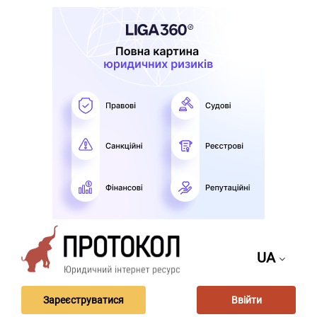
UA
Зареєструватися
Ввійти