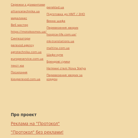
Сережки з діамантами
pereklad.ua
alliancetechnika.ua
Підготовка до НМТ / ЗНО
миралинкс
Винна шафа
Веб мастер
Перевезення хворих
https://motokosmos.ua/
hospice-life.com.ua/
Синтезатори
mk-translations.ua
perevod.agency
maltina.com.ua
agrotechnika.com.ua
Шафи купе
europeservice.com.ua
Брендові сумки
текст юа
Натяжні стелі Nova Stelya
Посилання
Перевезення хворих за
kievperevod.com.ua
кордон
Про проект
Реклама на "Протокол"
"Протокол" без реклами!