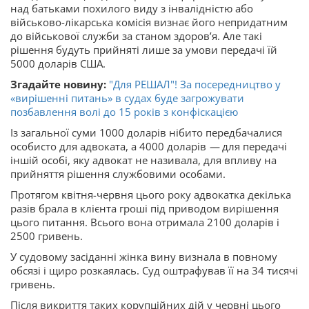
над батьками похилого виду з інвалідністю або
військово-лікарська комісія визнає його непридатним
до військової служби за станом здоровʼя. Але такі
рішення будуть прийняті лише за умови передачі їй
5000 доларів США.
Згадайте новину:
"Для РЕШАЛ"! За посередництво у
«вирішенні питань» в судах буде загрожувати
позбавлення волі до 15 років з конфіскацією
Із загальної суми 1000 доларів нібито передбачалися
особисто для адвоката, а 4000 доларів
—
для передачі
іншій особі, яку адвокат не називала, для впливу на
прийняття рішення службовими особами.
Протягом квітня-червня цього року адвокатка декілька
разів брала в клієнта гроші під приводом вирішення
цього питання. Всього вона отримала 2100 доларів і
2500 гривень.
У судовому засіданні жінка вину визнала в повному
обсязі і щиро розкаялась. Суд оштрафував її на 34 тисячі
гривень.
Після викриття таких корупційних дій у червні цього