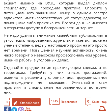
акцент именно на ВУЗЕ, который выдал диплом
специалисту, где проходила практика. Спросите у
потенциального защитника номер в едином реестре
адвокатов, иметь соответствующий статус (адвоката), не
помощника либо практиканта. Все эти данные имеются
в открытом доступе в бескрайней сети интернет.
Не надо уделять внимание хвалебным публикациям в
узкоспециализированных журналах и газетах, также на
ученые степени, ведь у настоящего профи на это просто
нет времени. Повышенная научная активность, очень
часто говорит о невысоком профессиональном уровне,
именно работы в уголовных делах.
Отдавайте предпочтение практикующим спецам, а не
теоретикам. Требуйте у них список достижений,
именно в решении уголовных дел, документальное
подтверждение не помешает. Учитывайте стаж
практики и специальные направленности во время
них.
0
1415
0
Переглядів
Коментарі
Сподобалося