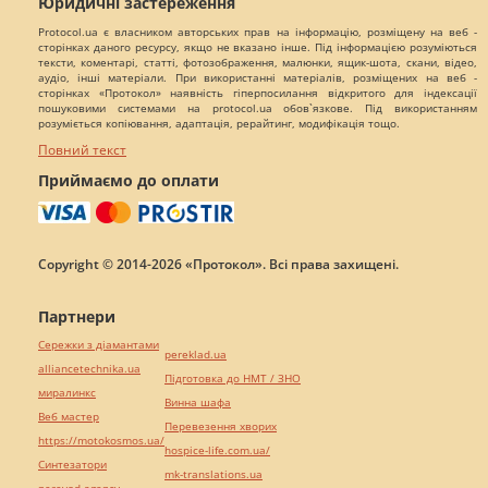
Юридичні застереження
Protocol.ua є власником авторських прав на інформацію, розміщену на веб -
сторінках даного ресурсу, якщо не вказано інше. Під інформацією розуміються
тексти, коментарі, статті, фотозображення, малюнки, ящик-шота, скани, відео,
аудіо, інші матеріали. При використанні матеріалів, розміщених на веб -
сторінках «Протокол» наявність гіперпосилання відкритого для індексації
пошуковими системами на protocol.ua обов`язкове. Під використанням
розуміється копіювання, адаптація, рерайтинг, модифікація тощо.
Повний текст
Приймаємо до оплати
Copyright © 2014-2026 «Протокол». Всі права захищені.
Партнери
Сережки з діамантами
pereklad.ua
alliancetechnika.ua
Підготовка до НМТ / ЗНО
миралинкс
Винна шафа
Веб мастер
Перевезення хворих
https://motokosmos.ua/
hospice-life.com.ua/
Синтезатори
mk-translations.ua