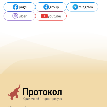
page
group
telegram
viber
youtube