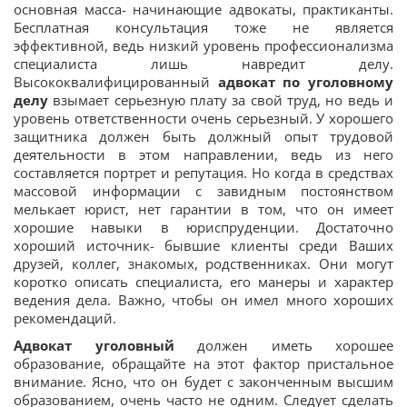
основная масса- начинающие адвокаты, практиканты.
Бесплатная консультация тоже не является
эффективной, ведь низкий уровень профессионализма
специалиста лишь навредит делу.
Высококвалифицированный
адвокат по уголовному
делу
взымает серьезную плату за свой труд, но ведь и
уровень ответственности очень серьезный. У хорошего
защитника должен быть должный опыт трудовой
деятельности в этом направлении, ведь из него
составляется портрет и репутация. Но когда в средствах
массовой информации с завидным постоянством
мелькает юрист, нет гарантии в том, что он имеет
хорошие навыки в юриспруденции. Достаточно
хороший источник- бывшие клиенты среди Ваших
друзей, коллег, знакомых, родственниках. Они могут
коротко описать специалиста, его манеры и характер
ведения дела. Важно, чтобы он имел много хороших
рекомендаций.
Адвокат уголовный
должен иметь хорошее
образование, обращайте на этот фактор пристальное
внимание. Ясно, что он будет с законченным высшим
образованием, очень часто не одним. Следует сделать