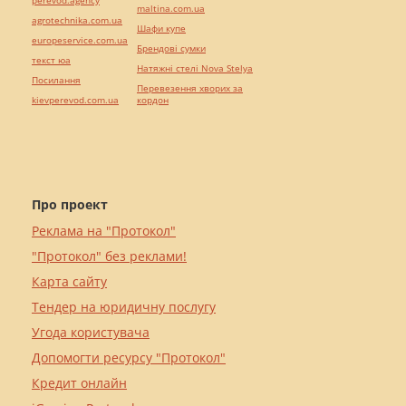
perevod.agency
maltina.com.ua
agrotechnika.com.ua
Шафи купе
europeservice.com.ua
Брендові сумки
текст юа
Натяжні стелі Nova Stelya
Посилання
Перевезення хворих за
kievperevod.com.ua
кордон
Про проект
Реклама на "Протокол"
"Протокол" без реклами!
Карта сайту
Тендер на юридичну послугу
Угода користувача
Допомогти ресурсу "Протокол"
Кредит онлайн