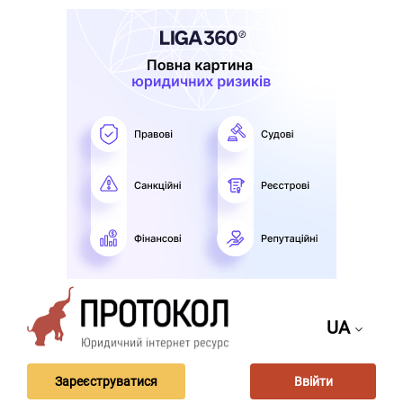
UA
Зареєструватися
Ввійти