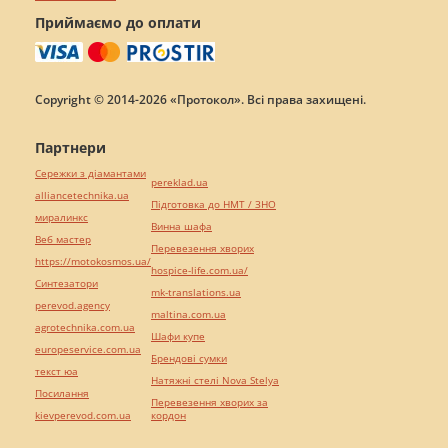
Приймаємо до оплати
Copyright © 2014-2026 «Протокол». Всі права захищені.
Партнери
Сережки з діамантами
pereklad.ua
alliancetechnika.ua
Підготовка до НМТ / ЗНО
миралинкс
Винна шафа
Веб мастер
Перевезення хворих
https://motokosmos.ua/
hospice-life.com.ua/
Синтезатори
mk-translations.ua
perevod.agency
maltina.com.ua
agrotechnika.com.ua
Шафи купе
europeservice.com.ua
Брендові сумки
текст юа
Натяжні стелі Nova Stelya
Посилання
Перевезення хворих за
kievperevod.com.ua
кордон