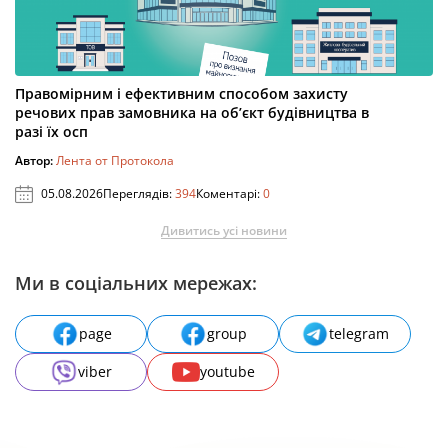
Правомірним і ефективним способом захисту
речових прав замовника на об’єкт будівництва в
разі їх осп
Автор:
Лента от Протокола
05.08.2026
Переглядів:
394
Коментарі:
0
Дивитись усі новини
Ми в соціальних мережах:
page
group
telegram
viber
youtube