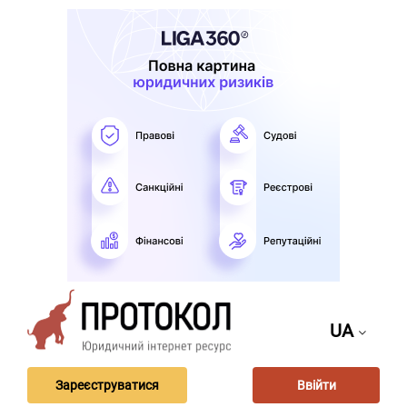
UA
Зареєструватися
Ввійти