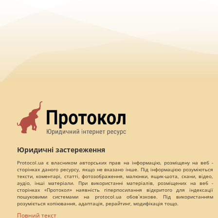
Юридичні застереження
Protocol.ua є власником авторських прав на інформацію, розміщену на веб -
сторінках даного ресурсу, якщо не вказано інше. Під інформацією розуміються
тексти, коментарі, статті, фотозображення, малюнки, ящик-шота, скани, відео,
аудіо, інші матеріали. При використанні матеріалів, розміщених на веб -
сторінках «Протокол» наявність гіперпосилання відкритого для індексації
пошуковими системами на protocol.ua обов`язкове. Під використанням
розуміється копіювання, адаптація, рерайтинг, модифікація тощо.
Повний текст