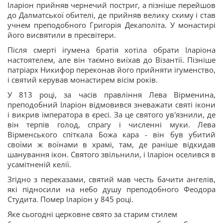
Іларіон прийняв чернечий постриг, а пізніше перейшов
до Далматської обителі, де прийняв велику схиму і став
учнем преподобного Григорія Декаполіта. У монастирі
його висвятили в пресвітери.
Після смерті ігумена братія хотіла обрати Іларіона
настоятелем, але він таємно виїхав до Візантії. Пізніше
патріарх Никифор переконав його прийняти ігуменство,
і святий керував монастирем вісім років.
У 813 році, за часів правління Лева Вірменина,
преподобний Іларіон відмовився зневажати святі ікони
і викрив імператора в єресі. За це святого ув'язнили, де
він терпів голод, спрагу і численні муки. Лева
Вірменського спіткала Божа кара - він був убитий
своїми ж воїнами в храмі, там, де раніше відкидав
шанування ікон. Святого звільнили, і Іларіон оселився в
усамітненій келії.
Згідно з переказами, святий мав честь бачити ангелів,
які підносили на небо душу преподобного Феодора
Студита. Помер Іларіон у 845 році.
Яке сьогодні церковне свято за старим стилем