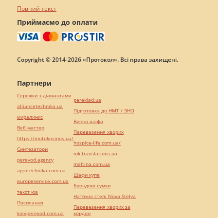
Повний текст
Приймаємо до оплати
Copyright © 2014-2026 «Протокол». Всі права захищені.
Партнери
Сережки з діамантами
pereklad.ua
alliancetechnika.ua
Підготовка до НМТ / ЗНО
миралинкс
Винна шафа
Веб мастер
Перевезення хворих
https://motokosmos.ua/
hospice-life.com.ua/
Синтезатори
mk-translations.ua
perevod.agency
maltina.com.ua
agrotechnika.com.ua
Шафи купе
europeservice.com.ua
Брендові сумки
текст юа
Натяжні стелі Nova Stelya
Посилання
Перевезення хворих за
kievperevod.com.ua
кордон