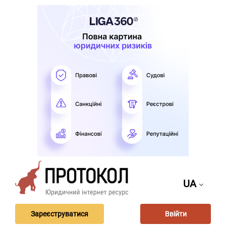
UA
Зареєструватися
Ввійти