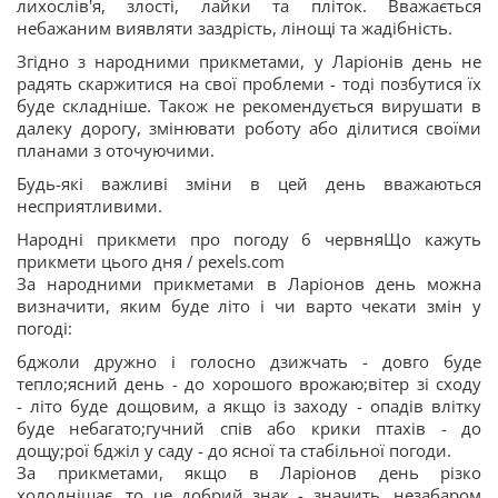
лихослів'я, злості, лайки та пліток. Вважається
небажаним виявляти заздрість, лінощі та жадібність.
Згідно з народними прикметами, у Ларіонів день не
радять скаржитися на свої проблеми - тоді позбутися їх
буде складніше. Також не рекомендується вирушати в
далеку дорогу, змінювати роботу або ділитися своїми
планами з оточуючими.
Будь-які важливі зміни в цей день вважаються
несприятливими.
Народні прикмети про погоду 6 червняЩо кажуть
прикмети цього дня / pexels.com
За народними прикметами в Ларіонов день можна
визначити, яким буде літо і чи варто чекати змін у
погоді:
бджоли дружно і голосно дзижчать - довго буде
тепло;ясний день - до хорошого врожаю;вітер зі сходу
- літо буде дощовим, а якщо із заходу - опадів влітку
буде небагато;гучний спів або крики птахів - до
дощу;рої бджіл у саду - до ясної та стабільної погоди.
За прикметами, якщо в Ларіонов день різко
холоднішає, то це добрий знак - значить, незабаром