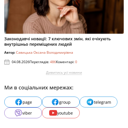
Законодавчі новації: 7 ключових змін, які очікують
внутрішньо переміщених людей
Автор:
Савицька Оксана Володимирівна
04.08.2026
Переглядів:
486
Коментарі:
0
Дивитись усі новини
Ми в соціальних мережах:
page
group
telegram
viber
youtube