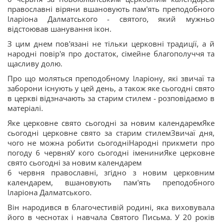
православні віряни вшановують пам'ять преподобного
Іларіона Далматського - святого, який мужньо
відстоював шанування ікон.
З цим днем пов'язані не тільки церковні традиції, а й
народні повір'я про достаток, сімейне благополуччя та
щасливу долю.
Про що моляться преподобному Іларіону, які звичаї та
заборони існують у цей день, а також яке сьогодні свято
в церкві відзначають за старим стилем - розповідаємо в
матеріалі.
Яке церковне свято сьогодні за новим календаремЯке
сьогодні церковне свято за старим стилемЗвичаї дня,
чого не можна робити сьогодніНародні прикмети про
погоду 6 червняУ кого сьогодні імениниЯке церковне
свято сьогодні за новим календарем
6 червня православні, згідно з новим церковним
календарем, вшановують пам'ять преподобного
Іларіона Далматського.
Він народився в благочестивій родині, яка виховувала
його в чеснотах і навчала Святого Письма. У 20 років