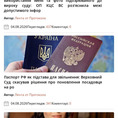
Використання імені та фото підозрюваного до
вироку суду: ОП КЦС ВС роз’яснила межі
допустимого інфор
Автор:
Лента от Протокола
04.08.2026
Переглядів:
437
Коментарі:
0
Паспорт РФ як підстава для звільнення: Верховний
Суд скасував рішення про поновлення посадовця
на ро
Автор:
Лента от Протокола
04.08.2026
Переглядів:
341
Коментарі:
0