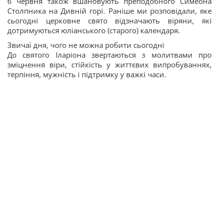
6 червня також вшановують преподобного Симеона
Столпника на Дивній горі. Раніше ми розповідали, яке
сьогодні церковне свято відзначають віряни, які
дотримуються юліанського (старого) календаря.
Звичаї дня, чого не можна робити сьогодні
До святого Іларіона звертаються з молитвами про
зміцнення віри, стійкість у життєвих випробуваннях,
терпіння, мужність і підтримку у важкі часи.