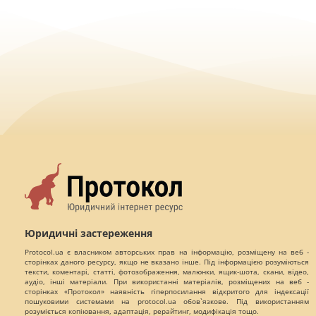
Юридичні застереження
Protocol.ua є власником авторських прав на інформацію, розміщену на веб -
сторінках даного ресурсу, якщо не вказано інше. Під інформацією розуміються
тексти, коментарі, статті, фотозображення, малюнки, ящик-шота, скани, відео,
аудіо, інші матеріали. При використанні матеріалів, розміщених на веб -
сторінках «Протокол» наявність гіперпосилання відкритого для індексації
пошуковими системами на protocol.ua обов`язкове. Під використанням
розуміється копіювання, адаптація, рерайтинг, модифікація тощо.