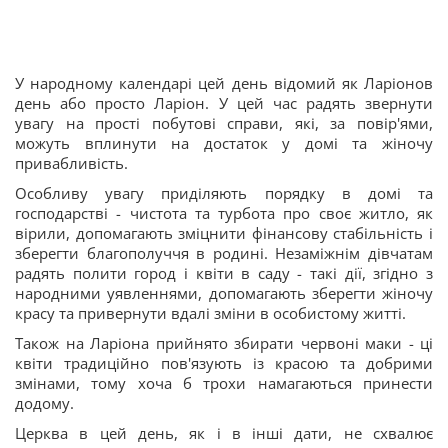
У народному календарі цей день відомий як Ларіонов
день або просто Ларіон. У цей час радять звернути
увагу на прості побутові справи, які, за повір'ями,
можуть вплинути на достаток у домі та жіночу
привабливість.
Особливу увагу приділяють порядку в домі та
господарстві - чистота та турбота про своє житло, як
вірили, допомагають зміцнити фінансову стабільність і
зберегти благополуччя в родині. Незаміжнім дівчатам
радять полити город і квіти в саду - такі дії, згідно з
народними уявленнями, допомагають зберегти жіночу
красу та привернути вдалі зміни в особистому житті.
Також на Ларіона прийнято збирати червоні маки - ці
квіти традиційно пов'язують із красою та добрими
змінами, тому хоча б трохи намагаються принести
додому.
Церква в цей день, як і в інші дати, не схвалює